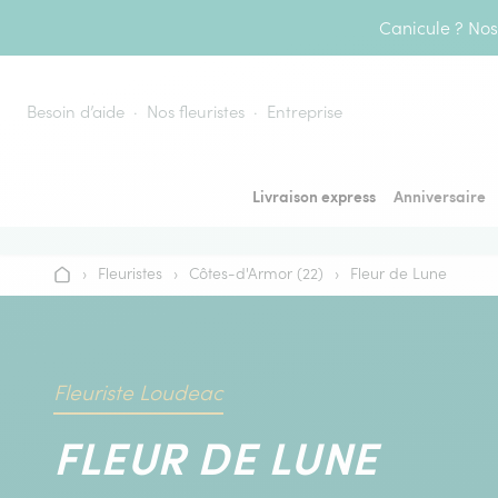
Aller au contenu
Canicule ? Nos 
Besoin d’aide
Nos fleuristes
Entreprise
Livraison express
Anniversaire
›
Fleuristes
›
Côtes-d'Armor (22)
›
Fleur de Lune
Accueil
Fleuriste Loudeac
FLEUR DE LUNE