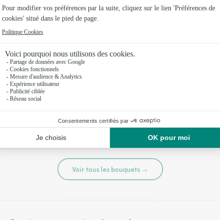
té
Tutti frutti
44,95 €
Voir tous les bouquets →