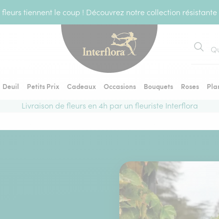
fleurs tiennent le coup ! Découvrez notre collection résistante
Recher
Deuil
Petits Prix
Cadeaux
Occasions
Bouquets
Roses
Pla
Livraison de fleurs en 4h par un fleuriste Interflora