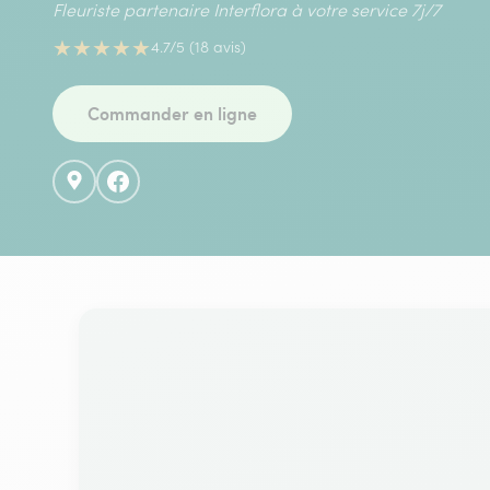
Fleuriste partenaire Interflora à votre service 7j/7
★
★
★
★
★
4.7/5 (18 avis)
Commander en ligne