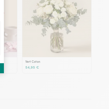
Vert Coton
54,95 €