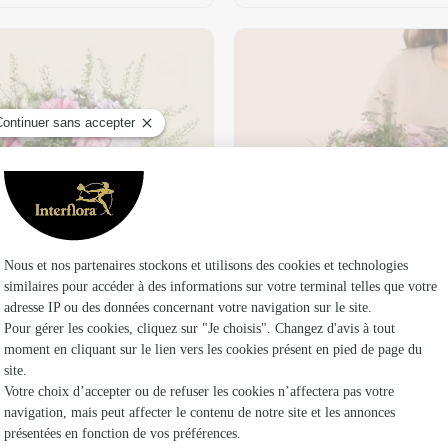
t son vase offert
Plaisir fleuri
36,95 €