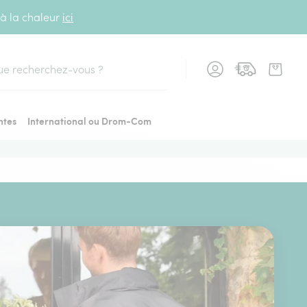
 à la chaleur
ici
cher
ntes
International ou Drom-Com