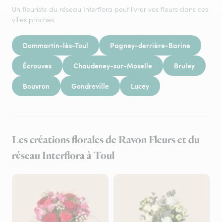
Un fleuriste du réseau Interflora peut livrer vos fleurs dans ces
villes proches.
Dommartin-lès-Toul
Pagney-derrière-Barine
Écrouves
Chaudeney-sur-Moselle
Bruley
Bouvron
Gondreville
Lucey
Les créations florales de Ravon Fleurs et du
réseau Interflora à Toul