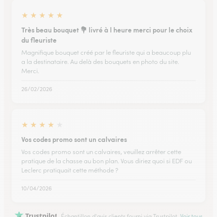
★
★
★
★
★
Très beau bouquet 💐 livré à l heure merci pour le choix
du fleuriste
Magnifique bouquet créé par le fleuriste qui a beaucoup plu
a la destinataire. Au delà des bouquets en photo du site.
Merci.
26/02/2026
★
★
★
★
★
Vos codes promo sont un calvaires
Vos codes promo sont un calvaires, veuillez arrêter cette
pratique de la chasse au bon plan. Vous diriez quoi si EDF ou
Leclerc pratiquait cette méthode ?
10/04/2026
Trustpilot
Échantillon d'avis clients fourni via Trustpilot.
Voir tous