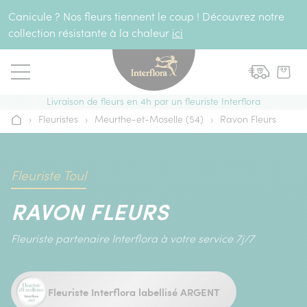
Aller au contenu
Canicule ? Nos fleurs tiennent le coup ! Découvrez notre
collection résistante à la chaleur
ici
Livraison de fleurs en 4h par un fleuriste Interflora
›
Fleuristes
›
Meurthe-et-Moselle (54)
›
Ravon Fleurs
Accueil
Fleuriste Toul
RAVON FLEURS
Fleuriste partenaire Interflora à votre service 7j/7
Fleuriste Interflora labellisé ARGENT