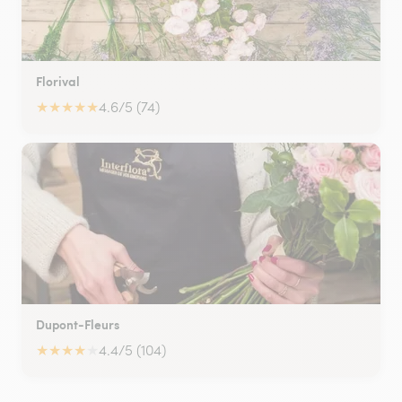
Florival
★
★
★
★
★
4.6/5 (74)
Dupont-Fleurs
★
★
★
★
★
4.4/5 (104)