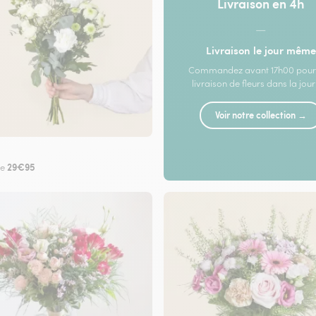
Livraison en 4h
—
Livraison le jour même
Commandez avant 17h00 pour
livraison de fleurs dans la jou
Voir notre collection →
29€95
de