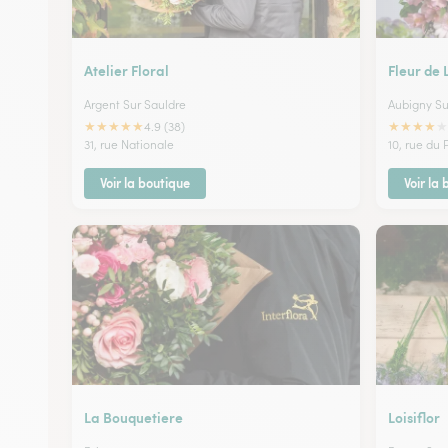
Atelier Floral
Fleur de 
Argent Sur Sauldre
Aubigny Su
★
★
★
★
★
★
★
★
★
★
4.9 (38)
31, rue Nationale
10, rue du 
Voir la boutique
Voir la
La Bouquetiere
Loisiflor