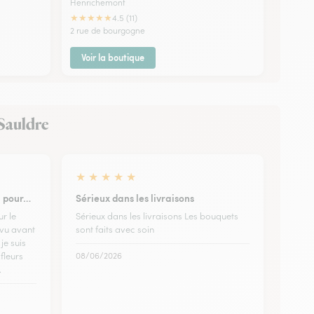
Henrichemont
★
★
★
★
★
4.5 (11)
2 rue de bourgogne
Voir la boutique
-Sauldre
★
★
★
★
★
i pour…
Sérieux dans les livraisons
ur le
Sérieux dans les livraisons Les bouquets
évu avant
sont faits avec soin
je suis
fleurs
08/06/2026
.