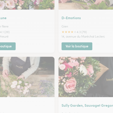
Lune
D-Emotions
r Nere
Gien
★
★
★
★
★
4.1 (29)
4.3 (79)
Prieuré
14, avenue du Maréchal Leclerc
 boutique
Voir la boutique
Sully Garden, Sauvaget Grego