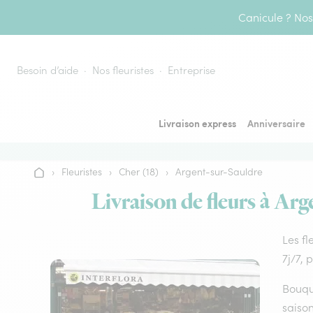
Aller au contenu
Canicule ? Nos 
Besoin d’aide
Nos fleuristes
Entreprise
Livraison express
Anniversaire
›
Fleuristes
›
Cher (18)
›
Argent-sur-Sauldre
Accueil
Livraison de fleurs à Arg
Les fl
7j/7, 
Bouque
saison