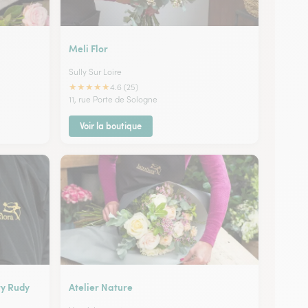
Meli Flor
Sully Sur Loire
★
★
★
★
★
4.6 (25)
11, rue Porte de Sologne
Voir la boutique
ry Rudy
Atelier Nature