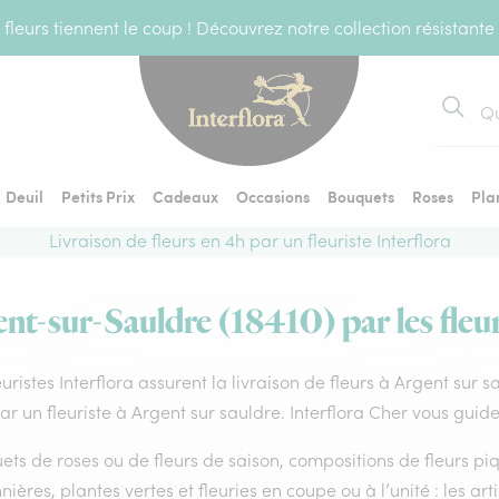
fleurs tiennent le coup ! Découvrez notre collection résistante
Recher
Deuil
Petits Prix
Cadeaux
Occasions
Bouquets
Roses
Pla
Livraison de fleurs en 4h par un fleuriste Interflora
ent-sur-Sauldre (18410) par les fleur
euristes Interflora assurent la livraison de fleurs à Argent sur 
par un fleuriste à Argent sur sauldre. Interflora Cher vous guid
ts de roses ou de fleurs de saison, compositions de fleurs piq
nières, plantes vertes et fleuries en coupe ou à l’unité : les art