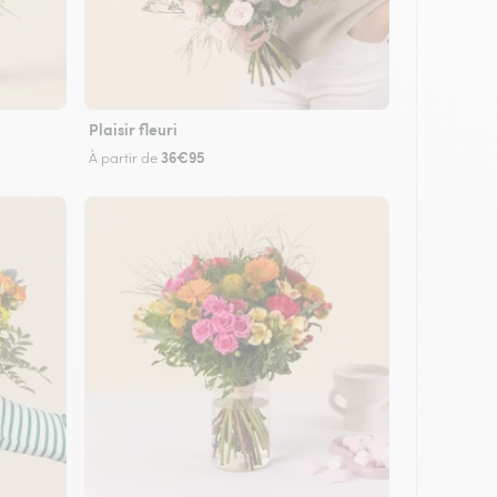
Plaisir fleuri
36€95
À partir de