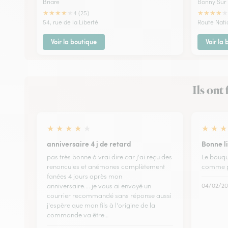
Briare
Bonny Sur 
★
★
★
★
★
★
★
★
★
★
4 (25)
54, rue de la Liberté
Route Nati
Voir la boutique
Voir la
Ils ont
★
★
★
★
★
★
★
★
anniversaire 4 j de retard
Bonne l
pas très bonne à vrai dire car j'ai reçu des
Le bouque
renoncules et anémones complètement
comme 
fanées 4 jours après mon
anniversaire.....je vous ai envoyé un
04/02/20
courrier recommandé sans réponse aussi
j'espère que mon fils à l'origine de la
commande va être…