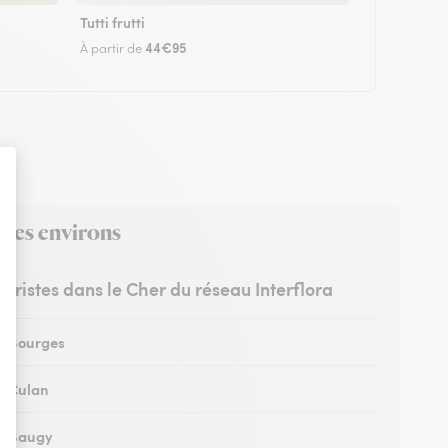
Tutti frutti
44€95
À partir de
 ses environs
euristes dans le Cher du réseau Interflora
 à Bourges
 à Culan
 à Baugy