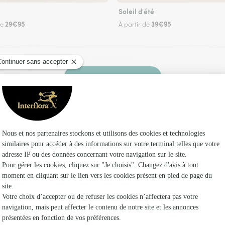
Soleil d'été
29€95
39€95
de
À partir de
Faire livrer des fleurs
leuriste Interflora à Argent-sur-Sauldre et dans
Les fl
Fleuristes
Fleuristes
Fleuristes