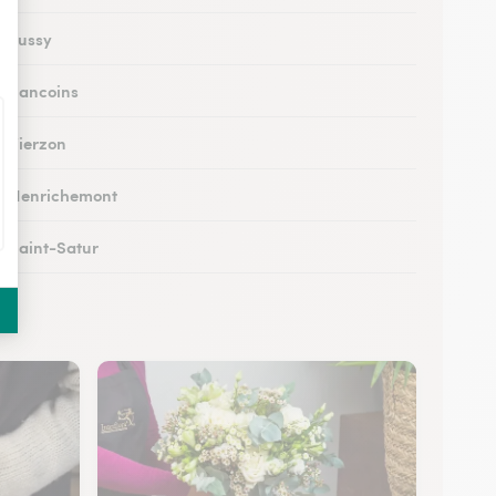
à Fussy
 à Sancoins
à Vierzon
 à Henrichemont
à Saint-Satur
 à Saint-Florent-sur-Cher
 à Mehun-sur-Yèvre