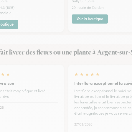
Loire
Sully Sur Loire
4.3 (1015)
29, route de Cerdon
onale 7
Voir la boutique
 boutique
 fait livrer des fleurs ou une plante à Argent-sur
★
★
★
★
★
★
★
ivraison
Interflora exceptionnel la suiv
t était magnifique et livré
Interflora exceptionnel la suivi po
prévu
livraison au top et la livraison pr
les funérailles était bien respecter 
26
enchantée, je recommande et les 
était magnifiques je vous remerci
27/03/2026