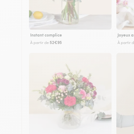
Instant complice
Joyeux a
52€95
À partir de
À partir 