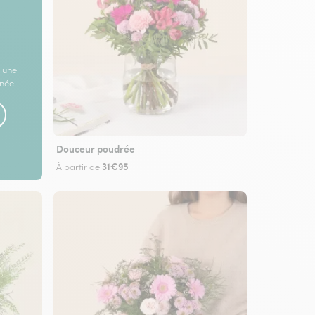
 une
rnée
Douceur poudrée
31€95
À partir de