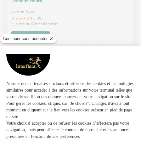
Danielle Fleurs
Joue les Tours
★
★
★
★
★
4.6 (19)
9, place du Général Leclerc
Voir la boutique
O Mil Vertiges
Savonnieres
★
★
★
★
★
5 (15)
57 rue principale
Voir la boutique