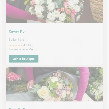
Xavier Flor
Ballan Mire
★
★
★
★
★
4.8 (33)
1, avenue Jean Mermoz
Voir la boutique