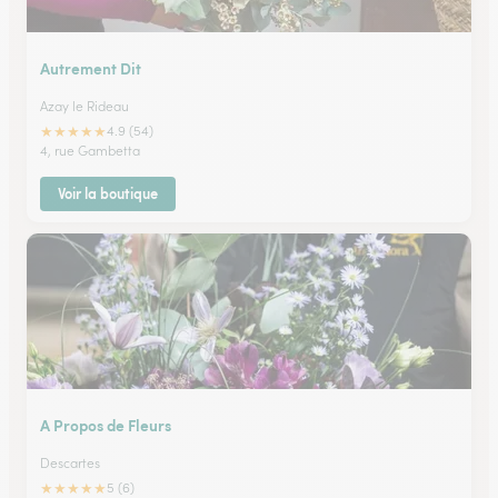
Autrement Dit
Azay le Rideau
★
★
★
★
★
4.9 (54)
4, rue Gambetta
Voir la boutique
A Propos de Fleurs
Descartes
★
★
★
★
★
5 (6)