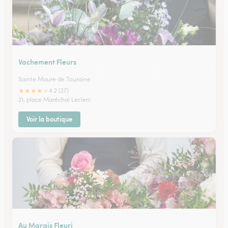
Vachement Fleurs
Sainte Maure de Touraine
★
★
★
★
★
4.2 (27)
21, place Maréchal Leclerc
Voir la boutique
Au Marais Fleuri