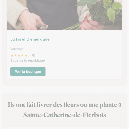
La Foret D’emeraude
Vouvray
★
★
★
★
★
5 (11)
8 rue de la république
Voir la boutique
Ils ont fait livrer des fleurs ou une plante à
Sainte-Catherine-de-Fierbois