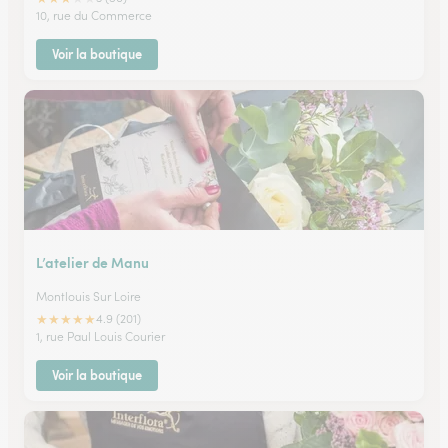
10, rue du Commerce
Voir la boutique
L’atelier de Manu
Montlouis Sur Loire
★
★
★
★
★
4.9 (201)
1, rue Paul Louis Courier
Voir la boutique