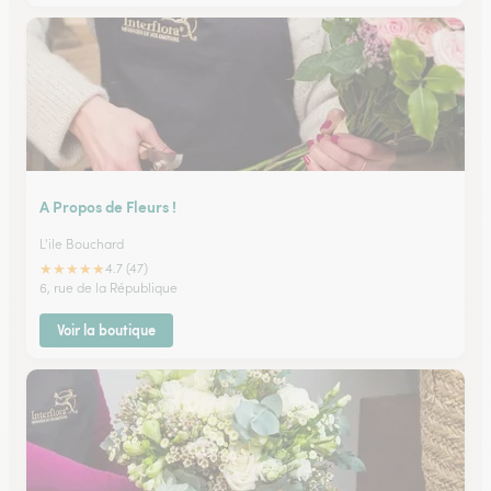
A Propos de Fleurs !
L'ile Bouchard
★
★
★
★
★
4.7 (47)
6, rue de la République
Voir la boutique