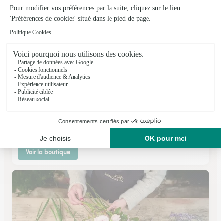
L’aralia
St Pierre des Corps
★
★
★
★
★
4.5 (71)
78 avenue de la république
Voir la boutique