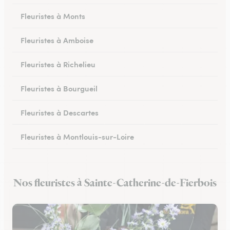
Fleuristes à Monts
Fleuristes à Amboise
Fleuristes à Richelieu
Fleuristes à Bourgueil
Fleuristes à Descartes
Fleuristes à Montlouis-sur-Loire
Fleuristes à Bléré
Nos fleuristes à Sainte-Catherine-de-Fierbois
Fleuristes à Chambray-lès-Tours