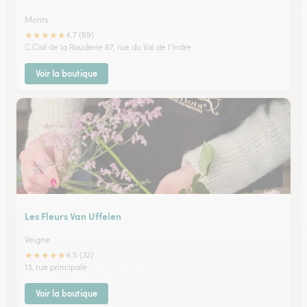
Monts
★
★
★
★
★
4.7 (69)
C.Cial de la Rauderie 67, rue du Val de l'Indre
Voir la boutique
Les Fleurs Van Uffelen
Veigne
★
★
★
★
★
4.5 (32)
13, rue principale
Voir la boutique