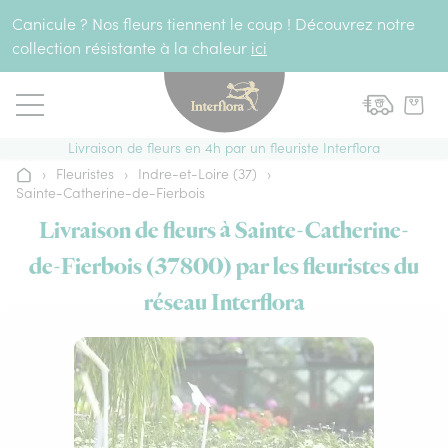
Aller au contenu
Canicule ? Nos fleurs tiennent le coup ! Découvrez notre
collection résistante à la chaleur
ici
Livraison de fleurs en 4h par un fleuriste Interflora
›
Fleuristes
›
Indre-et-Loire (37)
›
Accueil
Sainte-Catherine-de-Fierbois
Livraison de fleurs à Sainte-Catherine-
de-Fierbois (37800) par les fleuristes du
réseau Interflora