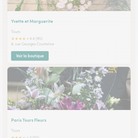
Yvette et Marguerite
Tours
★
★
★
★
★
4.4 (95)
8, rue Georges Courteline
Voir la boutique
Paris Tours Fleurs
Tours
★
★
★
★
★
3 (50)