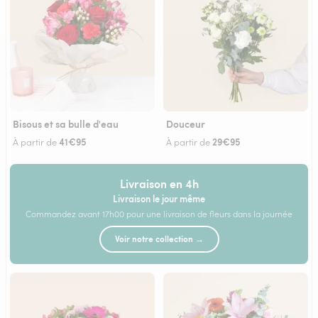
Bisous et sa bulle d'eau
Douceur
41€95
29€95
À partir de
À partir de
Livraison en 4h
Livraison le jour même
Commandez avant 17h00 pour une livraison de fleurs dans la journée
Voir notre collection →