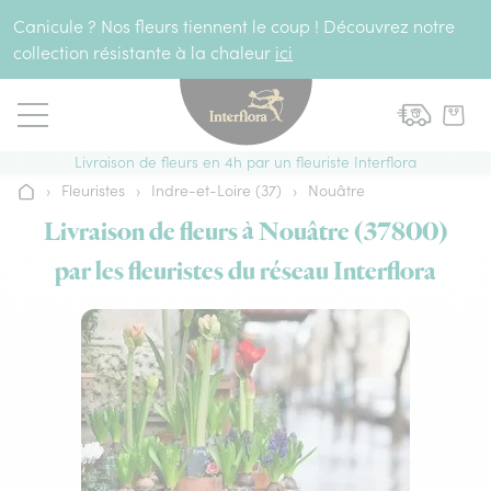
Aller au contenu
Canicule ? Nos fleurs tiennent le coup ! Découvrez notre
collection résistante à la chaleur
ici
Livraison de fleurs en 4h par un fleuriste Interflora
›
Fleuristes
›
Indre-et-Loire (37)
›
Nouâtre
Accueil
Livraison de fleurs à Nouâtre (37800)
par les fleuristes du réseau Interflora