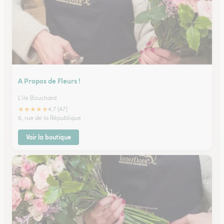
A Propos de Fleurs !
L'ile Bouchard
★
★
★
★
★
4.7 (47)
6, rue de la République
Voir la boutique