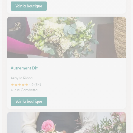
Voir la boutique
Autrement Dit
Azay le Rideau
★
★
★
★
★
4.9 (54)
4, rue Gambetta
Voir la boutique