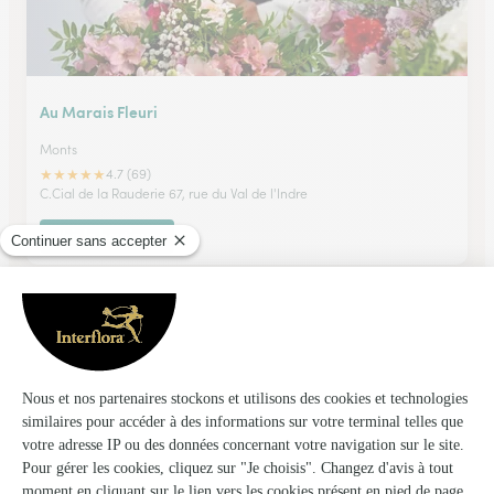
Au Marais Fleuri
Monts
★
★
★
★
★
4.7 (69)
C.Cial de la Rauderie 67, rue du Val de l'Indre
Voir la boutique
Naturalie Fleurs et Mineraux