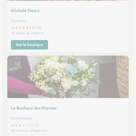
Michele Fleurs
Richelieu
★
★
★
★
★
4.6 (23)
19, place du Marché
Voir la boutique
Le Bonheur des Plantes
Chatellerault
★
★
★
★
★
3.2 (6)
40 avenue d'Argenson