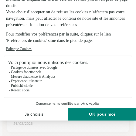
Lencloitre
★
★
★
★
★
4.6 (69)
49 grand rue
Voir la boutique
Ils ont fait livrer des fleurs ou une plante à
Nouâtre
★
★
★
★
★
Votre fiabilité et le suivi de livraison
Votre fiabilité et le suivi de livraison
24/02/2026