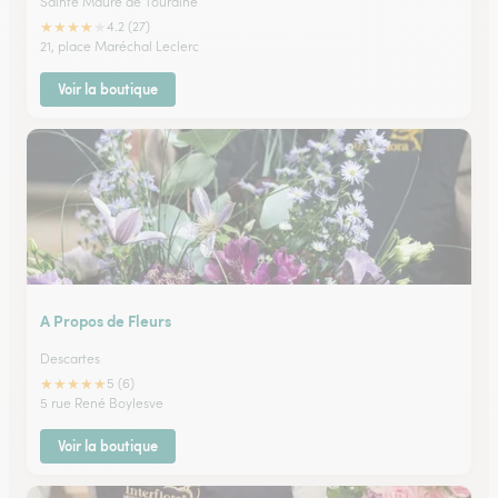
Sainte Maure de Touraine
★
★
★
★
★
4.2 (27)
21, place Maréchal Leclerc
Voir la boutique
A Propos de Fleurs
Descartes
★
★
★
★
★
5 (6)
5 rue René Boylesve
Voir la boutique