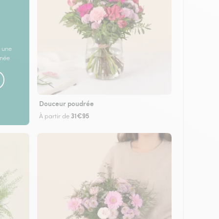
 une
rnée
Douceur poudrée
31€95
À partir de