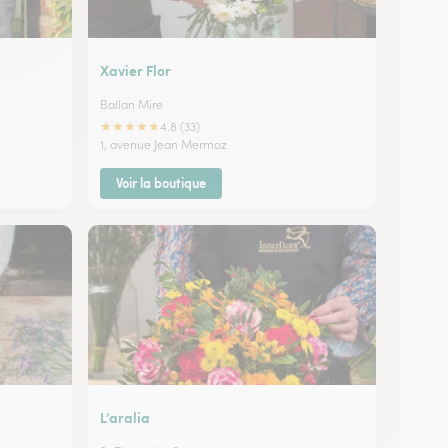
Xavier Flor
Ballan Mire
★
★
★
★
★
4.8 (33)
1, avenue Jean Mermoz
Voir la boutique
L’aralia