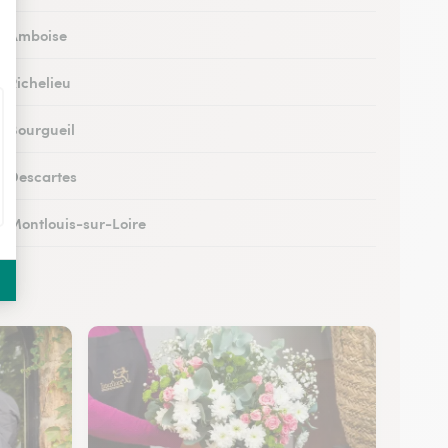
 à Amboise
à Richelieu
à Bourgueil
 à Descartes
 à Montlouis-sur-Loire
à Bléré
 à Chambray-lès-Tours