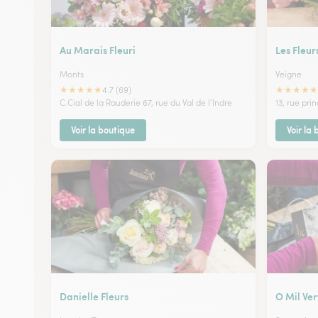
Au Marais Fleuri
Les Fleur
Monts
Veigne
★
★
★
★
★
★
★
★
★
★
4.7 (69)
C.Cial de la Rauderie 67, rue du Val de l'Indre
13, rue pri
Voir la boutique
Voir la
Danielle Fleurs
O Mil Ver