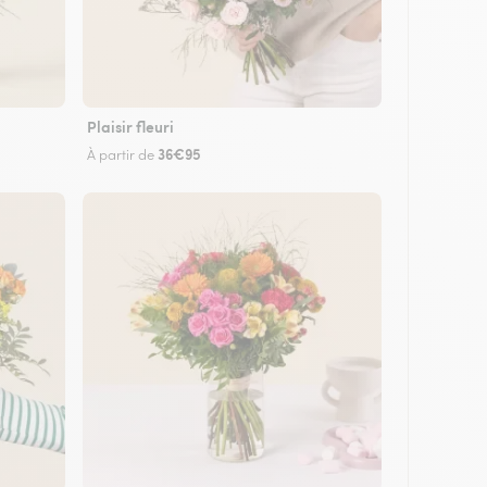
Plaisir fleuri
36€95
À partir de