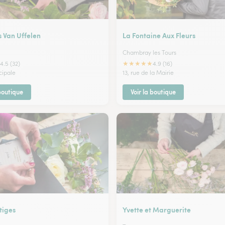
s Van Uffelen
La Fontaine Aux Fleurs
Chambray les Tours
★
★
★
★
★
4.5 (32)
4.9 (16)
ncipale
13, rue de la Mairie
 boutique
Voir la boutique
tiges
Yvette et Marguerite