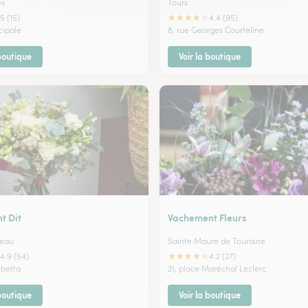
es
Tours
★
★
★
★
★
5 (15)
4.4 (95)
cipale
8, rue Georges Courteline
 boutique
Voir la boutique
t Dit
Vachement Fleurs
deau
Sainte Maure de Touraine
★
★
★
★
★
4.9 (54)
4.2 (27)
betta
21, place Maréchal Leclerc
 boutique
Voir la boutique