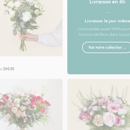
Livraison en 4h
—
Livraison le jour même
Commandez avant 17h00 pour
livraison de fleurs dans la jou
Voir notre collection →
29€95
de