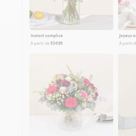
Instant complice
Joyeux a
52€95
À partir de
À partir 