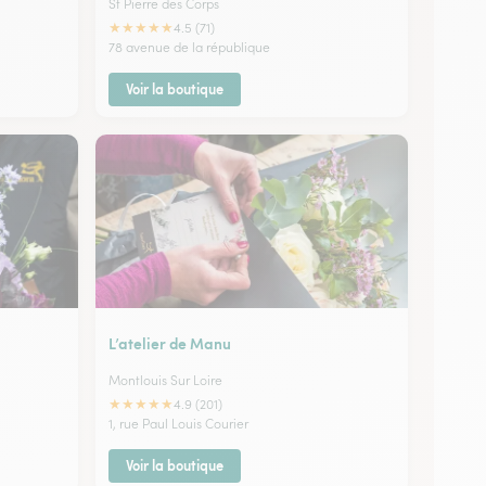
St Pierre des Corps
★
★
★
★
★
4.5 (71)
78 avenue de la république
Voir la boutique
L’atelier de Manu
Montlouis Sur Loire
★
★
★
★
★
4.9 (201)
1, rue Paul Louis Courier
Voir la boutique