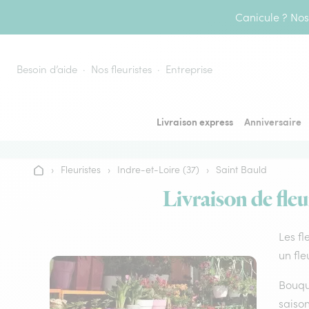
Aller au contenu
Canicule ? Nos 
Besoin d’aide
Nos fleuristes
Entreprise
Livraison express
Anniversaire
›
Fleuristes
›
Indre-et-Loire (37)
›
Saint Bauld
Accueil
Livraison de fleu
Les fl
un fle
Bouque
saison