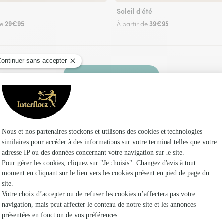
Soleil d'été
29€95
39€95
de
À partir de
Faire livrer des fleurs
un fleuriste Interflora à Saint Bauld et dans ses
Les fleu
Fleuristes 
Fleuristes
Fleuristes