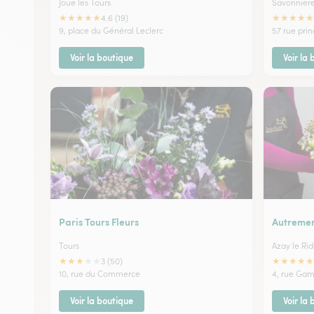
Joue les Tours
Savonnier
★
★
★
★
★
★
★
★
★
★
4.6 (19)
9, place du Général Leclerc
57 rue prin
Voir la boutique
Voir la
Paris Tours Fleurs
Autremen
Tours
Azay le Ri
★
★
★
★
★
★
★
★
★
★
3 (50)
10, rue du Commerce
4, rue Gam
Voir la boutique
Voir la