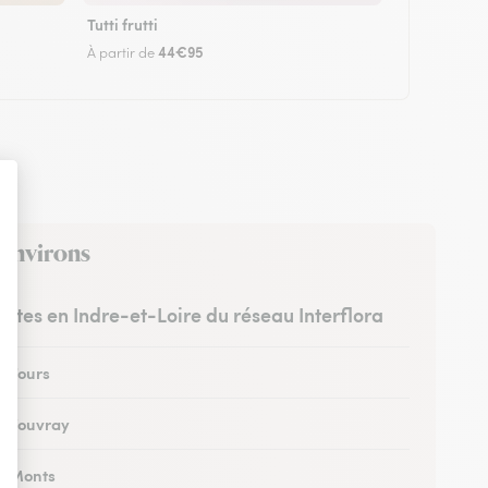
Tutti frutti
44€95
À partir de
 environs
ristes en Indre-et-Loire du réseau Interflora
à Tours
 à Vouvray
 à Monts