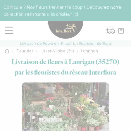
Aller au contenu
Canicule ? Nos fleurs tiennent le coup ! Découvrez notre
collection résistante à la chaleur
ici
Livraison de fleurs en 4h par un fleuriste Interflora
›
Fleuristes
›
Ille-et-Vilaine (35)
›
Lanrigan
Accueil
Livraison de fleurs à Lanrigan (35270)
par les fleuristes du réseau Interflora