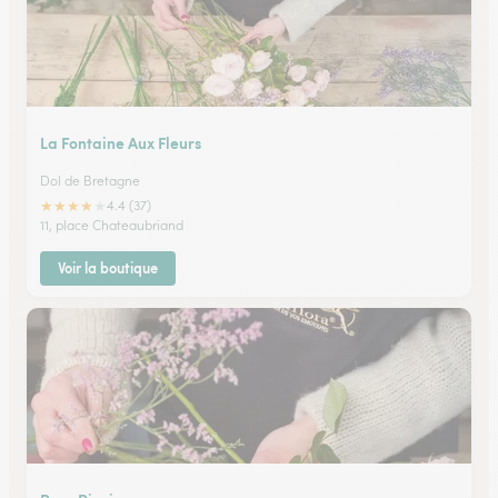
La Fontaine Aux Fleurs
Dol de Bretagne
★
★
★
★
★
4.4 (37)
11, place Chateaubriand
Voir la boutique