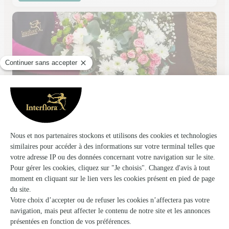
Au Cadeau Fleuri, S.duthil
Pontorson
★
★
★
★
★
4.7 (30)
38, rue Couesnon
Voir la boutique