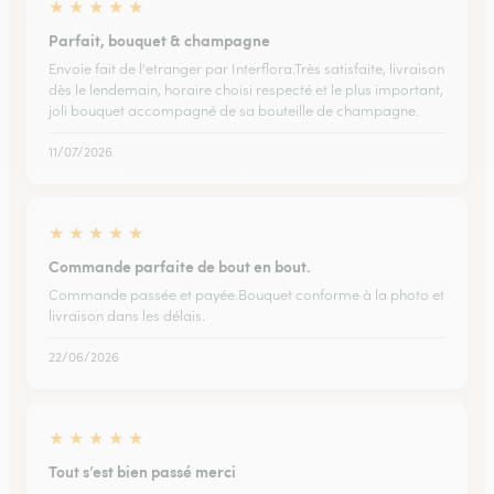
★
★
★
★
★
Parfait, bouquet & champagne
Envoie fait de l'etranger par Interflora.Très satisfaite, livraison
dès le lendemain, horaire choisi respecté et le plus important,
joli bouquet accompagné de sa bouteille de champagne.
11/07/2026
★
★
★
★
★
Commande parfaite de bout en bout.
Commande passée et payée.Bouquet conforme à la photo et
livraison dans les délais.
22/06/2026
★
★
★
★
★
Tout s’est bien passé merci