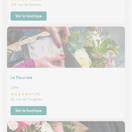
15B, rue de Rennes
Voir la boutique
Le Fleuriste
Liffre
★
★
★
★
★
4.7 (74)
30, rue de Fougères
Voir la boutique