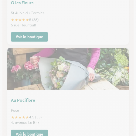
O les Fleurs
St Aubin du Cormier
★
★
★
★
★
5 (38)
5 rue Heurtault
Voir la boutique
Au Paciflore
Pace
★
★
★
★
★
4.5 (53)
4, avenue Le Brix
Voir la boutique