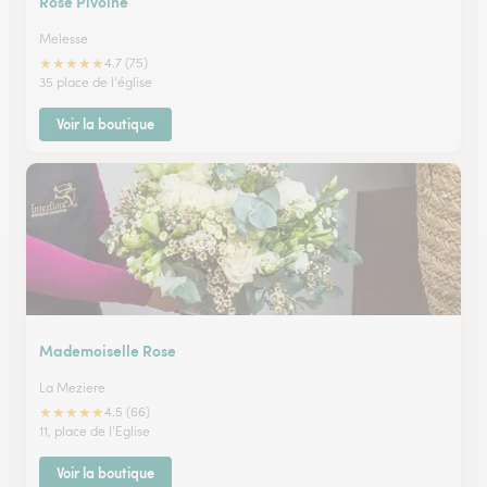
Rose Pivoine
Melesse
★
★
★
★
★
4.7 (75)
35 place de l'église
Voir la boutique
Mademoiselle Rose
La Meziere
★
★
★
★
★
4.5 (66)
11, place de l'Eglise
Voir la boutique