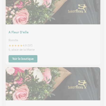
A Fleur D’elle
Romille
★
★
★
★
★
4.9 (57)
5, place de la Mairie
Voir la boutique