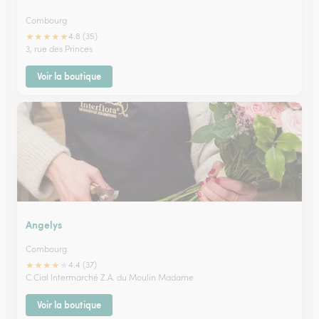
Combourg
★
★
★
★
★
4.8 (35)
3, rue des Princes
Voir la boutique
Angelys
Combourg
★
★
★
★
★
4.4 (37)
C.Cial Intermarché Z.A. du Moulin Madame
Voir la boutique