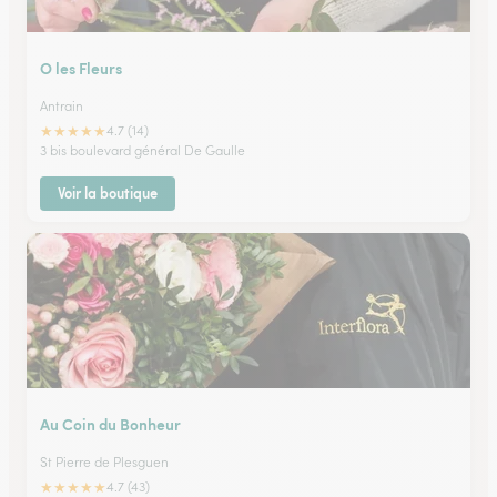
O les Fleurs
Antrain
★
★
★
★
★
4.7 (14)
3 bis boulevard général De Gaulle
Voir la boutique
Au Coin du Bonheur
St Pierre de Plesguen
★
★
★
★
★
4.7 (43)