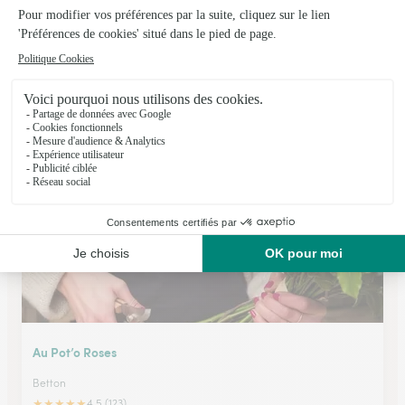
Le Monde des Fleurs
Liffre
★
★
★
★
★
4.4 (71)
C.Cial le Vert Galant 98, rue de Rennes
Voir la boutique
Au Pot’o Roses
Betton
★
★
★
★
★
4.5 (123)