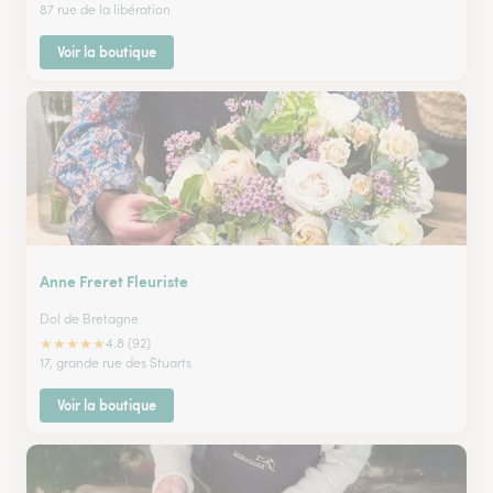
87 rue de la libération
Voir la boutique
Anne Freret Fleuriste
Dol de Bretagne
★
★
★
★
★
4.8 (92)
17, grande rue des Stuarts
Voir la boutique