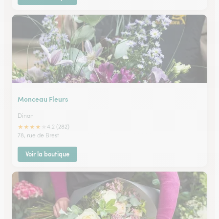
Monceau Fleurs
Dinan
★
★
★
★
★
4.2 (282)
78, rue de Brest
Voir la boutique