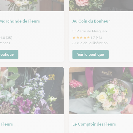
e Marchande de Fleurs
Au Coin du Bonheur
St Pierre de Plesguen
★
★
★
★
★
4.8 (35)
4.7 (43)
Princes
87 rue de la libération
 boutique
Voir la boutique
Fleurs
Le Comptoir des Fleurs