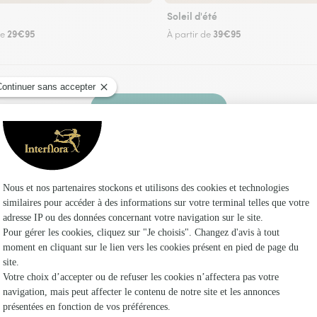
Soleil d'été
29€95
39€95
de
À partir de
Faire livrer des fleurs
z un fleuriste Interflora à Meillac et dans ses e
Les fleu
Fleuristes
Fleuristes
Fleuristes