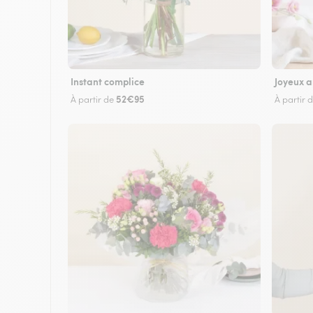
Instant complice
Joyeux a
52€95
À partir de
À partir 