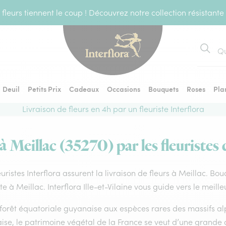
fleurs tiennent le coup ! Découvrez notre collection résistante
Recher
Deuil
Petits Prix
Cadeaux
Occasions
Bouquets
Roses
Pla
Livraison de fleurs en 4h par un fleuriste Interflora
 à Meillac (35270) par les fleuristes 
euristes Interflora assurent la livraison de fleurs à Meillac. Bo
ste à Meillac. Interflora Ille-et-Vilaine vous guide vers le meil
forêt équatoriale guyanaise aux espèces rares des massifs alp
ise, le patrimoine végétal de la France se veut d’une grande 