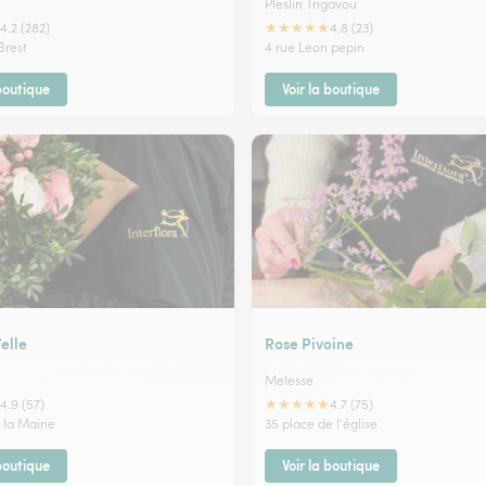
Pleslin Trigavou
★
★
★
★
★
4.2 (282)
4.8 (23)
Brest
4 rue Leon pepin
 boutique
Voir la boutique
’elle
Rose Pivoine
Melesse
★
★
★
★
★
4.9 (57)
4.7 (75)
 la Mairie
35 place de l'église
 boutique
Voir la boutique