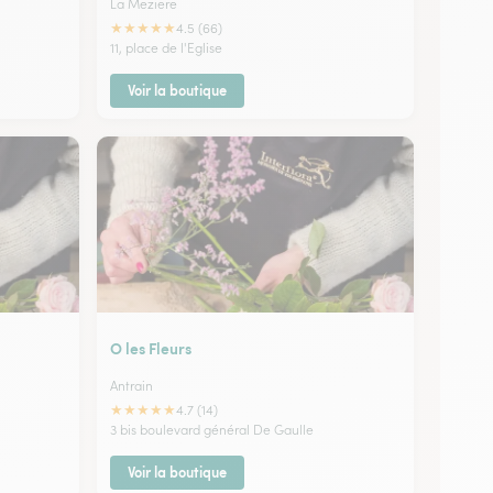
La Meziere
★
★
★
★
★
4.5 (66)
11, place de l'Eglise
Voir la boutique
O les Fleurs
Antrain
★
★
★
★
★
4.7 (14)
3 bis boulevard général De Gaulle
Voir la boutique