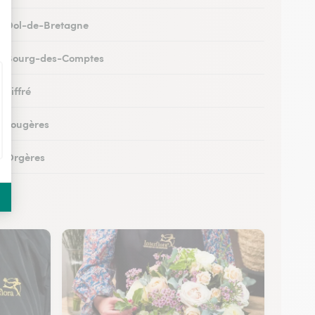
 à Dol-de-Bretagne
 à Bourg-des-Comptes
 Liffré
 à Fougères
 à Orgères
à Bruz
à Iffendic