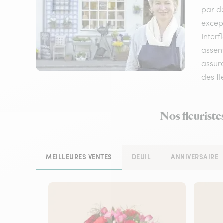
par de
except
Interf
assemb
assure
des fl
Nos fleuriste
MEILLEURES VENTES
DEUIL
ANNIVERSAIRE