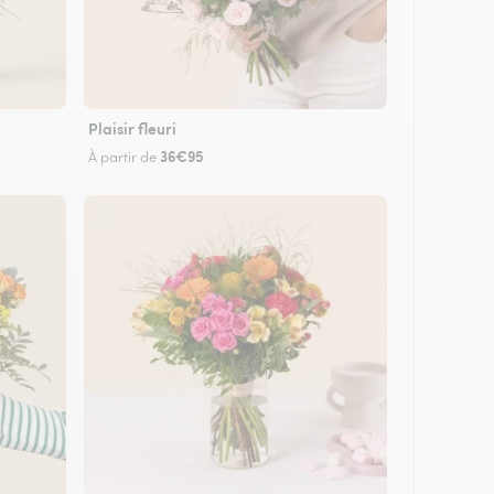
Plaisir fleuri
36€95
À partir de