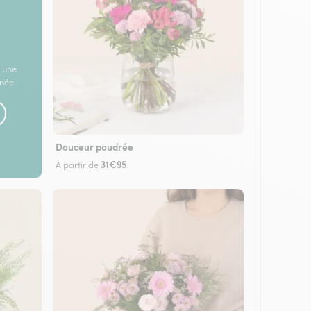
 une
rnée
Douceur poudrée
31€95
À partir de