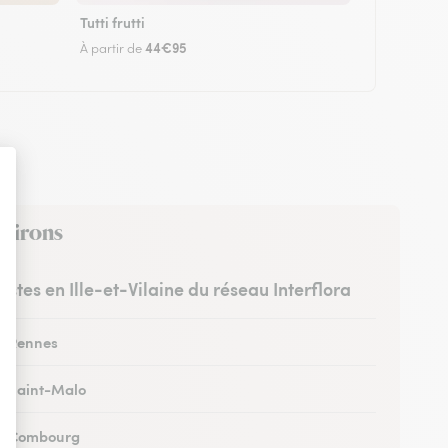
Tutti frutti
44€95
À partir de
nvirons
ristes en Ille-et-Vilaine du réseau Interflora
 à Rennes
 à Saint-Malo
 à Combourg