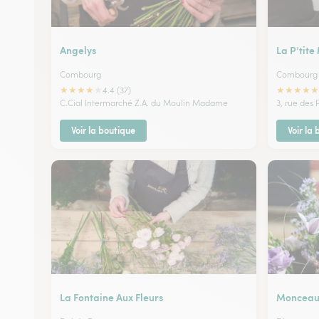
Angelys
La P’tit
Combourg
Combourg
★
★
★
★
★
★
★
★
★
★
4.4 (37)
C.Cial Intermarché Z.A. du Moulin Madame
3, rue des 
Voir la boutique
Voir la
La Fontaine Aux Fleurs
Monceau 