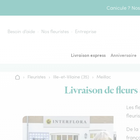
Aller au contenu
Canicule ? Nos 
Besoin d’aide
Nos fleuristes
Entreprise
Livraison express
Anniversaire
›
Fleuristes
›
Ille-et-Vilaine (35)
›
Meillac
Accueil
Livraison de fleurs
Les fl
fleuri
De la 
frança