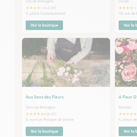
Dol de Bretagne
Dinan
★
★
★
★
★
★
★
★
★
★
4.4 (37)
11, place Chateaubriand
78, rue de 
Voir la boutique
Voir la
Aux Sens des Fleurs
A Fleur D
Sens de Bretagne
Romille
★
★
★
★
★
★
★
★
★
★
4.8 (37)
8, avenue Philippe de Volvire
5, place de
Voir la boutique
Voir la