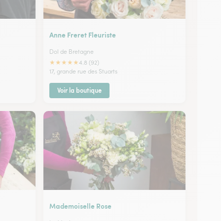
Anne Freret Fleuriste
Dol de Bretagne
★
★
★
★
★
4.8 (92)
17, grande rue des Stuarts
Voir la boutique
Mademoiselle Rose