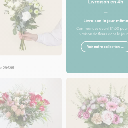
Livraison en 4h
—
Livraison le jour même
Commandez avant 17h00 pour
livraison de fleurs dans la jou
Voir notre collection →
29€95
de