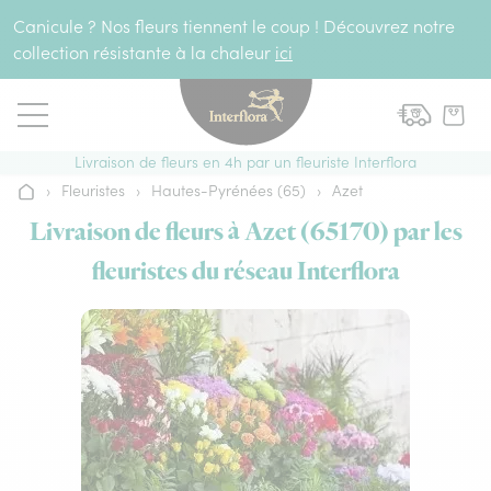
Aller au contenu
Canicule ? Nos fleurs tiennent le coup ! Découvrez notre
collection résistante à la chaleur
ici
Livraison de fleurs en 4h par un fleuriste Interflora
›
Fleuristes
›
Hautes-Pyrénées (65)
›
Azet
Accueil
Livraison de fleurs à Azet (65170) par les
fleuristes du réseau Interflora