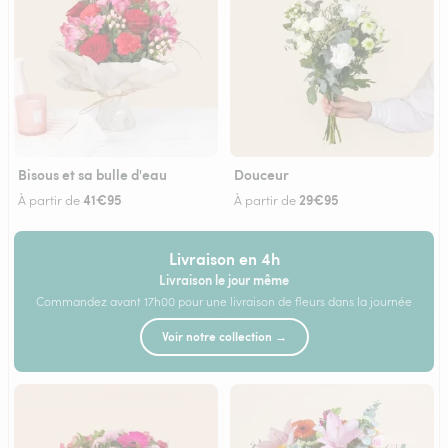
Bisous et sa bulle d'eau
Douceur
41€95
29€95
À partir de
À partir de
Livraison en 4h
Livraison le jour même
Commandez avant 17h00 pour une livraison de fleurs dans la journée
Voir notre collection →