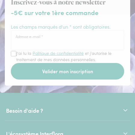
Inscrivez-vous à notre newsletter
-5€ sur votre 1ère commande
Les champs marqués d'un * sont obligatoires.
Adresse e-mail
*
J'ai lu la
Politique de confidentialité
et j'autorise le
traitement de mes données personnelles.
Valider mon inscription
Besoin d'aide ?
L'écosystème Interflora