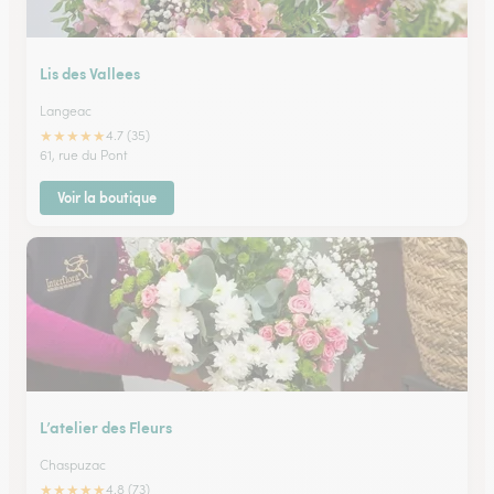
Lis des Vallees
Langeac
★
★
★
★
★
4.7 (35)
61, rue du Pont
Voir la boutique
L’atelier des Fleurs
Chaspuzac
★
★
★
★
★
4.8 (73)