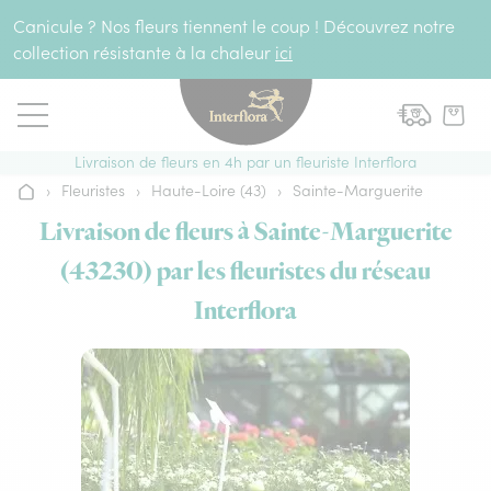
Aller au contenu
Canicule ? Nos fleurs tiennent le coup ! Découvrez notre
collection résistante à la chaleur
ici
Livraison de fleurs en 4h par un fleuriste Interflora
›
Fleuristes
›
Haute-Loire (43)
›
Sainte-Marguerite
Accueil
Livraison de fleurs à Sainte-Marguerite
(43230) par les fleuristes du réseau
Interflora