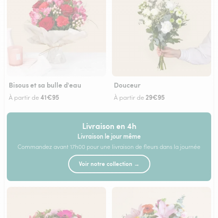
Bisous et sa bulle d'eau
Douceur
41€95
29€95
À partir de
À partir de
Livraison en 4h
Livraison le jour même
Commandez avant 17h00 pour une livraison de fleurs dans la journée
Voir notre collection →