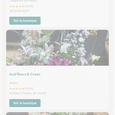
Craponne Sur Arzon
★
★
★
★
★
4.9 (9)
28 bd du Nord
Voir la boutique
Aud’fleurs & Creas
Arlanc
★
★
★
★
★
4.8 (4)
14 place Charles de Gaulle
Voir la boutique