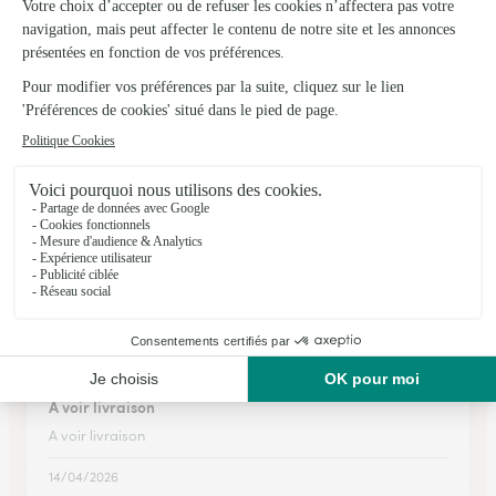
Même très en retard, (commande pour le jour même 1er mai
!!), le service Interflora propose du choix et sait traiter les
commandes des clients.
01/05/2026
★
★
★
★
★
Facilité
Facilité, efficacité et rapidité
17/12/2025
★
★
★
★
★
A voir livraison
A voir livraison
14/04/2026