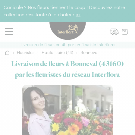
Aller au contenu
Canicule ? Nos fleurs tiennent le coup ! Découvrez notre
collection résistante à la chaleur
ici
Livraison de fleurs en 4h par un fleuriste Interflora
›
Fleuristes
›
Haute-Loire (43)
›
Bonneval
Accueil
Livraison de fleurs à Bonneval (43160)
par les fleuristes du réseau Interflora