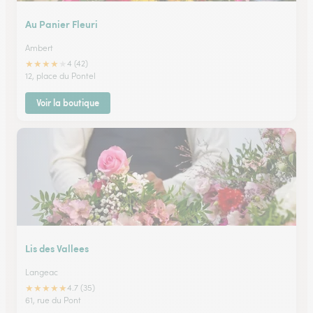
Au Panier Fleuri
Ambert
★
★
★
★
★
4 (42)
12, place du Pontel
Voir la boutique
Lis des Vallees
Langeac
★
★
★
★
★
4.7 (35)
61, rue du Pont