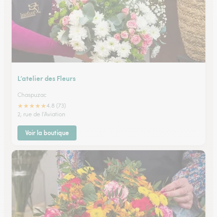
L’atelier des Fleurs
Chaspuzac
★
★
★
★
★
4.8 (73)
2, rue de l'Aviation
Voir la boutique