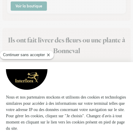
Voir la boutique
Ils ont fait livrer des fleurs ou une plante à
Bonneval
★
★
★
★
★
MASTERCLASS
MASTERCLASS, commandez chez eux !
03/05/2026
★
★
★
★
★
Commande express