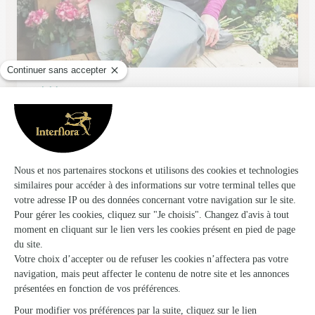
L’ork’idee
Costaros
★
★
★
★
★
4.8 (24)
Rue principale Le Bourg
Voir la boutique
Ils ont fait livrer des fleurs ou une plante à
Chaspuzac