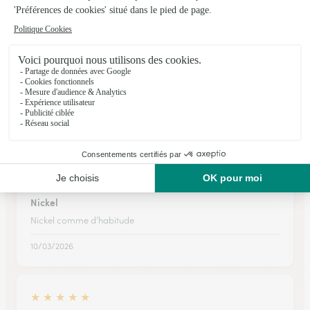
★
★
★
★
★
Le bouquet est magnifique
Le bouquet est magnifique, et ma grand mère était très
contente. Malheureusement, le suivi de la commande n'est
pas en temps réel. Je n'ai reçu le message indiquant la
livraison que lundi matin, alors qu'il avait été livré dimanche
en…
04/03/2026
★
★
★
★
★
Nickel
Nickel comme d’habitude
10/03/2026
★
★
★
★
★