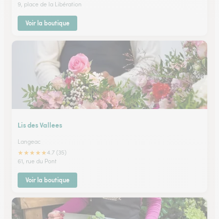
9, place de la Libération
Voir la boutique
Lis des Vallees
Langeac
★
★
★
★
★
4.7 (35)
61, rue du Pont
Voir la boutique