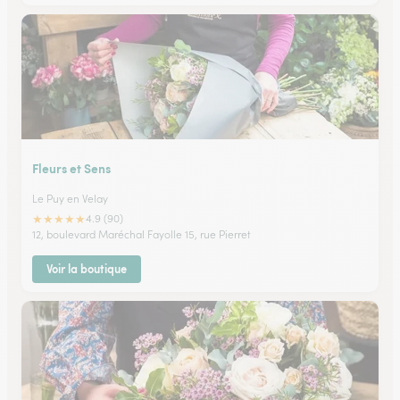
Fleurs et Sens
Le Puy en Velay
★
★
★
★
★
4.9 (90)
12, boulevard Maréchal Fayolle 15, rue Pierret
Voir la boutique