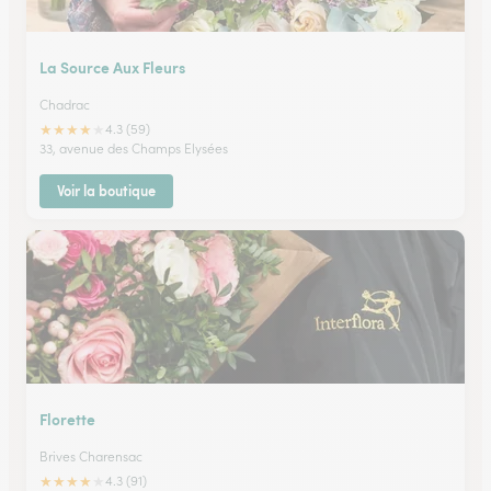
La Source Aux Fleurs
Chadrac
★
★
★
★
★
4.3 (59)
33, avenue des Champs Elysées
Voir la boutique
Florette
Brives Charensac
★
★
★
★
★
4.3 (91)