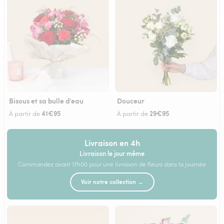
Bisous et sa bulle d'eau
Douceur
41€95
29€95
À partir de
À partir de
Livraison en 4h
Livraison le jour même
Commandez avant 17h00 pour une livraison de fleurs dans la journée
Voir notre collection →