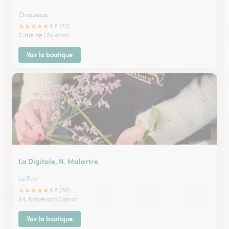
Chaspuzac
★
★
★
★
★
4.8 (73)
2, rue de l'Aviation
Voir la boutique
La Digitale, N. Malartre
Le Puy
★
★
★
★
★
4.8 (68)
44, boulevard Carnot
Voir la boutique