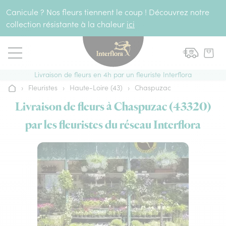
Aller au contenu
Canicule ? Nos fleurs tiennent le coup ! Découvrez notre
collection résistante à la chaleur
ici
Livraison de fleurs en 4h par un fleuriste Interflora
›
Fleuristes
›
Haute-Loire (43)
›
Chaspuzac
Accueil
Livraison de fleurs à Chaspuzac (43320)
par les fleuristes du réseau Interflora