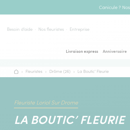
Aller au contenu
Canicule ? Nos 
Besoin d’aide
Nos fleuristes
Entreprise
Livraison express
Anniversaire
›
Fleuristes
›
Drôme (26)
›
La Boutic’ Fleurie
Accueil
Fleuriste Loriol Sur Drome
LA BOUTIC’ FLEURIE