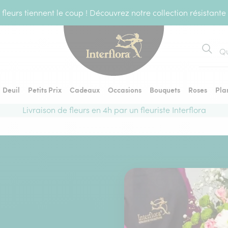
fleurs tiennent le coup ! Découvrez notre collection résistante
Recher
Deuil
Petits Prix
Cadeaux
Occasions
Bouquets
Roses
Pla
Livraison de fleurs en 4h par un fleuriste Interflora