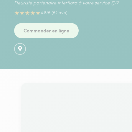
Fleuriste partenaire Interflora à votre service 7j/7
★
★
★
★
★
4.8/5 (52 avis)
Commander en ligne