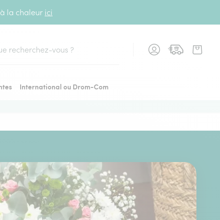
 à la chaleur
ici
cher
ntes
International ou Drom-Com