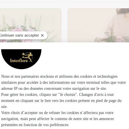
t son vase offert
Plaisir fleuri
36,95 €