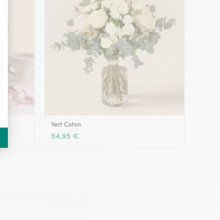
Vert Coton
54,95 €