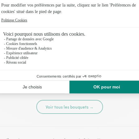
té
Tutti frutti
44,95 €
Voir tous les bouquets →