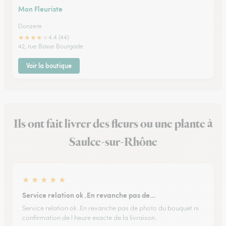
Mon Fleuriste
Donzere
★
★
★
★
★
4.4 (44)
42, rue Basse Bourgade
Voir la boutique
Ils ont fait livrer des fleurs ou une plante à
Saulce-sur-Rhône
★
★
★
★
★
Service relation ok .En revanche pas de…
Service relation ok .En revanche pas de photo du bouquet ni
confirmation de l heure exacte de la livraison.