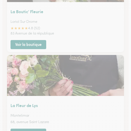
La Boutic’ Fleurie
Loriol Sur Drome
★
★
★
★
★
4.8 (52)
83 Avenue de la république
Voir la boutique
La Fleur de Lys
Montelimar
68, avenue Saint Lazare