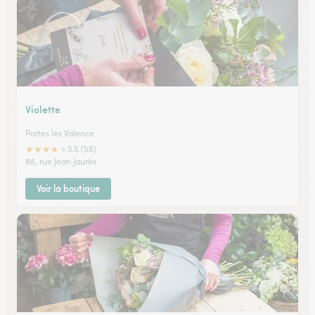
Violette
Portes les Valence
★
★
★
★
★
3.5 (58)
88, rue Jean Jaurès
Voir la boutique