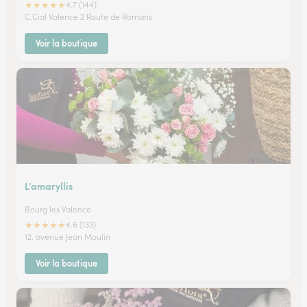
★
★
★
★
★
4.7 (144)
C.Cial Valence 2 Route de Romans
Voir la boutique
L’amaryllis
Bourg les Valence
★
★
★
★
★
4.6 (133)
12, avenue Jean Moulin
Voir la boutique