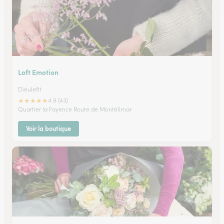
Loft Emotion
Dieulefit
★
★
★
★
★
4.9 (43)
Quartier la Fayence Route de Montélimar
Voir la boutique