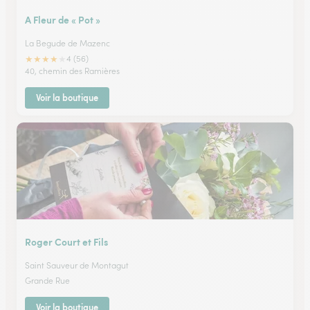
A Fleur de « Pot »
La Begude de Mazenc
★
★
★
★
★
4 (56)
40, chemin des Ramières
Voir la boutique
Roger Court et Fils
Saint Sauveur de Montagut
Grande Rue
Voir la boutique