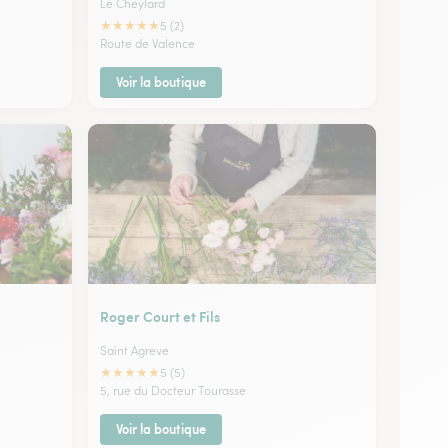
Le Cheylard
★
★
★
★
★
5 (2)
Route de Valence
Voir la boutique
Roger Court et Fils
Saint Agreve
★
★
★
★
★
5 (5)
5, rue du Docteur Tourasse
Voir la boutique