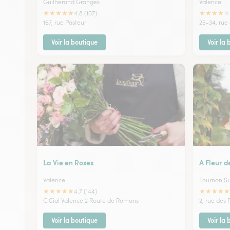
Guilherand Granges
Valence
★
★
★
★
★
★
★
★
★
★
4.8 (107)
167, rue Pasteur
25-34, rue
Voir la boutique
Voir la
La Vie en Roses
A Fleur d
Valence
Tournon S
★
★
★
★
★
★
★
★
★
★
4.7 (144)
C.Cial Valence 2 Route de Romans
2, rue des 
Voir la boutique
Voir la