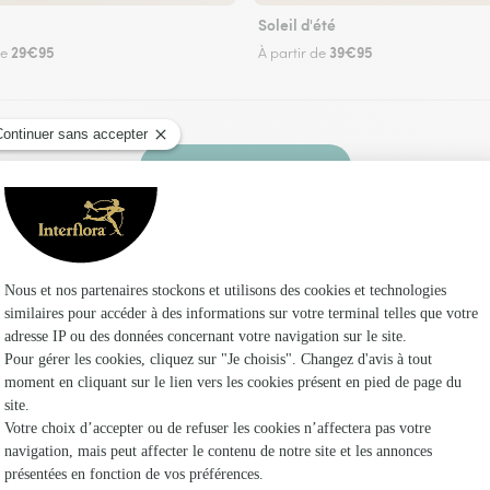
Soleil d'été
29€95
39€95
de
À partir de
Faire livrer des fleurs
euriste Interflora à Saint-Julien-le-Roux et dan
Les f
Fleuristes
Fleuristes
Fleuristes