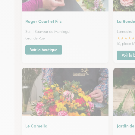
Roger Court et Fils
La Ronde
Saint Sauveur de Montagut
Lamastre
★
★
★
★
★
Grande Rue
10, place M
Voir la boutique
Voir la
Le Camelia
Jardin de