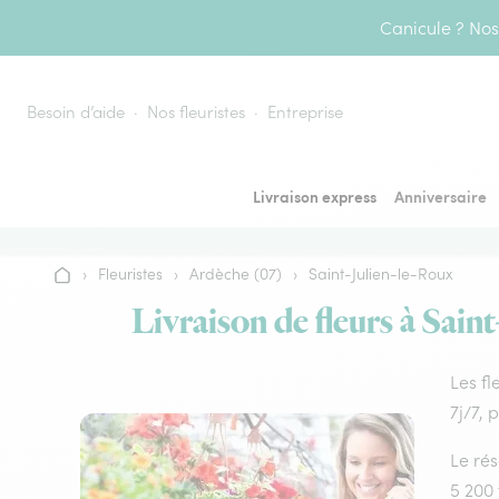
Aller au contenu
Canicule ? Nos 
Besoin d’aide
Nos fleuristes
Entreprise
Livraison express
Anniversaire
›
Fleuristes
›
Ardèche (07)
›
Saint-Julien-le-Roux
Accueil
Livraison de fleurs à Sain
Les fl
7j/7, 
Le rés
5 200 