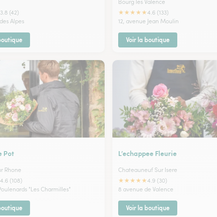
Bourg les Valence
★
★
★
★
★
3.8 (42)
4.6 (133)
 des Alpes
12, avenue Jean Moulin
 boutique
Voir la boutique
e Pot
L’echappee Fleurie
ur Rhone
Chateauneuf Sur Isere
★
★
★
★
★
4.6 (108)
4.9 (30)
Poulenards "Les Charmilles"
8 avenue de Valence
 boutique
Voir la boutique