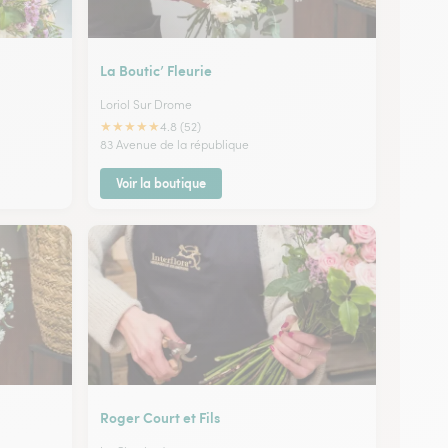
La Boutic’ Fleurie
Loriol Sur Drome
★
★
★
★
★
4.8 (52)
83 Avenue de la république
Voir la boutique
Roger Court et Fils