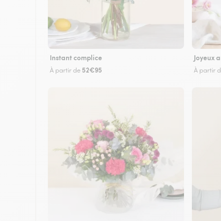
Instant complice
Joyeux a
52€95
À partir de
À partir 