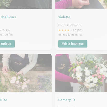
 des Fleurs
Violette
Portes les Valence
★
★
★
★
★
4.7 (20)
3.5 (58)
ontgolfier
88, rue Jean Jaurès
 boutique
Voir la boutique
 Nice
L’amaryllis