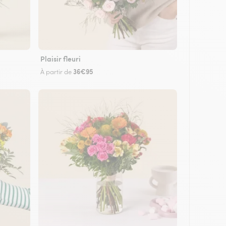
Plaisir fleuri
36€95
À partir de