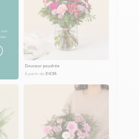
 une
rnée
Douceur poudrée
31€95
À partir de