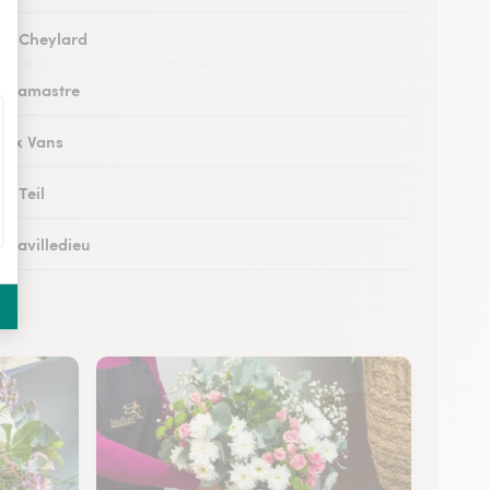
 au Cheylard
 à Lamastre
 aux Vans
au Teil
à Lavilledieu
 à Saint-Étienne-de-Fontbellon
 à Tournon-sur-Rhône