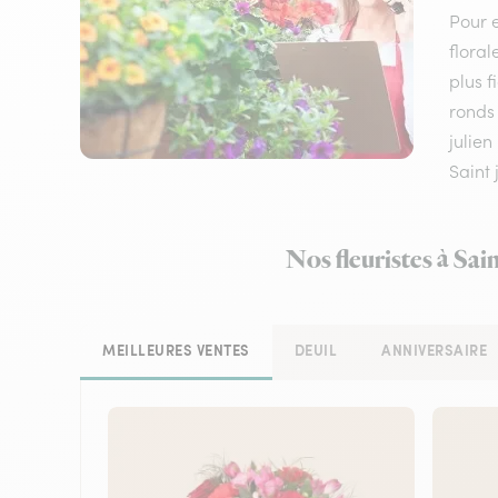
Pour e
floral
plus f
ronds 
julien
Saint 
Nos fleuristes à Sai
MEILLEURES VENTES
DEUIL
ANNIVERSAIRE