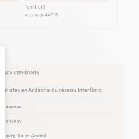
Tutti frutti
44€95
À partir de
s ses environs
leuristes en Ardèche du réseau Interflora
 à Aubenas
 à Annonay
 à Bourg-Saint-Andéol