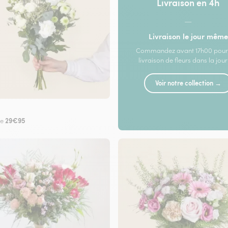
Livraison en 4h
—
Livraison le jour même
Commandez avant 17h00 pour
livraison de fleurs dans la jou
Voir notre collection →
29€95
de