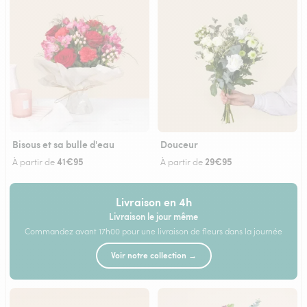
Bisous et sa bulle d'eau
Douceur
41€95
29€95
À partir de
À partir de
Livraison en 4h
Livraison le jour même
Commandez avant 17h00 pour une livraison de fleurs dans la journée
Voir notre collection →