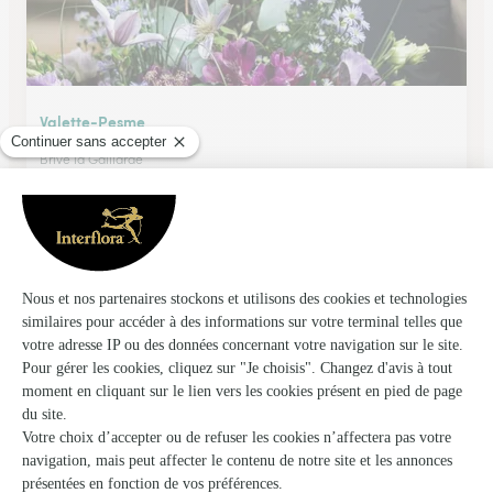
Valette-Pesme
Brive la Gaillarde
★
★
★
★
★
4.7 (52)
48, avenue Pierre-Semard
Voir la boutique
Ils ont fait livrer des fleurs ou une plante à
Saint-Rabier