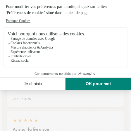
★
★
★
★
★
Requête de reconnaissance et de satisfaction
Bonjour L' Ideal c'est de prendre une photo du bouquet livré
sur le lieu de livraison ou au départ du fleuriste, en retour au
client de la commande. Image de reconnaissance et de
satisfaction pour le client. Cordialement
29/12/2025
★
★
★
★
★
Bouquet conforme à la commande et…
Bouquet conforme à la commande et livraison au domicile
au moment souhaité
24/01/2026
★
★
★
★
★
Avis sur la livraison