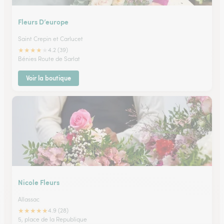
Fleurs D’europe
Saint Crepin et Carlucet
★
★
★
★
★
4.2 (39)
Bénies Route de Sarlat
Voir la boutique
Nicole Fleurs
Allassac
★
★
★
★
★
4.9 (28)
5, place de la Republique