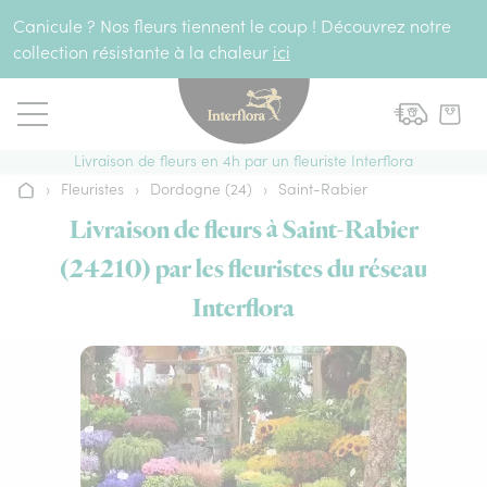
Aller au contenu
Canicule ? Nos fleurs tiennent le coup ! Découvrez notre
collection résistante à la chaleur
ici
Livraison de fleurs en 4h par un fleuriste Interflora
›
Fleuristes
›
Dordogne (24)
›
Saint-Rabier
Accueil
Livraison de fleurs à Saint-Rabier
(24210) par les fleuristes du réseau
Interflora