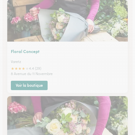
Floral Concept
Varetz
★
★
★
★
★
4.4 (29)
8 Avenue du 11 Novembre
Voir la boutique