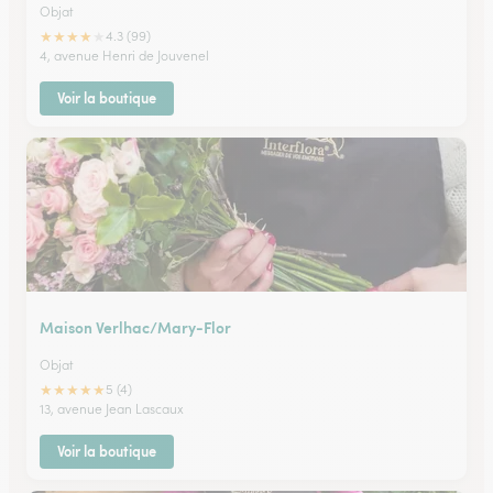
Objat
★
★
★
★
★
4.3 (99)
4, avenue Henri de Jouvenel
Voir la boutique
Maison Verlhac/Mary-Flor
Objat
★
★
★
★
★
5 (4)
13, avenue Jean Lascaux
Voir la boutique