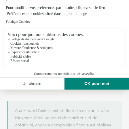
Votre fleuriste artisan à Meymac
Aux Fleurs D’estelle
est membre du réseau Interflora et
ARGENT
2025
a obtenu le label
en
pour sa qualité de
service.
Aux Fleurs D’estelle est un fleuriste artisan situé à
Meymac. Avec un souci de fraîcheur et de
créativité, chaque composition florale est réalisée