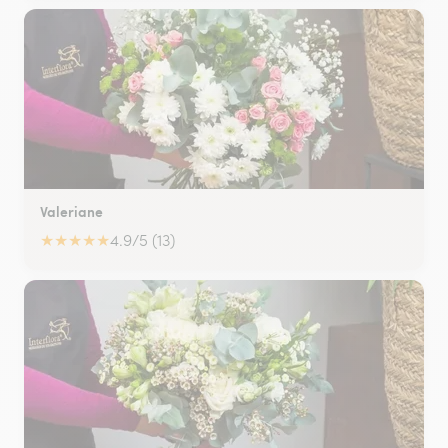
Valeriane
★
★
★
★
★
4.9/5 (13)