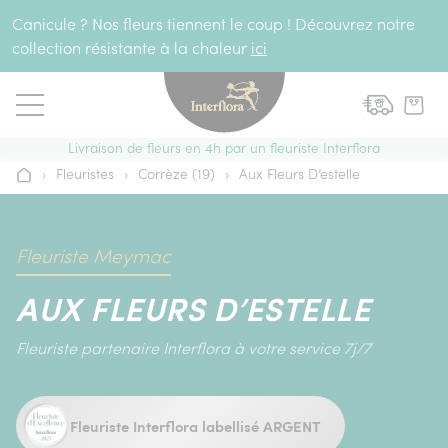
Aller au contenu
Canicule ? Nos fleurs tiennent le coup ! Découvrez notre
collection résistante à la chaleur
ici
Livraison de fleurs en 4h par un fleuriste Interflora
›
Fleuristes
›
Corrèze (19)
›
Aux Fleurs D’estelle
Accueil
Fleuriste Meymac
AUX FLEURS D’ESTELLE
Fleuriste partenaire Interflora à votre service 7j/7
Fleuriste Interflora labellisé ARGENT