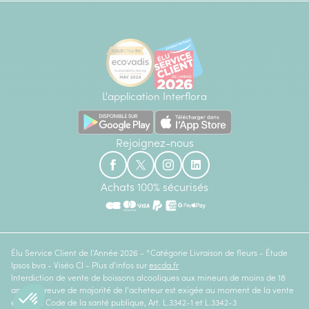
L'application Interflora
Rejoignez-nous
Achats 100% sécurisés
Élu Service Client de l'Année 2026 - *Catégorie Livraison de fleurs - Étude
Ipsos bva - Viséo CI - Plus d'infos sur
escda.fr
Interdiction de vente de boissons alcooliques aux mineurs de moins de 18
ans. La preuve de majorité de l'acheteur est exigée au moment de la vente
en ligne. Code de la santé publique, Art. L.3342-1 et L.3342-3