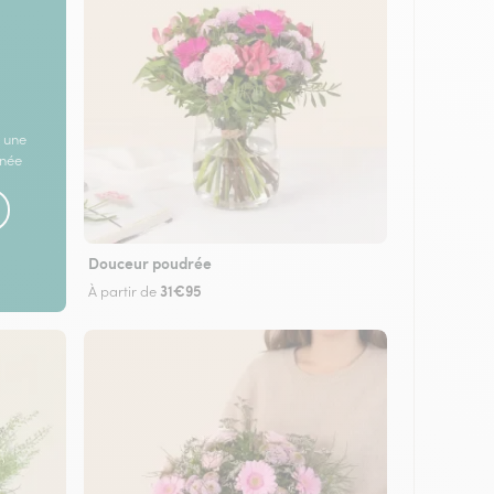
 une
rnée
Douceur poudrée
31€95
À partir de