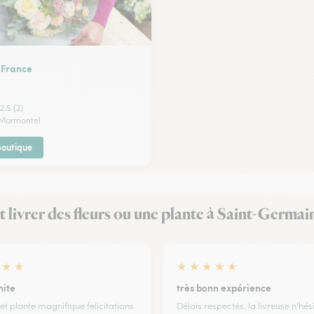
 France
2.5 (2)
 Marmontel
 boutique
ait livrer des fleurs ou une plante à Saint-Germa
★
★
★
★
★
★
★
ite
très bonn expérience
et plante magnifique felicitations
Délais respectés. la livreuse n'hés