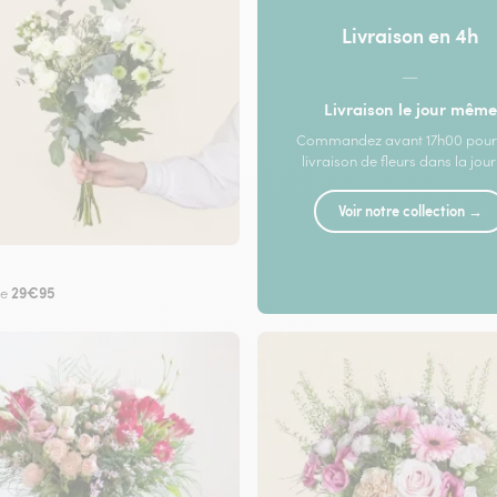
Livraison en 4h
—
Livraison le jour même
Commandez avant 17h00 pour
livraison de fleurs dans la jou
Voir notre collection →
29€95
de