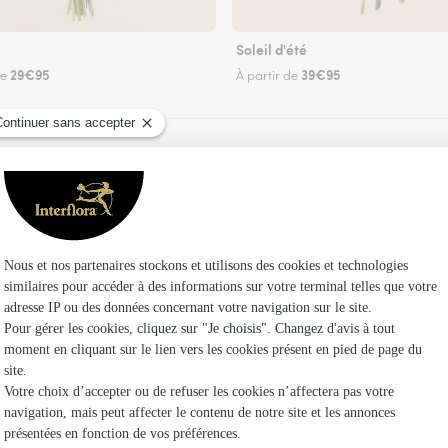
Soleil d'été
29€95
39€95
de
À partir de
Faire livrer des fleurs
uriste Interflora à Saint-Germain-Lavolps et da
Les f
Fleuristes 
Fleuristes 