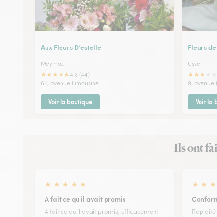
Aux Fleurs D’estelle
Fleurs de
Meymac
Ussel
★
★
★
★
★
★
★
★
★
★
4.8 (44)
64, avenue Limousine
9, avenue
Voir la boutique
Voir la
Ils ont f
★
★
★
★
★
★
★
★
A fait ce qu'il avait promis
Conform
A fait ce qu'il avait promis, efficacement
Rapidité 