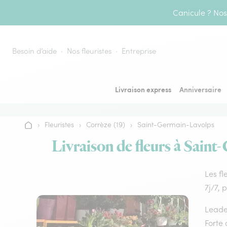
Aller au contenu
Canicule ? Nos 
Besoin d’aide
Nos fleuristes
Entreprise
Livraison express
Anniversaire
›
Fleuristes
›
Corrèze (19)
›
Saint-Germain-Lavolps
Accueil
Livraison de fleurs à Saint
Les fl
7j/7, 
Leader
Forte 