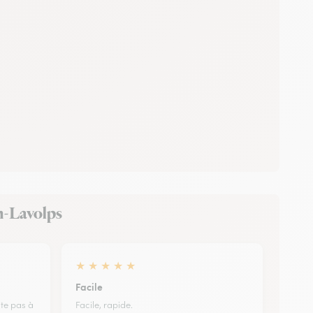
in-Lavolps
★
★
★
★
★
Facile
ite pas à
Facile, rapide.