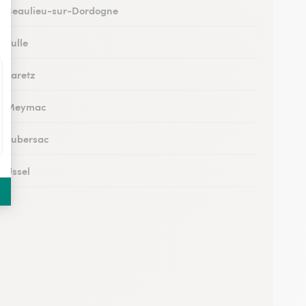
 à Beaulieu-sur-Dordogne
à Tulle
à Varetz
s à Meymac
 à Lubersac
à Ussel
à Allassac
 à Treignac