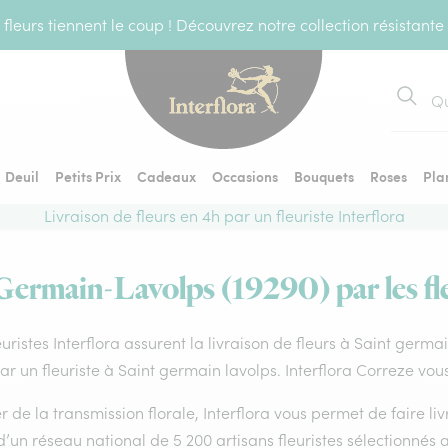
fleurs tiennent le coup ! Découvrez notre collection résistante
Recher
Deuil
Petits Prix
Cadeaux
Occasions
Bouquets
Roses
Pla
Livraison de fleurs en 4h par un fleuriste Interflora
-Germain-Lavolps (19290) par les fle
euristes Interflora assurent la livraison de fleurs à Saint germ
par un fleuriste à Saint germain lavolps. Interflora Correze vou
 de la transmission florale, Interflora vous permet de faire li
d’un réseau national de 5 200 artisans fleuristes sélectionnés a