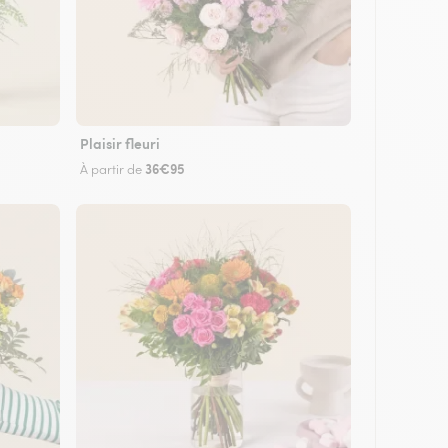
Plaisir fleuri
36€95
À partir de