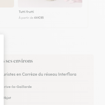
Tutti frutti
44€95
À partir de
ns ses environs
leuristes en Corrèze du réseau Interflora
à Brive-la-Gaillarde
à Objat