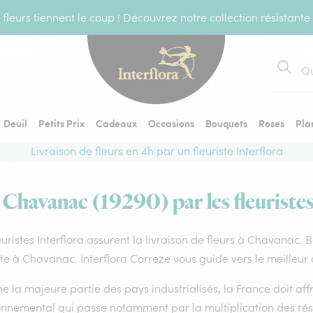
fleurs tiennent le coup ! Découvrez notre collection résistante
Recher
Deuil
Petits Prix
Cadeaux
Occasions
Bouquets
Roses
Pla
Livraison de fleurs en 4h par un fleuriste Interflora
à Chavanac (19290) par les fleuristes
euristes Interflora assurent la livraison de fleurs à Chavanac. 
ste à Chavanac. Interflora Correze vous guide vers le meilleur
la majeure partie des pays industrialisés, la France doit affro
onnemental qui passe notamment par la multiplication des rése