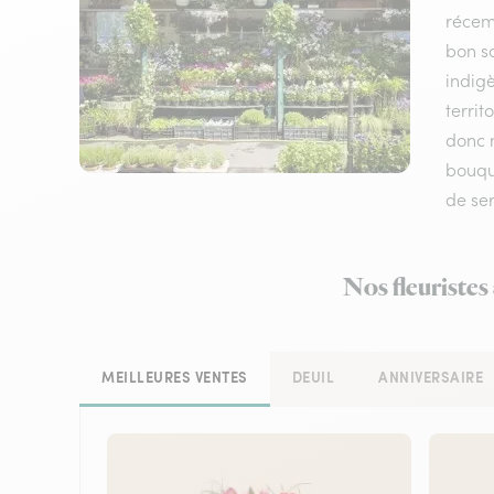
récem
bon sc
indigè
terri
donc n
bouque
de ser
Nos fleuristes
MEILLEURES VENTES
DEUIL
ANNIVERSAIRE