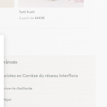
Tutti frutti
44€95
À partir de
environs
leuristes en Corrèze du réseau Interflora
à Brive-la-Gaillarde
à Objat