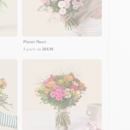
Plaisir fleuri
36€95
À partir de