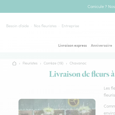
Aller au contenu
Canicule ? Nos 
Besoin d’aide
Nos fleuristes
Entreprise
Livraison express
Anniversaire
›
Fleuristes
›
Corrèze (19)
›
Chavanac
Accueil
Livraison de fleurs 
Les fl
fleuri
Comme 
envir