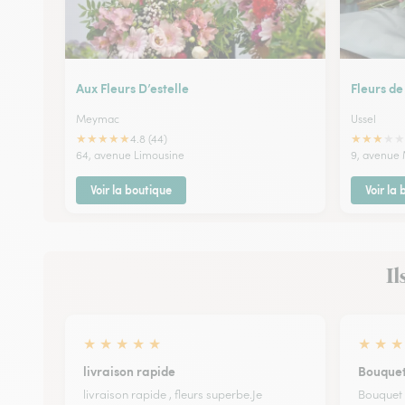
Aux Fleurs D’estelle
Fleurs de
Meymac
Ussel
★
★
★
★
★
★
★
★
★
★
4.8 (44)
64, avenue Limousine
9, avenue
Voir la boutique
Voir la
Il
★
★
★
★
★
★
★
★
livraison rapide
Bouquet
livraison rapide , fleurs superbe.Je
Bouquet p