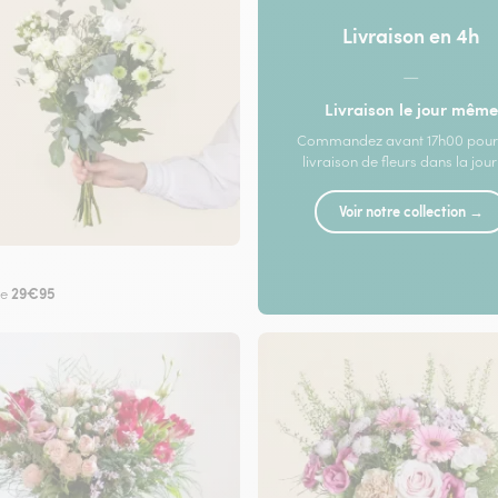
Livraison en 4h
—
Livraison le jour même
Commandez avant 17h00 pour
livraison de fleurs dans la jou
Voir notre collection →
29€95
de