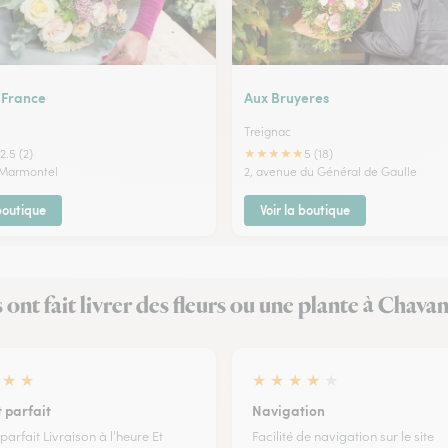
 France
Aux Bruyeres
Treignac
★
★
★
★
★
2.5 (2)
5 (18)
 Marmontel
2, avenue du Général de Gaulle
 boutique
Voir la boutique
s ont fait livrer des fleurs ou une plante à Chava
★
★
★
★
★
★
★
 parfait
Navigation
arfait Livraison à l’heure Et
Facilité de navigation sur le site