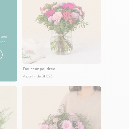
 une
rnée
Douceur poudrée
31€95
À partir de