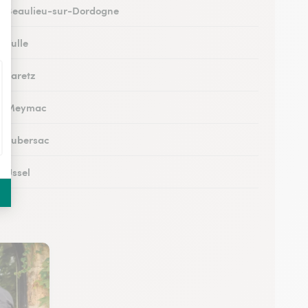
 à Beaulieu-sur-Dordogne
à Tulle
à Varetz
s à Meymac
 à Lubersac
à Ussel
à Allassac
 à Treignac