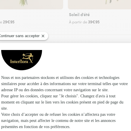
Soleil d'été
29€95
39€95
de
À partir de
Faire livrer des fleurs
 un fleuriste Interflora à Chavanac et dans ses 
Les f
Fleuristes 
Fleuristes 