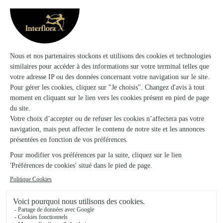
Lamongerie
★
★
★
★
★
Excellent
Comme pour tous les événements, je fais livrer beaucoup de
fleurs. Je reste fidèle à Interflora car le service est au top. Les
bouquets sont toujours magnifiques et la prestation livraison
très efficace. Je recommande.
11/07/2026
★
★
★
★
★
Après avoir eu un souci à la livraison…
Après avoir eu un souci à la livraison , j ai contacté le service
client , qui a été correct et rapide pour résoudre les fleurs
fanées avec un nouveau bouquet. Merci à vous . Bravo pour
votre suivi sérieux…