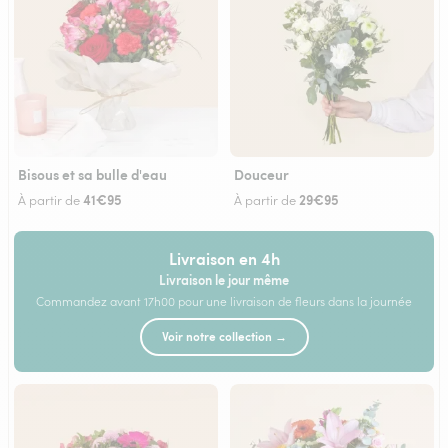
Bisous et sa bulle d'eau
Douceur
41€95
29€95
À partir de
À partir de
Livraison en 4h
Livraison le jour même
Commandez avant 17h00 pour une livraison de fleurs dans la journée
Voir notre collection →