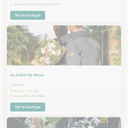
2, avenue du Général de Gaulle
Voir la boutique
Au Sabot de Venus
Lubersac
★
★
★
★
★
4.4 (42)
8 rue du Huit Mai 1945
Voir la boutique