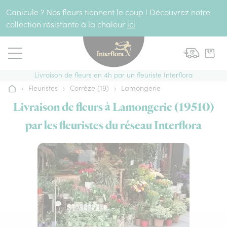
Aller au contenu
Canicule ? Nos fleurs tiennent le coup ! Découvrez notre
collection résistante à la chaleur
ici
Livraison de fleurs en 4h par un fleuriste Interflora
›
Fleuristes
›
Corrèze (19)
›
Lamongerie
Accueil
Livraison de fleurs à Lamongerie (19510)
par les fleuristes du réseau Interflora