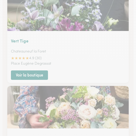
Vert Tige
Chateauneuf la Foret
★
★
★
★
★
4.9 (30)
Place Eugène Degrassat
Voir la boutique