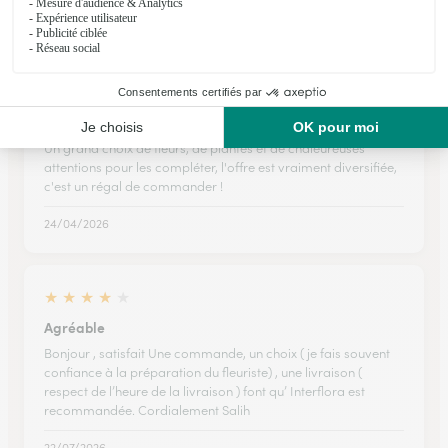
27/01/2026
★
★
★
★
★
Choix, rapidité, efficacité, merci beaucoup !
Un grand choix de fleurs, de plantes et de chaleureuses
attentions pour les compléter, l'offre est vraiment diversifiée,
c'est un régal de commander !
24/04/2026
★
★
★
★
★
Agréable
Bonjour , satisfait Une commande, un choix ( je fais souvent
confiance à la préparation du fleuriste) , une livraison (
respect de l’heure de la livraison ) font qu’ Interflora est
recommandée. Cordialement Salih
22/07/2026