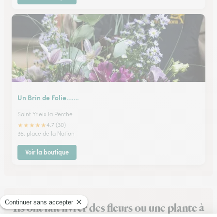
Un Brin de Folie…….
Saint Yrieix la Perche
★
★
★
★
★
4.7 (30)
36, place de la Nation
Voir la boutique
Ils ont fait livrer des fleurs ou une plante à