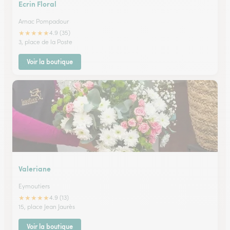
Ecrin Floral
Arnac Pompadour
★
★
★
★
★
4.9 (35)
3, place de la Poste
Voir la boutique
Valeriane
Eymoutiers
★
★
★
★
★
4.9 (13)
15, place Jean Jaurès
Voir la boutique