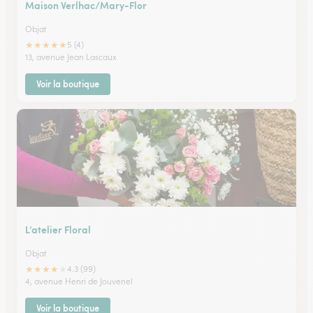
Maison Verlhac/Mary-Flor
Objat
★
★
★
★
★
5 (4)
13, avenue Jean Lascaux
Voir la boutique
L’atelier Floral
Objat
★
★
★
★
★
4.3 (99)
4, avenue Henri de Jouvenel
Voir la boutique