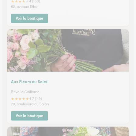
★
★
★
★
★
4 (160)
62, avenue Ribot
Voir la boutique
Aux Fleurs du Soleil
Brive la Gaillarde
★
★
★
★
★
4.7 (119)
29, boulevard du Salan
Voir la boutique