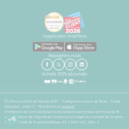
L'application Interflora
Rejoignez-nous
Achats 100% sécurisés
Élu Service Client de l'Année 2026 - *Catégorie Livraison de fleurs - Étude
Ipsos bva - Viséo CI - Plus d'infos sur
escda.fr
Interdiction de vente de boissons alcooliques aux mineurs de moins de 18
ans. La preuve de majorité de l'acheteur est exigée au moment de la vente
en ligne. Code de la santé publique, Art. L.3342-1 et L.3342-3