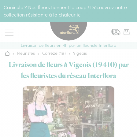
Aller au contenu
Canicule ? Nos fleurs tiennent le coup ! Découvrez notre
collection résistante à la chaleur
ici
Livraison de fleurs en 4h par un fleuriste Interflora
›
Fleuristes
›
Corrèze (19)
›
Vigeois
Accueil
Livraison de fleurs à Vigeois (19410) par
les fleuristes du réseau Interflora