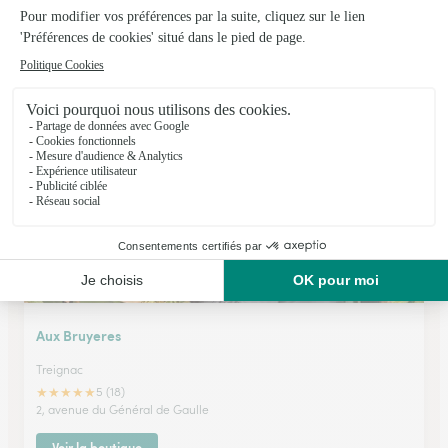
Valette-Pesme
Brive la Gaillarde
★
★
★
★
★
4.7 (52)
48, avenue Pierre-Semard
Voir la boutique
Aux Bruyeres
Treignac
★
★
★
★
★
5 (18)
2, avenue du Général de Gaulle