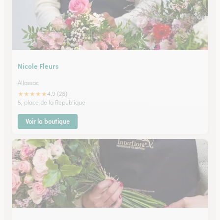
Nicole Fleurs
Allassac
★
★
★
★
★
4.9 (28)
5, place de la Republique
Voir la boutique