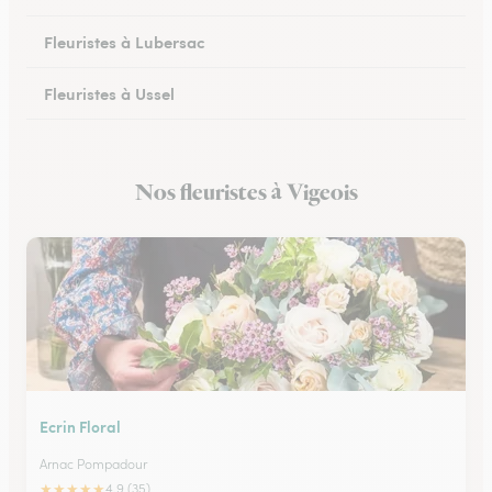
Fleuristes à Lubersac
Fleuristes à Ussel
Fleuristes à Allassac
Nos fleuristes à Vigeois
Fleuristes à Treignac
Ecrin Floral
Arnac Pompadour
★
★
★
★
★
4.9 (35)