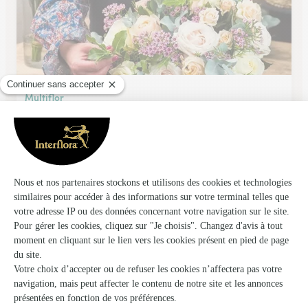
Multiflor
Brive la Gaillarde
★
★
★
★
★
4.7 (129)
4, avenue Emile Zola
Voir la boutique