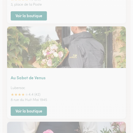
3, place de la Poste
Voir la boutique
Au Sabot de Venus
Lubersac
★
★
★
★
★
4.4 (42)
8 rue du Huit Mai 1945
Voir la boutique