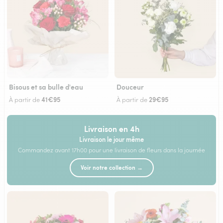
Bisous et sa bulle d'eau
Douceur
41€95
29€95
À partir de
À partir de
Livraison en 4h
Livraison le jour même
Commandez avant 17h00 pour une livraison de fleurs dans la journée
Voir notre collection →