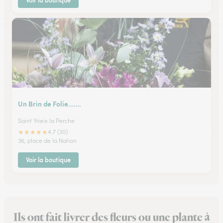
Voir la boutique
Un Brin de Folie…….
Saint Yrieix la Perche
★
★
★
★
★
4.7 (30)
36, place de la Nation
Voir la boutique
Ils ont fait livrer des fleurs ou une plante à