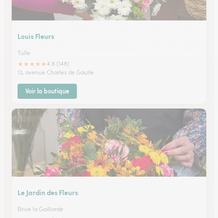
Louis Fleurs
Tulle
★
★
★
★
★
4.8 (148)
13, avenue Charles de Gaulle
Voir la boutique
Le Jardin des Fleurs
Brive la Gaillarde