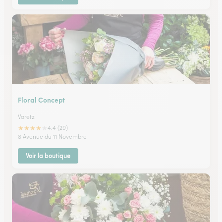
Floral Concept
Varetz
★
★
★
★
★
4.4 (29)
8 Avenue du 11 Novembre
Voir la boutique