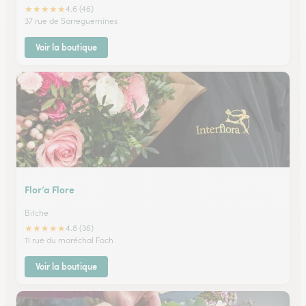
★
★
★
★
★
4.6 (46)
37 rue de Sarreguemines
Voir la boutique
Flor’a Flore
Bitche
★
★
★
★
★
4.8 (36)
11 rue du maréchal Foch
Voir la boutique