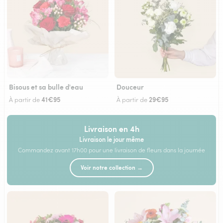
Bisous et sa bulle d'eau
Douceur
41€95
29€95
À partir de
À partir de
Livraison en 4h
Livraison le jour même
Commandez avant 17h00 pour une livraison de fleurs dans la journée
Voir notre collection →