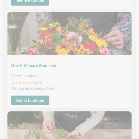
Voir la boutique
Uni-K Artisan Fleuriste
Sarreguemines
★
★
★
★
★
4.9 (67)
176 Rue du Maréchal Foch
Voir la boutique