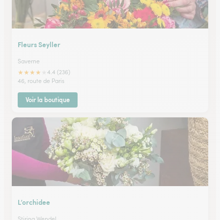
Fleurs Seyller
Saverne
★
★
★
★
★
4.4 (236)
46, route de Paris
Voir la boutique
L’orchidee
Stiring Wendel