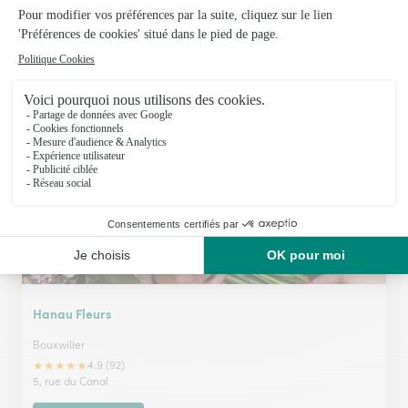
Fleurs Ernst
Hattmatt
★
★
★
★
★
4.6 (172)
17, rue du Sable
Voir la boutique
Hanau Fleurs
Bouxwiller
★
★
★
★
★
4.9 (92)
5, rue du Canal