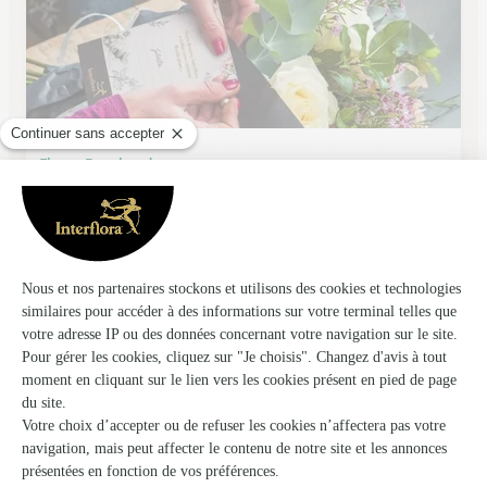
Fleurs Bernhard
Ingwiller
★
★
★
★
★
4.8 (82)
13, route de Rothbach
Voir la boutique