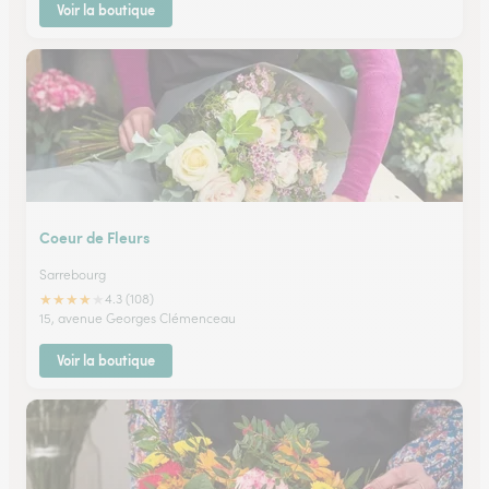
Voir la boutique
Coeur de Fleurs
Sarrebourg
★
★
★
★
★
4.3 (108)
15, avenue Georges Clémenceau
Voir la boutique