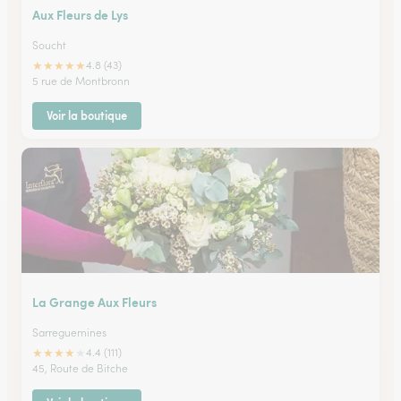
Aux Fleurs de Lys
Soucht
★
★
★
★
★
4.8 (43)
5 rue de Montbronn
Voir la boutique
La Grange Aux Fleurs
Sarreguemines
★
★
★
★
★
4.4 (111)
45, Route de Bitche