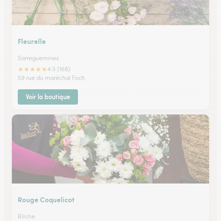
Fleurelle
Sarreguemines
★
★
★
★
★
4.5 (168)
59 rue du maréchal Foch
Voir la boutique
Rouge Coquelicot
Bitche