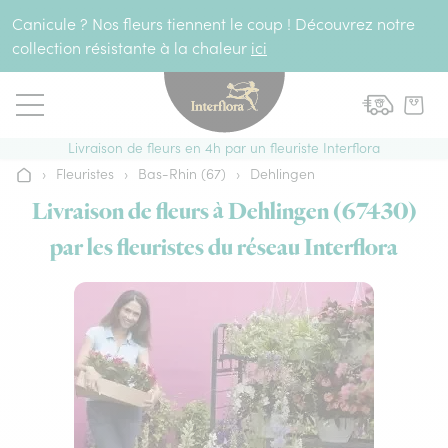
Aller au contenu
Canicule ? Nos fleurs tiennent le coup ! Découvrez notre
collection résistante à la chaleur
ici
Livraison de fleurs en 4h par un fleuriste Interflora
›
Fleuristes
›
Bas-Rhin (67)
›
Dehlingen
Accueil
Livraison de fleurs à Dehlingen (67430)
par les fleuristes du réseau Interflora