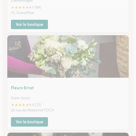
Diemeringen
★
★
★
★
★
4.7 (49)
73, Grand'Rue
Voir la boutique
Fleurs Ernst
Sarre Union
★
★
★
★
★
4.5 (73)
30 rue du Maréchal FOCH
Voir la boutique