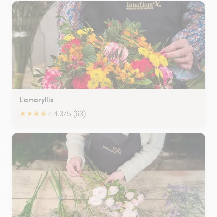
L'amaryllis
★
★
★
★
★
4.3/5 (63)