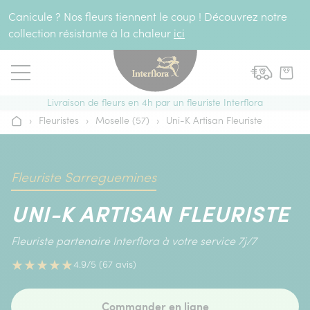
Aller au contenu
Canicule ? Nos fleurs tiennent le coup ! Découvrez notre
collection résistante à la chaleur
ici
Livraison de fleurs en 4h par un fleuriste Interflora
›
Fleuristes
›
Moselle (57)
›
Uni-K Artisan Fleuriste
Accueil
Fleuriste Sarreguemines
UNI-K ARTISAN FLEURISTE
Fleuriste partenaire Interflora à votre service 7j/7
★
★
★
★
★
4.9/5 (67 avis)
Commander en ligne