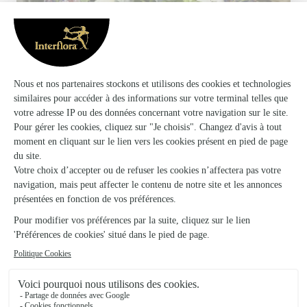
Votre fleuriste artisan à Sarreguemines
Uni-K Artisan Fleuriste s'appuie sur son partenariat