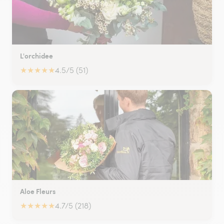
L'orchidee
★
★
★
★
★
4.5/5 (51)
Aloe Fleurs
★
★
★
★
★
4.7/5 (218)