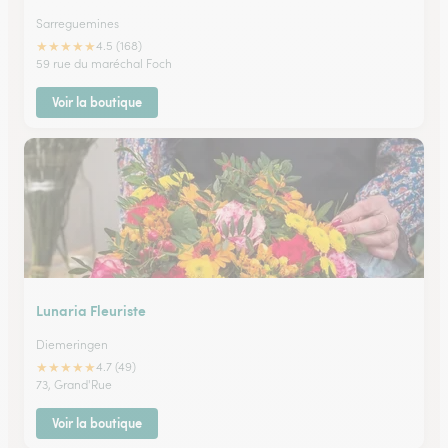
Sarreguemines
★
★
★
★
★
4.5 (168)
59 rue du maréchal Foch
Voir la boutique
Lunaria Fleuriste
Diemeringen
★
★
★
★
★
4.7 (49)
73, Grand'Rue
Voir la boutique