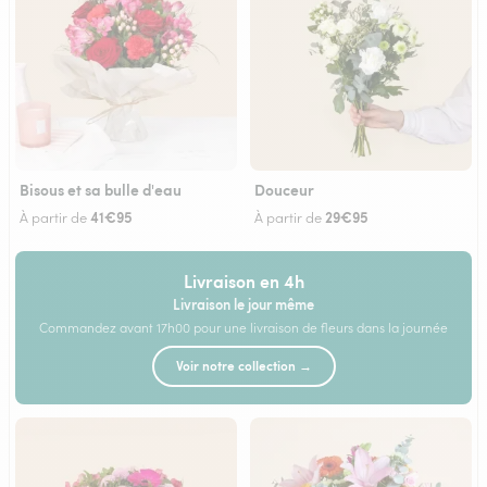
Bisous et sa bulle d'eau
Douceur
41€95
29€95
À partir de
À partir de
Livraison en 4h
Livraison le jour même
Commandez avant 17h00 pour une livraison de fleurs dans la journée
Voir notre collection →