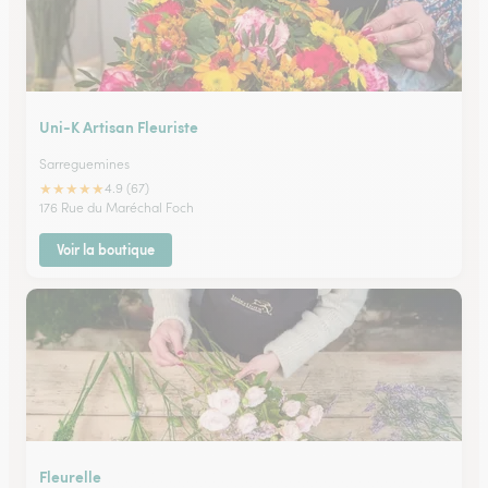
Uni-K Artisan Fleuriste
Sarreguemines
★
★
★
★
★
4.9 (67)
176 Rue du Maréchal Foch
Voir la boutique
Fleurelle