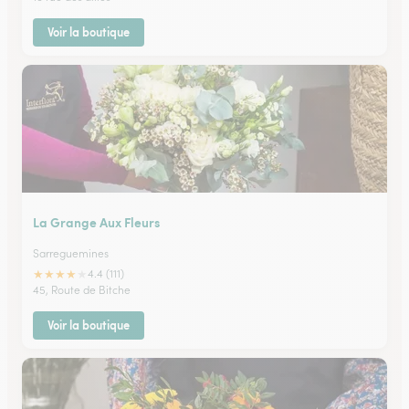
Voir la boutique
La Grange Aux Fleurs
Sarreguemines
★
★
★
★
★
4.4 (111)
45, Route de Bitche
Voir la boutique