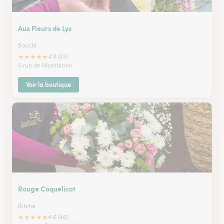
Aux Fleurs de Lys
Soucht
★
★
★
★
★
4.8 (43)
5 rue de Montbronn
Voir la boutique
Rouge Coquelicot
Bitche
★
★
★
★
★
4.6 (46)