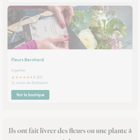
Fleurs Bernhard
Ingwiller
★
★
★
★
★
4.8 (82)
13, route de Rothbach
Voir la boutique
Ils ont fait livrer des fleurs ou une plante à