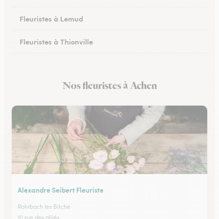
Fleuristes à Lemud
Fleuristes à Thionville
Fleuristes à Hayange
Nos fleuristes à Achen
Fleuristes à Peltre
Alexandre Seibert Fleuriste
Rohrbach les Bitche
10 rue des alliés