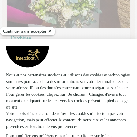
L’orchidee
Stiring Wendel
★
★
★
★
★
4.5 (51)
76, rue Nationale
Voir la boutique
Aloe Fleurs