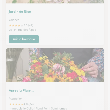
Jardin de Nice
Valence
★
★
★
★
★
3.8 (42)
25-34, rue des Alpes
Voir la boutique
Apres la Pluie …
Montelier
★
★
★
★
★
4.6 (34)
Immeuble le Colibri Rond Point Saint James