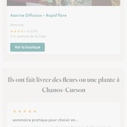
Asarine Diffusion – Rapid’flore
Annonay
★
★
★
★
★
4.3 (41)
3-5, avenue de la Gare
Voir la boutique
Ils ont fait livrer des fleurs ou une plante à
Chanos-Curson
★
★
★
★
★
sommaire pratique pour choisir en…