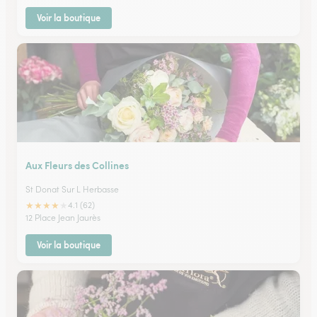
Voir la boutique
Aux Fleurs des Collines
St Donat Sur L Herbasse
★
★
★
★
★
4.1 (62)
12 Place Jean Jaurès
Voir la boutique