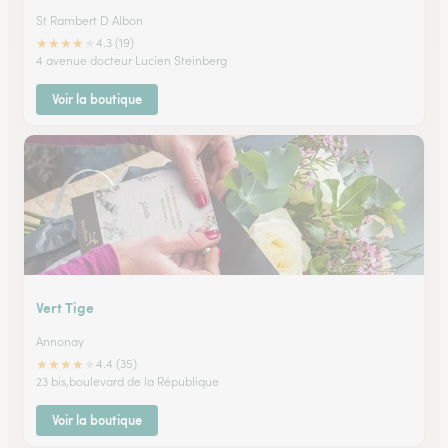
St Rambert D Albon
★
★
★
★
★
4.3 (19)
4 avenue docteur Lucien Steinberg
Voir la boutique
Vert Tige
Annonay
★
★
★
★
★
4.4 (35)
23 bis,boulevard de la République
Voir la boutique