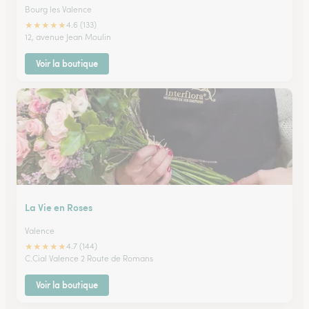
Bourg les Valence
★
★
★
★
★
4.6 (133)
12, avenue Jean Moulin
Voir la boutique
La Vie en Roses
Valence
★
★
★
★
★
4.7 (144)
C.Cial Valence 2 Route de Romans
Voir la boutique