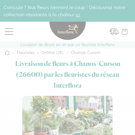
Aller au contenu
Canicule ? Nos fleurs tiennent le coup ! Découvrez notre
collection résistante à la chaleur
ici
Livraison de fleurs en 4h par un fleuriste Interflora
›
Fleuristes
›
Drôme (26)
›
Chanos-Curson
Accueil
Livraison de fleurs à Chanos-Curson
(26600) par les fleuristes du réseau
Interflora