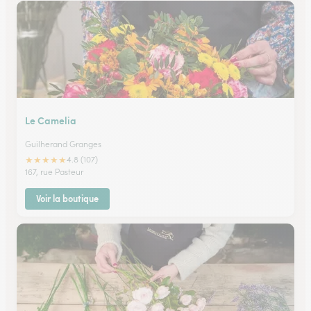
Le Camelia
Guilherand Granges
★
★
★
★
★
4.8 (107)
167, rue Pasteur
Voir la boutique