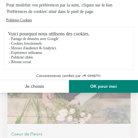
Atelier Floral
Anneyron
★
★
★
★
★
4.9 (56)
18, rue Gambetta
Voir la boutique
Coeur de Fleurs