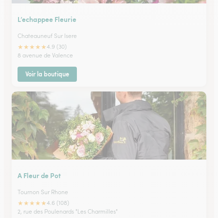
L’echappee Fleurie
Chateauneuf Sur Isere
★
★
★
★
★
4.9 (30)
8 avenue de Valence
Voir la boutique
A Fleur de Pot
Tournon Sur Rhone
★
★
★
★
★
4.6 (108)
2, rue des Poulenards "Les Charmilles"