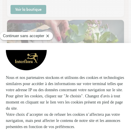
Voir la boutique
Violette
Portes les Valence
★
★
★
★
★
3.5 (58)
88, rue Jean Jaurès
Voir la boutique