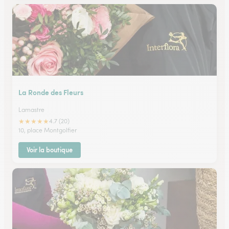
La Ronde des Fleurs
Lamastre
★
★
★
★
★
4.7 (20)
10, place Montgolfier
Voir la boutique