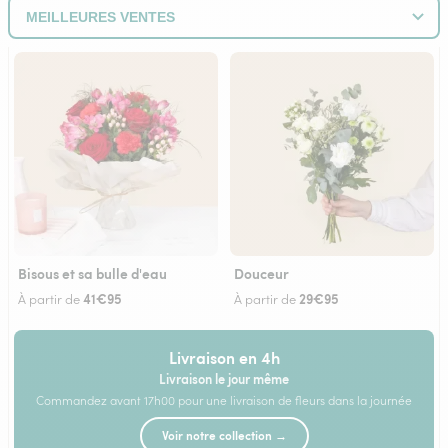
Bisous et sa bulle d'eau
Douceur
41€95
29€95
À partir de
À partir de
Livraison en 4h
Livraison le jour même
Commandez avant 17h00 pour une livraison de fleurs dans la journée
Voir notre collection →