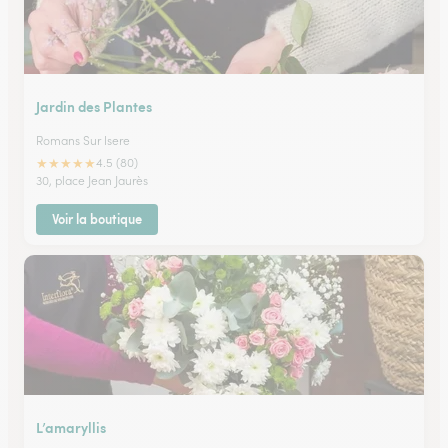
Jardin des Plantes
Romans Sur Isere
★
★
★
★
★
4.5 (80)
30, place Jean Jaurès
Voir la boutique
L’amaryllis