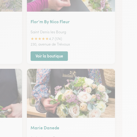
Flor’m By Nico Fleur
Saint Denis les Bourg
★
★
★
★
★
4.7 (174)
230, avenue de Trévoux
Voir la boutique
Marie Danede