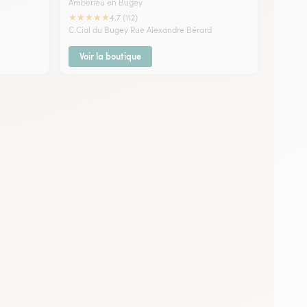
Amberieu en Bugey
★
★
★
★
★
4.7 (112)
C.Cial du Bugey Rue Alexandre Bérard
Voir la boutique