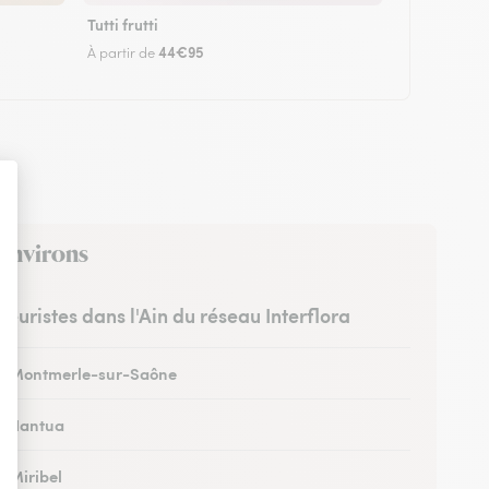
Tutti frutti
44€95
À partir de
 environs
fleuristes dans l'Ain du réseau Interflora
 à Montmerle-sur-Saône
 à Nantua
à Miribel