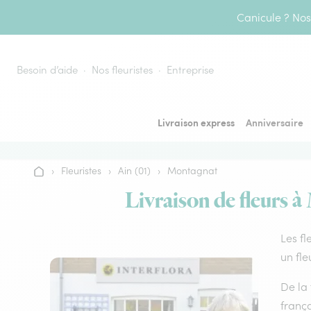
Aller au contenu
Canicule ? Nos 
Besoin d’aide
Nos fleuristes
Entreprise
Livraison express
Anniversaire
›
Fleuristes
›
Ain (01)
›
Montagnat
Accueil
Livraison de fleurs à
Les fl
un fle
De la 
frança