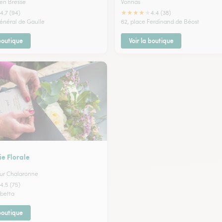
en Bresse
Vonnas
★
★
★
★
★
4.7 (94)
4.4 (38)
énéral de Gaulle
62, place Ferdinand de Béost
 boutique
Voir la boutique
e Florale
Sur Chalaronne
4.5 (75)
betta
 boutique