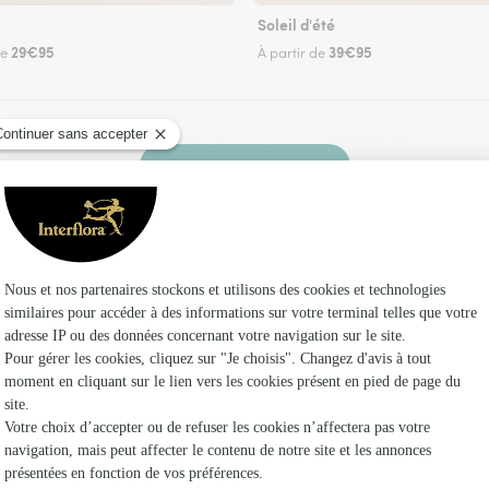
Soleil d'été
29€95
39€95
de
À partir de
Faire livrer des fleurs
un fleuriste Interflora à Montagnat et dans ses
Les 
Fleuristes
Fleuristes
Fleuristes 