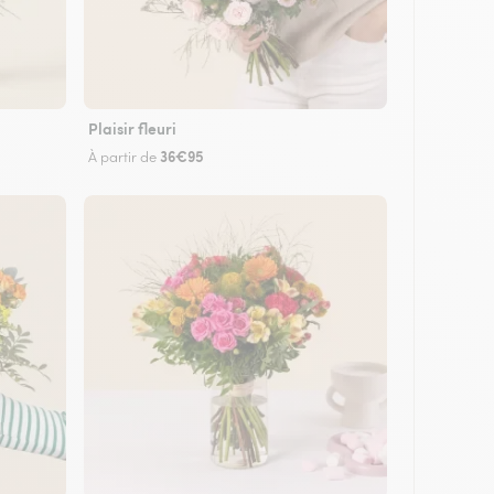
Plaisir fleuri
36€95
À partir de