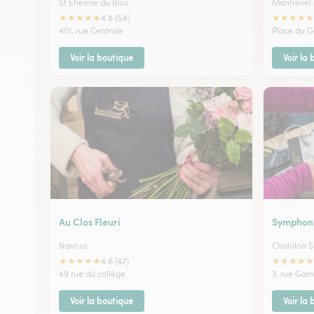
St Etienne du Bois
Montrevel 
★
★
★
★
★
★
★
★
★
★
4.8 (54)
401, rue Centrale
Place du G
Voir la boutique
Voir la
Au Clos Fleuri
Symphoni
Nantua
Chatillon 
★
★
★
★
★
★
★
★
★
★
4.6 (47)
49 rue du collège
3, rue Gam
Voir la boutique
Voir la