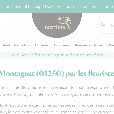
fleurs tiennent le coup ! Découvrez notre collection résistante
Recher
Deuil
Petits Prix
Cadeaux
Occasions
Bouquets
Roses
Pla
Livraison de fleurs en 4h par un fleuriste Interflora
 Montagnat (01250) par les fleuriste
euristes Interflora assurent la livraison de fleurs à Montagnat.
uriste à Montagnat. Interflora Ain vous guide vers le meilleur 
forêt équatoriale guyanaise aux espèces rares des massifs alp
ise, le patrimoine végétal de la France se veut d’une grande 