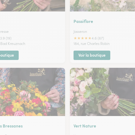
Passiflore
resse
Jasseron
★
★
★
★
★
3.9 (19)
4.6 (67)
 Bad Kreuznach
184, rue Charles Robin
 boutique
Voir la boutique
rs Bressanes
Vert Nature