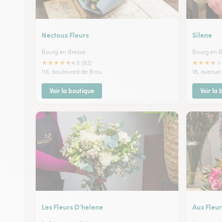
Nectoux Fleurs
Silene
Bourg en Bresse
Bourg en B
★
★
★
★
★
★
★
★
★
★
4.6 (83)
116, boulevard de Brou
18, avenue
Voir la boutique
Voir la
Les Fleurs D’helene
Aux Fleu