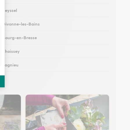
à Seyssel
 à Divonne-les-Bains
 à Bourg-en-Bresse
à Thoissey
 à Lagnieu
 à Vonnas
 à Oyonnax