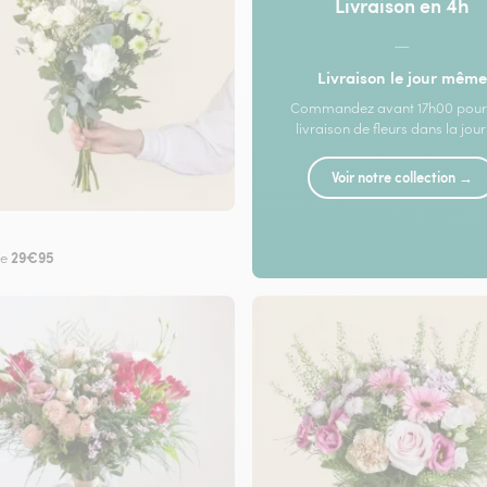
Livraison en 4h
—
Livraison le jour même
Commandez avant 17h00 pour
livraison de fleurs dans la jou
Voir notre collection →
29€95
de