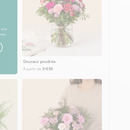
 une
rnée
Douceur poudrée
31€95
À partir de