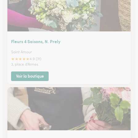
Fleurs 4 Saisons, N. Prely
Saint Amour
★
★
★
★
★
4.9 (31)
3, place d'Armes
Voir la boutique