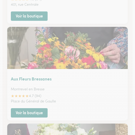
401, rue Centrale
Voir la boutique
Aux Fleurs Bressanes
Montrevel en Bresse
★
★
★
★
★
4.7 (94)
Place du Général de Gaulle
Voir la boutique