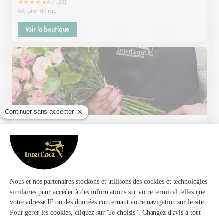
★
★
★
★
★
4.7 (23)
48, grande rue
Voir la boutique
Vert Nature
Vonnas
★
★
★
★
★
4.4 (38)
62, place Ferdinand de Béost
Voir la boutique