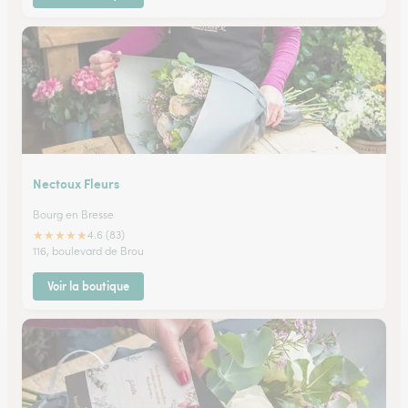
Nectoux Fleurs
Bourg en Bresse
★
★
★
★
★
4.6 (83)
116, boulevard de Brou
Voir la boutique