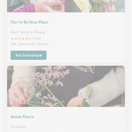
Flor’m By Nico Fleur
Saint Denis les Bourg
★
★
★
★
★
4.7 (174)
230, avenue de Trévoux
Voir la boutique
Annie Fleurs
Cousance