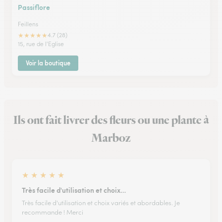
Passiflore
Feillens
★
★
★
★
★
4.7 (28)
15, rue de l'Eglise
Voir la boutique
Ils ont fait livrer des fleurs ou une plante à
Marboz
★
★
★
★
★
Très facile d'utilisation et choix…
Très facile d'utilisation et choix variés et abordables. Je
recommande ! Merci