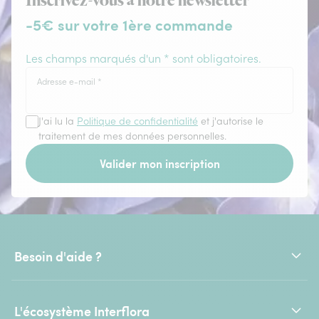
Inscrivez-vous à notre newsletter
-5€ sur votre 1ère commande
Les champs marqués d'un * sont obligatoires.
Adresse e-mail
*
J'ai lu la
Politique de confidentialité
et j'autorise le
traitement de mes données personnelles.
Valider mon inscription
Besoin d'aide ?
L'écosystème Interflora