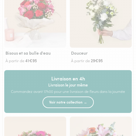
Bisous et sa bulle d'eau
Douceur
41€95
29€95
À partir de
À partir de
Livraison en 4h
Livraison le jour même
Commandez avant 17h00 pour une livraison de fleurs dans la journée
Voir notre collection →