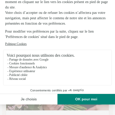
Passiflore
Pont de Vaux
★
★
★
★
★
4.7 (35)
90, rue Maréchal de Lattre de Tassigny
Voir la boutique