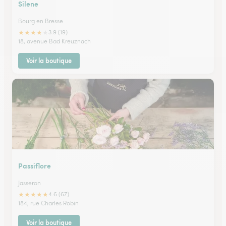
Silene
Bourg en Bresse
★
★
★
★
★
3.9 (19)
18, avenue Bad Kreuznach
Voir la boutique
Passiflore
Jasseron
★
★
★
★
★
4.6 (67)
184, rue Charles Robin
Voir la boutique