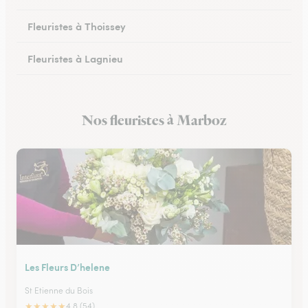
Fleuristes à Thoissey
Fleuristes à Lagnieu
Fleuristes à Vonnas
Nos fleuristes à Marboz
Fleuristes à Oyonnax
Les Fleurs D’helene
St Etienne du Bois
★
★
★
★
★
4.8 (54)