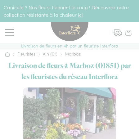
Aller au contenu
Canicule ? Nos fleurs tiennent le coup ! Découvrez notre
collection résistante à la chaleur
ici
Livraison de fleurs en 4h par un fleuriste Interflora
›
Fleuristes
›
Ain (01)
›
Marboz
Accueil
Livraison de fleurs à Marboz (01851) par
les fleuristes du réseau Interflora