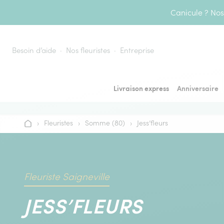
Aller au contenu
Canicule ? Nos 
Besoin d’aide
Nos fleuristes
Entreprise
Livraison express
Anniversaire
›
Fleuristes
›
Somme (80)
›
Jess’fleurs
Accueil
Fleuriste Saigneville
JESS’FLEURS