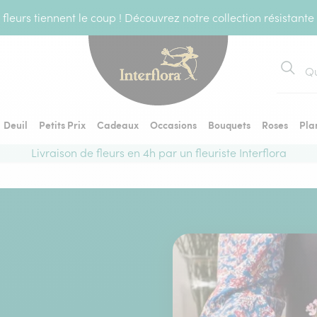
fleurs tiennent le coup ! Découvrez notre collection résistante
Recher
Deuil
Petits Prix
Cadeaux
Occasions
Bouquets
Roses
Pla
Livraison de fleurs en 4h par un fleuriste Interflora