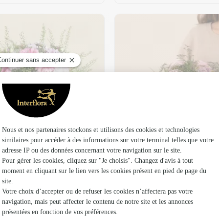
t son vase offert
Plaisir fleuri
36,95 €