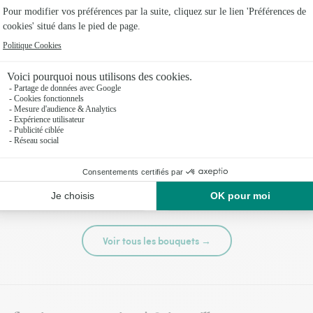
té
Tutti frutti
44,95 €
Voir tous les bouquets →