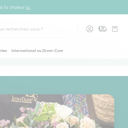
 à la chaleur
ici
cher
ntes
International ou Drom-Com