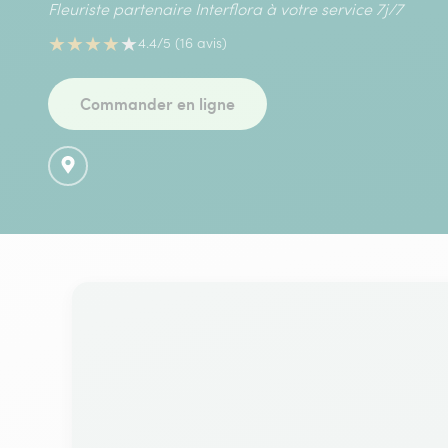
Fleuriste partenaire Interflora à votre service 7j/7
★
★
★
★
★
4.4/5 (16 avis)
Commander en ligne