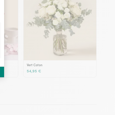
Vert Coton
54,95 €