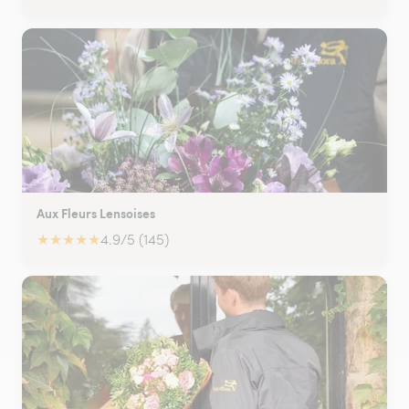
Aux Fleurs Lensoises
★
★
★
★
★
4.9/5 (145)