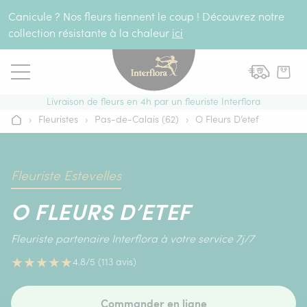
Aller au contenu
Canicule ? Nos fleurs tiennent le coup ! Découvrez notre
collection résistante à la chaleur
ici
Livraison de fleurs en 4h par un fleuriste Interflora
›
Fleuristes
›
Pas-de-Calais (62)
›
O Fleurs D’etef
Accueil
Fleuriste Estevelles
O FLEURS D’ETEF
Fleuriste partenaire Interflora à votre service 7j/7
★
★
★
★
★
4.8/5 (113 avis)
Commander en ligne