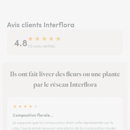
Avis clients Interflora
★
★
★
★
★
4.8
113 avis vérifiés
Ils ont fait livrer des fleurs ou une plante
par le réseau Interflora
★
★
★
★
★
Composition florale…
Je suppose que la composition était celle représentée sur le
site, j'aurai aimé recevoir une photo de la composition livrée.