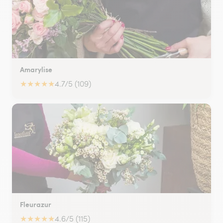
Amarylise
★
★
★
★
★
4.7/5 (109)
Fleurazur
★
★
★
★
★
4.6/5 (115)