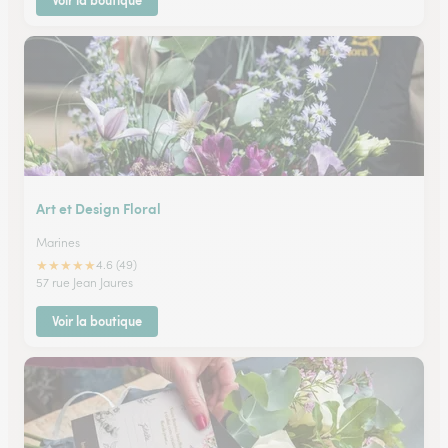
Voir la boutique
Art et Design Floral
Marines
★
★
★
★
★
4.6 (49)
57 rue Jean Jaures
Voir la boutique