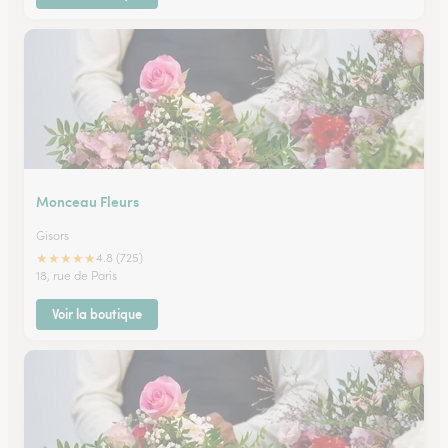
Monceau Fleurs
Gisors
★
★
★
★
★
4.8 (725)
18, rue de Paris
Voir la boutique