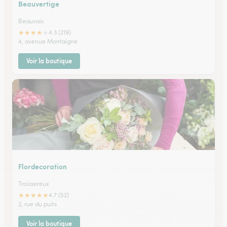
Beauvertige
Beauvais
★
★
★
★
★
4.3 (219)
4, avenue Montaigne
Voir la boutique
Flordecoration
Troissereux
★
★
★
★
★
4.7 (52)
2, rue du puits
Voir la boutique