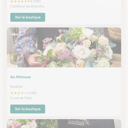
★
★
★
★
★
4.5 (108)
Carrefour du Branchu
Voir la boutique
Au Mimosa
Noailles
★
★
★
★
★
4 (69)
2, rue de Paris
Voir la boutique