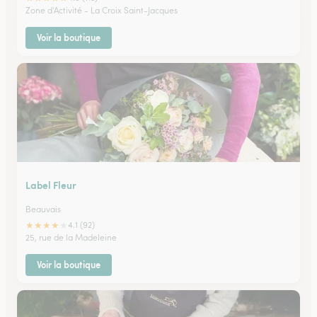
Zone d'Activité - La Croix Saint-Jacques
Voir la boutique
Label Fleur
Beauvais
★
★
★
★
★
4.1 (92)
25, rue de la Madeleine
Voir la boutique