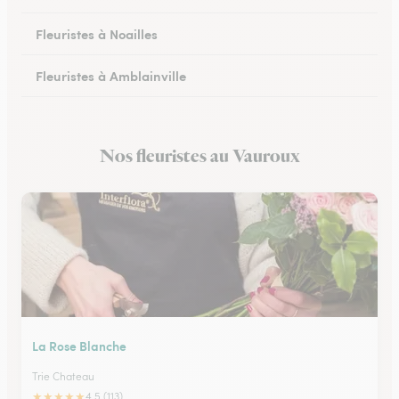
Fleuristes à Noailles
Fleuristes à Amblainville
Fleuristes à Lamorlaye
Nos fleuristes au Vauroux
Fleuristes à Lierville
La Rose Blanche
Trie Chateau
★
★
★
★
★
4.5 (113)