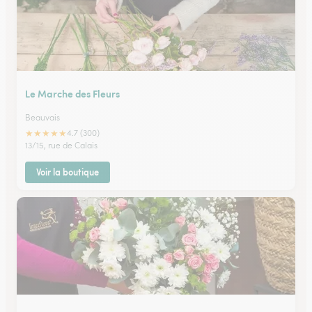
Le Marche des Fleurs
Beauvais
★
★
★
★
★
4.7 (300)
13/15, rue de Calais
Voir la boutique