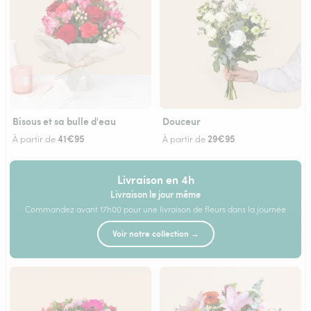
Bisous et sa bulle d'eau
Douceur
41€95
29€95
À partir de
À partir de
Livraison en 4h
Livraison le jour même
Commandez avant 17h00 pour une livraison de fleurs dans la journée
Voir notre collection →