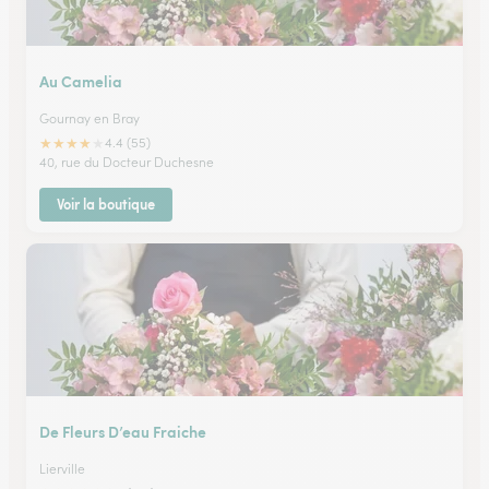
Au Camelia
Gournay en Bray
★
★
★
★
★
4.4 (55)
40, rue du Docteur Duchesne
Voir la boutique
De Fleurs D’eau Fraiche
Lierville