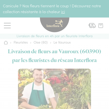
Aller au contenu
Canicule ? Nos fleurs tiennent le coup ! Découvrez notre
collection résistante à la chaleur
ici
Livraison de fleurs en 4h par un fleuriste Interflora
›
Fleuristes
›
Oise (60)
›
Le Vauroux
Accueil
Livraison de fleurs au Vauroux (60390)
par les fleuristes du réseau Interflora