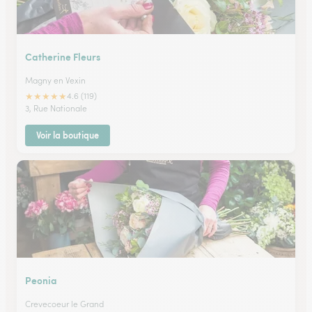
Catherine Fleurs
Magny en Vexin
★
★
★
★
★
4.6 (119)
3, Rue Nationale
Voir la boutique
Peonia
Crevecoeur le Grand