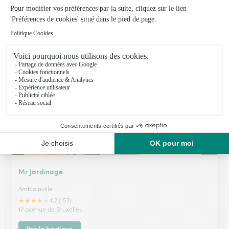
Art Fleurs
Etrepagny
★
★
★
★
★
4.1 (129)
39, rue Georges Clémenceau
Voir la boutique
Mr Jardinage
Amblainville
★
★
★
★
★
4.2 (153)
17 avenue de Bruxelles