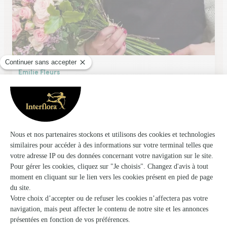
Emilie Fleurs
Sainte Genevieve
★
★
★
★
★
4.8 (45)
C.Cial Super U Route Nationale
Voir la boutique