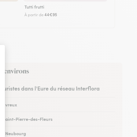
Tutti frutti
44€95
À partir de
es environs
leuristes dans l'Eure du réseau Interflora
 à Évreux
 à Saint-Pierre-des-Fleurs
 au Neubourg