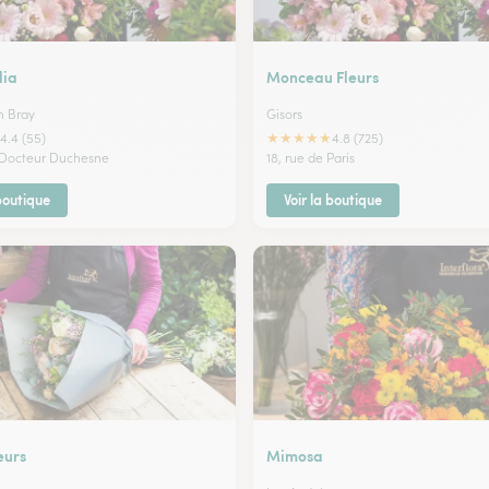
lia
Monceau Fleurs
n Bray
Gisors
★
★
★
★
★
4.4 (55)
4.8 (725)
 Docteur Duchesne
18, rue de Paris
 boutique
Voir la boutique
eurs
Mimosa