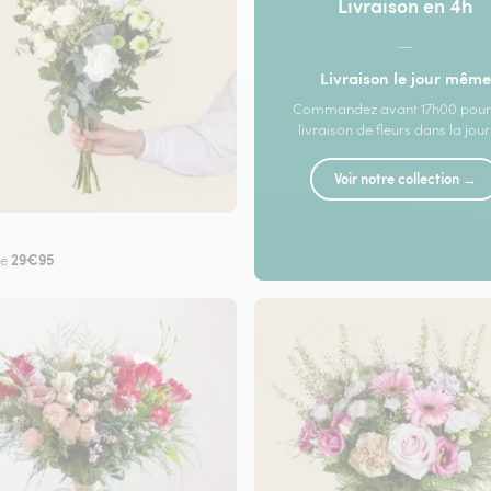
Livraison en 4h
—
Livraison le jour même
Commandez avant 17h00 pour
livraison de fleurs dans la jou
Voir notre collection →
29€95
de