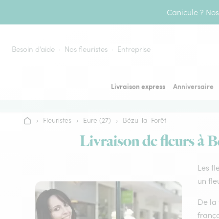
Aller au contenu
Canicule ? Nos 
Besoin d’aide
Nos fleuristes
Entreprise
Livraison express
Anniversaire
›
Fleuristes
›
Eure (27)
›
Bézu-la-Forêt
Accueil
Livraison de fleurs à B
Les fl
un fle
De la 
frança