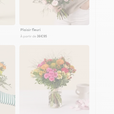
Plaisir fleuri
36€95
À partir de