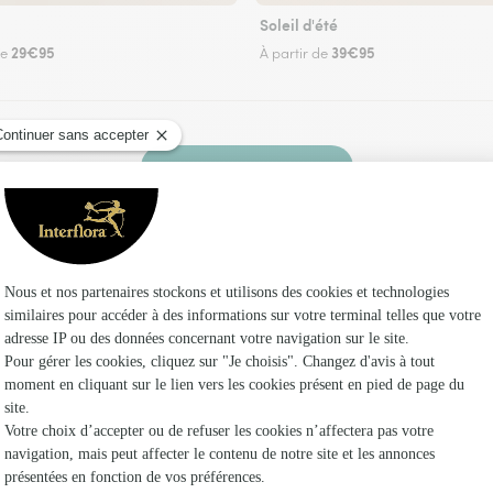
Soleil d'été
29€95
39€95
de
À partir de
Faire livrer des fleurs
 fleuriste Interflora à Bézu-la-Forêt et dans s
Les f
Fleuristes
Fleuristes
Fleuristes