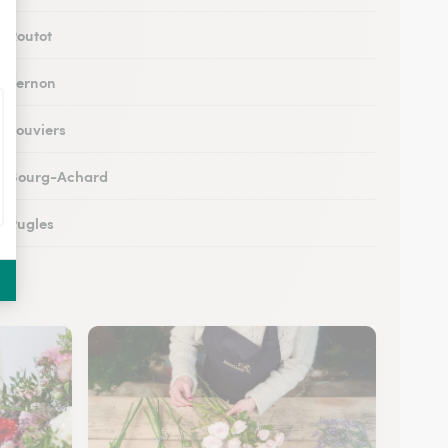
à Routot
 à Vernon
à Louviers
 à Bourg-Achard
à Rugles
à Breteuil
 à Brionne