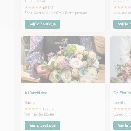
Trie Chateau
Vascoeuil
★
★
★
★
★
★
★
★
★
★
4.5 (113)
Zone d'Activité - La Croix Saint-Jacques
20 A, rue d
Voir la boutique
Voir la
A L’orchidee
De Fleurs
Buchy
Lierville
★
★
★
★
★
★
★
★
★
★
3.7 (137)
189, rue des Ecoles
Carrefour 
Voir la boutique
Voir la