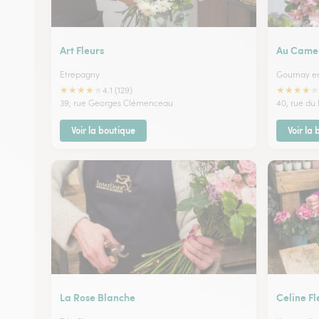
Art Fleurs
Au Came
Etrepagny
Gournay e
★
★
★
★
★
★
★
★
★
★
4.1 (129)
39, rue Georges Clémenceau
40, rue du
Voir la boutique
Voir la
La Rose Blanche
Celine Fl