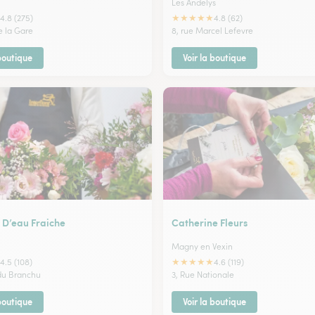
Les Andelys
★
★
★
★
★
4.8 (275)
4.8 (62)
e la Gare
8, rue Marcel Lefevre
 boutique
Voir la boutique
 D’eau Fraiche
Catherine Fleurs
Magny en Vexin
★
★
★
★
★
4.5 (108)
4.6 (119)
du Branchu
3, Rue Nationale
 boutique
Voir la boutique