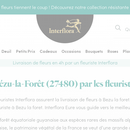
fleurs tiennent le coup ! Découvrez notre collection résistante
Recher
Deuil
Petits Prix
Cadeaux
Occasions
Bouquets
Roses
Pla
Livraison de fleurs en 4h par un fleuriste Interflora
ézu-la-Forêt (27480) par les fleuris
euristes Interflora assurent la livraison de fleurs à Bezu la fore
uriste à Bezu la foret. Interflora Eure vous guide vers le meill
forêt équatoriale guyanaise aux espèces rares des massifs alp
ise, le patrimoine végétal de la France se veut d’une grande 