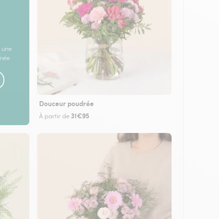
 une
rnée
Douceur poudrée
31€95
À partir de