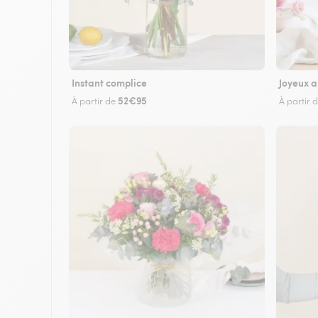
Instant complice
Joyeux a
52€95
À partir de
À partir 