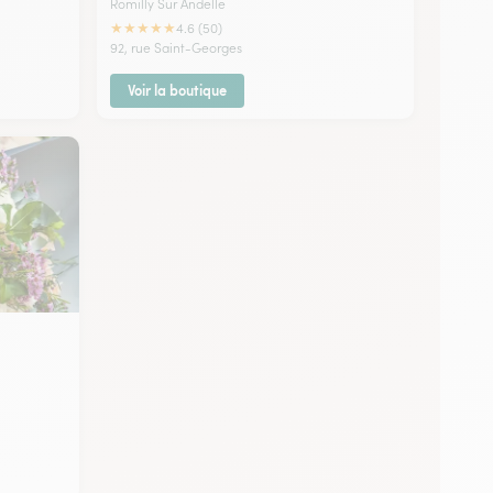
Romilly Sur Andelle
★
★
★
★
★
4.6 (50)
92, rue Saint-Georges
Voir la boutique