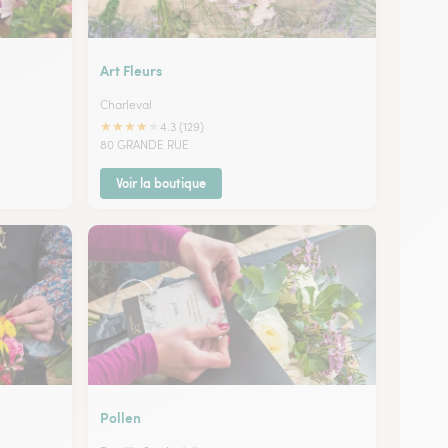
Art Fleurs
Charleval
★
★
★
★
★
4.3 (129)
80 GRANDE RUE
Voir la boutique
Pollen