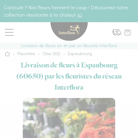
Aller au contenu
Canicule ? Nos fleurs tiennent le coup ! Découvrez notre
collection résistante à la chaleur
ici
Livraison de fleurs en 4h par un fleuriste Interflora
›
Fleuristes
›
Oise (60)
›
Espaubourg
Accueil
Livraison de fleurs à Espaubourg
(60650) par les fleuristes du réseau
Interflora