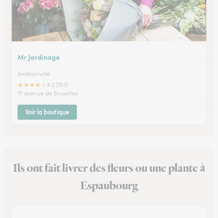
Mr Jardinage
Amblainville
★
★
★
★
★
4.2 (153)
17 avenue de Bruxelles
Voir la boutique
Ils ont fait livrer des fleurs ou une plante à
Espaubourg