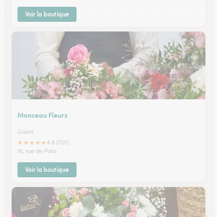
Voir la boutique
Monceau Fleurs
Gisors
★
★
★
★
★
4.8 (725)
18, rue de Paris
Voir la boutique