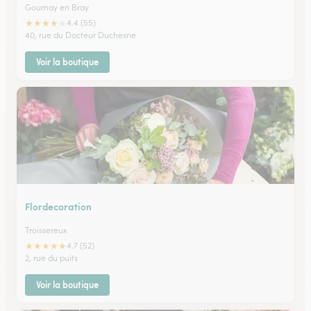
Gournay en Bray
★
★
★
★
★
4.4 (55)
40, rue du Docteur Duchesne
Voir la boutique
Flordecoration
Troissereux
★
★
★
★
★
4.7 (52)
2, rue du puits
Voir la boutique