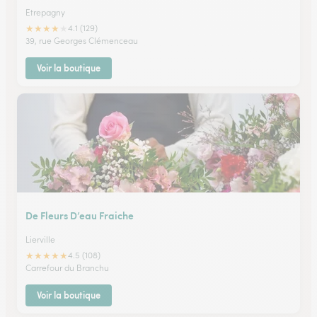
Etrepagny
★
★
★
★
★
4.1 (129)
39, rue Georges Clémenceau
Voir la boutique
De Fleurs D’eau Fraiche
Lierville
★
★
★
★
★
4.5 (108)
Carrefour du Branchu
Voir la boutique