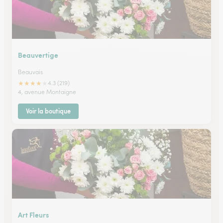
Beauvertige
Beauvais
★
★
★
★
★
4.3 (219)
4, avenue Montaigne
Voir la boutique
Art Fleurs