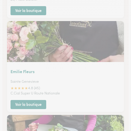
Voir la boutique
Emilie Fleurs
Sainte Genevieve
★
★
★
★
★
4.8 (45)
C.Cial Super U Route Nationale
Voir la boutique