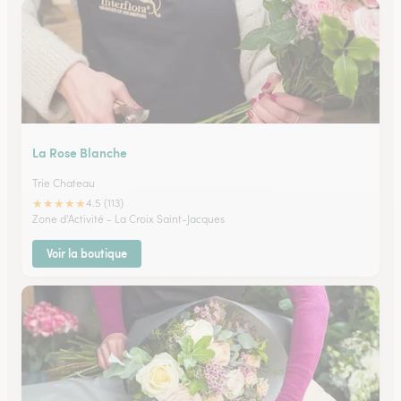
La Rose Blanche
Trie Chateau
★
★
★
★
★
4.5 (113)
Zone d'Activité - La Croix Saint-Jacques
Voir la boutique