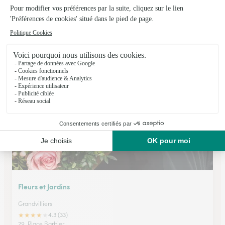
Au Mimosa
Noailles
★
★
★
★
★
4 (69)
2, rue de Paris
Voir la boutique
Fleurs et Jardins
Grandvilliers
★
★
★
★
★
4.3 (33)
29, Place Barbier