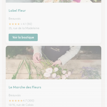
Label Fleur
Beauvais
★
★
★
★
★
4.1 (92)
25, rue de la Madeleine
Voir la boutique
Le Marche des Fleurs
Beauvais
★
★
★
★
★
4.7 (300)
13/15, rue de Calais