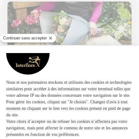
Peonia
Crevecoeur le Grand
★
★
★
★
★
4.8 (97)
2 rue de Grandvilliers
Voir la boutique