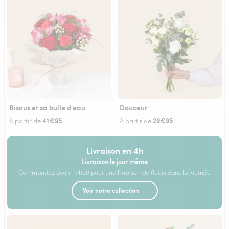
Bisous et sa bulle d'eau
Douceur
41€95
29€95
À partir de
À partir de
Livraison en 4h
Livraison le jour même
Commandez avant 17h00 pour une livraison de fleurs dans la journée
Voir notre collection →