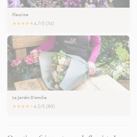
Fleurine
★
★
★
★
★
4.7/5 (74)
Le Jardin D'emilie
★
★
★
★
★
4.2/5 (89)