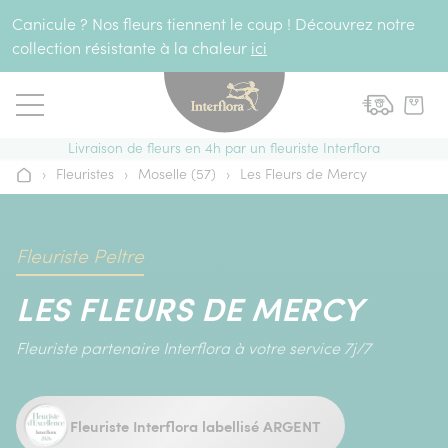
Aller au contenu
Canicule ? Nos fleurs tiennent le coup ! Découvrez notre
collection résistante à la chaleur
ici
Livraison de fleurs en 4h par un fleuriste Interflora
›
Fleuristes
›
Moselle (57)
›
Les Fleurs de Mercy
Accueil
Fleuriste Peltre
LES FLEURS DE MERCY
Fleuriste partenaire Interflora à votre service 7j/7
Fleuriste Interflora labellisé ARGENT