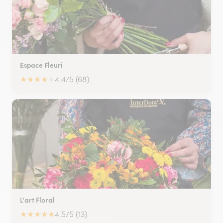
Espace Fleuri
★
★
★
★
★
4.4/5 (68)
L'art Floral
★
★
★
★
★
4.5/5 (13)