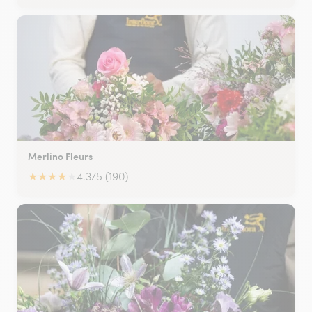
Merlino Fleurs
★
★
★
★
★
4.3/5 (190)