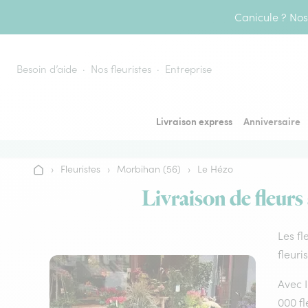
Aller au contenu
Canicule ? Nos 
Besoin d’aide
Nos fleuristes
Entreprise
Livraison express
Anniversaire
›
Fleuristes
›
Morbihan (56)
›
Le Hézo
Accueil
Livraison de fleurs
Les fl
fleuri
Avec I
000 fl