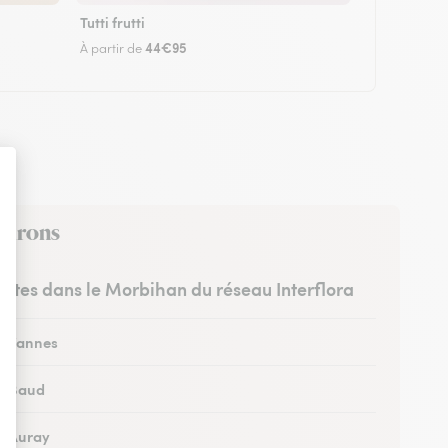
Tutti frutti
44€95
À partir de
nvirons
ristes dans le Morbihan du réseau Interflora
 à Vannes
 à Baud
 à Auray