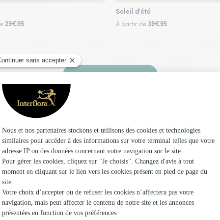
Soleil d'été
29€95
39€95
de
À partir de
Faire livrer des fleurs
z un fleuriste Interflora au Hézo et dans ses e
Les fleu
Fleuristes
Fleuristes
Fleuristes