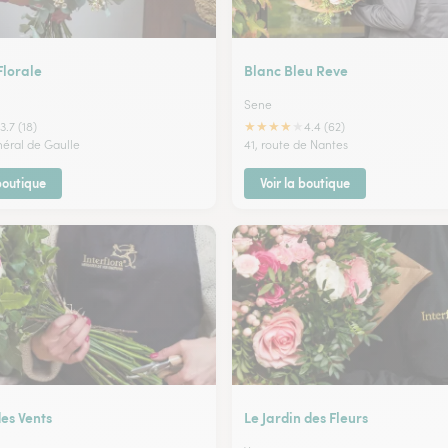
Florale
Blanc Bleu Reve
Sene
★
★
★
★
★
3.7 (18)
4.4 (62)
néral de Gaulle
41, route de Nantes
 boutique
Voir la boutique
es Vents
Le Jardin des Fleurs