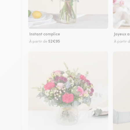
Instant complice
Joyeux a
52€95
À partir de
À partir 