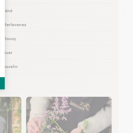
 à Séné
 à Merlevenez
 à Plouay
 à Guer
à Josselin
à Pluvigner
à Pontivy