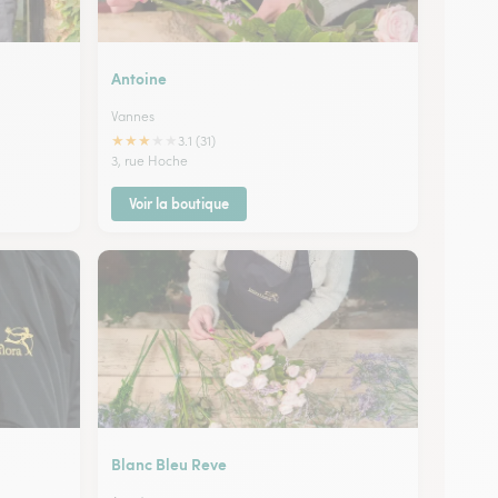
Antoine
Vannes
★
★
★
★
★
3.1 (31)
3, rue Hoche
Voir la boutique
Blanc Bleu Reve