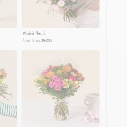
Plaisir fleuri
36€95
À partir de