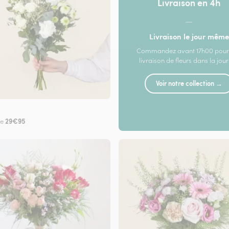
Livraison en 4h
—
Livraison le jour même
Commandez avant 17h00 pour
livraison de fleurs dans la jou
Voir notre collection →
29€95
de