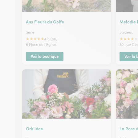
Aux Fleurs du Golfe
Melodie 
Sene
Sarzeau
★
★
★
★
★
★
★
★
★
★
4.8 (86)
6 Place de l'Eglise
30, rue Gé
Voir la boutique
Voir la
Ork’idee
La Rose d