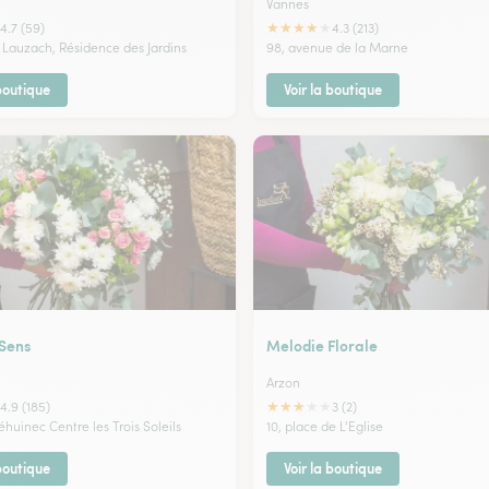
Vannes
★
★
★
★
★
4.7 (59)
4.3 (213)
 Lauzach, Résidence des Jardins
98, avenue de la Marne
 boutique
Voir la boutique
 Sens
Melodie Florale
Arzon
★
★
★
★
★
4.9 (185)
3 (2)
huinec Centre les Trois Soleils
10, place de L'Eglise
 boutique
Voir la boutique