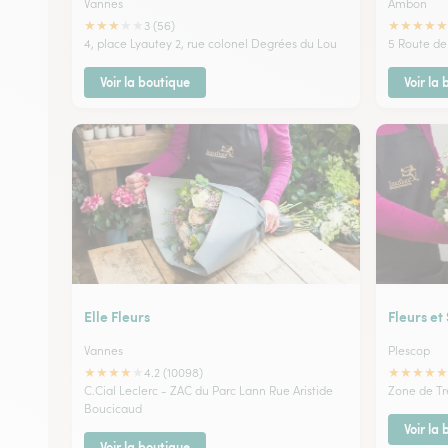
Vannes
Ambon
★
★
★
★
★
★
★
★
★
★
3 (56)
4, place Lyautey 2, rue colonel Degrées du Lou
5 Route de
Voir la boutique
Voir la
Elle Fleurs
Fleurs et
Vannes
Plescop
★
★
★
★
★
★
★
★
★
★
4.2 (10098)
C.Cial Leclerc - ZAC du Parc Lann Rue Aristide
Zone de Tré
Boucicaud
Voir la
Voir la boutique