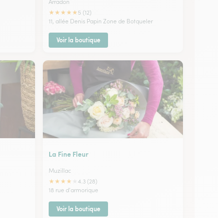
Arradon
★
★
★
★
★
5 (12)
11, allée Denis Papin Zone de Botqueler
Voir la boutique
La Fine Fleur
Muzillac
★
★
★
★
★
4.3 (28)
18 rue d'armorique
Voir la boutique