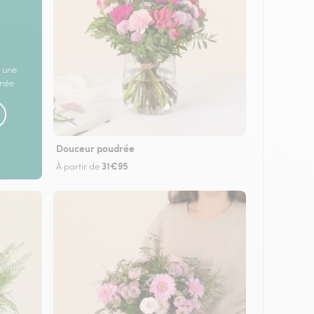
 une
rnée
Douceur poudrée
31€95
À partir de