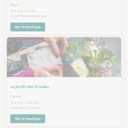
Baud
★
★
★
★
★
5 (5)
5, rue Marechal Leclerc
Voir la boutique
Le Jardin des Druides
Carnac
★
★
★
★
★
3.9 (42)
3, rue des Korrigans
Voir la boutique