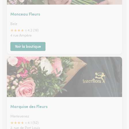
Monceau Fleurs
Belz
★
★
★
★
★
4.2 (19)
4 rue Ampère
Voir la boutique
Marquise des Fleurs
Merlevenez
★
★
★
★
★
4.1 (52)
2, rue de Port Louis