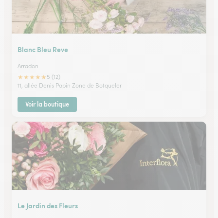
Blanc Bleu Reve
Arradon
★
★
★
★
★
5 (12)
11, allée Denis Papin Zone de Botqueler
Voir la boutique
Le Jardin des Fleurs