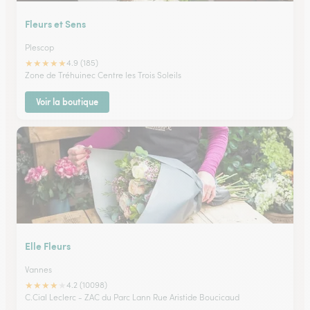
Fleurs et Sens
Plescop
★
★
★
★
★
4.9 (185)
Zone de Tréhuinec Centre les Trois Soleils
Voir la boutique
Elle Fleurs
Vannes
★
★
★
★
★
4.2 (10098)
C.Cial Leclerc - ZAC du Parc Lann Rue Aristide Boucicaud