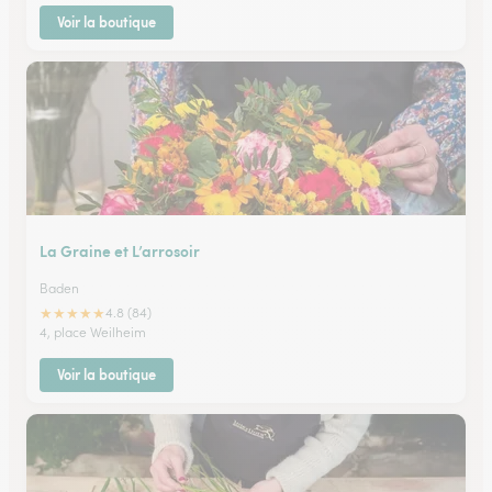
Voir la boutique
La Graine et L’arrosoir
Baden
★
★
★
★
★
4.8 (84)
4, place Weilheim
Voir la boutique