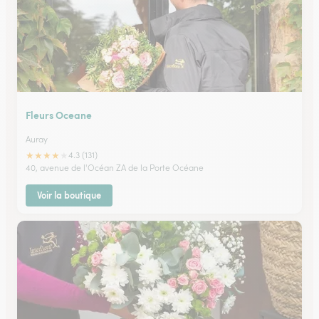
Fleurs Oceane
Auray
★
★
★
★
★
4.3 (131)
40, avenue de l'Océan ZA de la Porte Océane
Voir la boutique