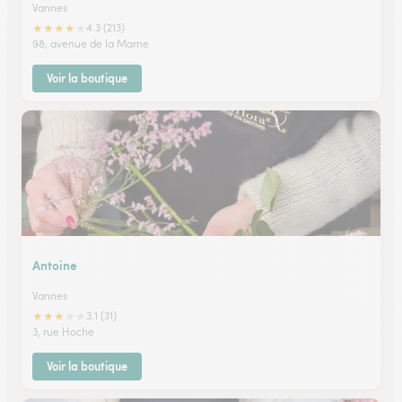
Vannes
★
★
★
★
★
4.3 (213)
98, avenue de la Marne
Voir la boutique
Antoine
Vannes
★
★
★
★
★
3.1 (31)
3, rue Hoche
Voir la boutique