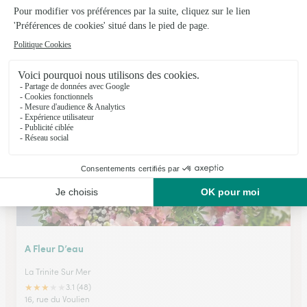
Blanc Bleu Reve
Sene
★
★
★
★
★
4.4 (62)
41, route de Nantes
Voir la boutique
A Fleur D’eau
La Trinite Sur Mer
★
★
★
★
★
3.1 (48)
16, rue du Voulien