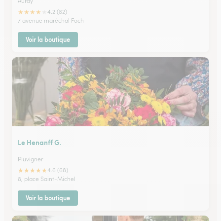
Auray
★
★
★
★
★
4.2 (82)
7 avenue maréchal Foch
Voir la boutique
Le Henanff G.
Pluvigner
★
★
★
★
★
4.6 (68)
8, place Saint-Michel
Voir la boutique