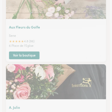
Aux Fleurs du Golfe
Sene
★
★
★
★
★
4.8 (86)
6 Place de l'Eglise
Voir la boutique
A. Julio