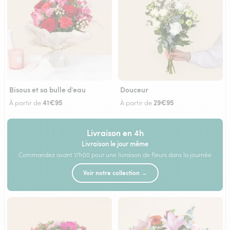
Bisous et sa bulle d'eau
Douceur
41€95
29€95
À partir de
À partir de
Livraison en 4h
Livraison le jour même
Commandez avant 17h00 pour une livraison de fleurs dans la journée
Voir notre collection →