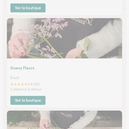
Voir la boutique
Guevy Fleurs
Baud
★
★
★
★
★
4.6 (26)
7, place Le Sciellour
Voir la boutique