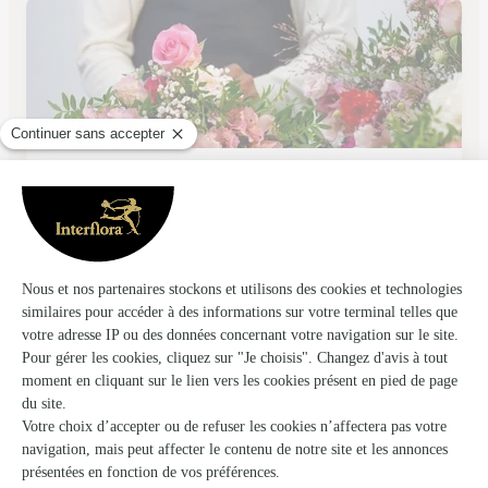
Ork’idee
Vannes
★
★
★
★
★
3 (56)
4, place Lyautey 2, rue colonel Degrées du Lou
Voir la boutique