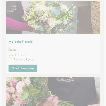
Melodie Florale
Arzon
★
★
★
★
★
3 (2)
10, place de L'Eglise
Voir la boutique