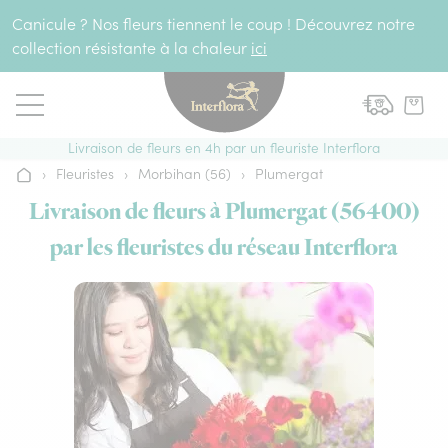
Aller au contenu
Canicule ? Nos fleurs tiennent le coup ! Découvrez notre
collection résistante à la chaleur
ici
Livraison de fleurs en 4h par un fleuriste Interflora
›
Fleuristes
›
Morbihan (56)
›
Plumergat
Accueil
Livraison de fleurs à Plumergat (56400)
par les fleuristes du réseau Interflora