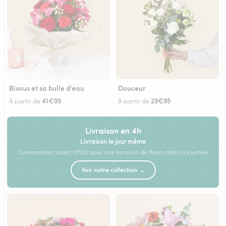
Bisous et sa bulle d'eau
Douceur
41€95
29€95
À partir de
À partir de
Livraison en 4h
Livraison le jour même
Commandez avant 17h00 pour une livraison de fleurs dans la journée
Voir notre collection →