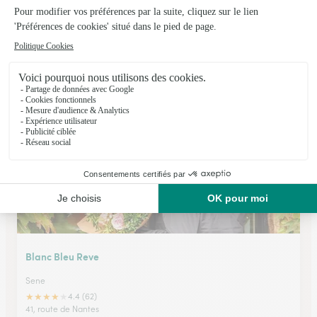
Au Fil des Fleurs
Ferel
★
★
★
★
★
4.5 (59)
1, rue Corollo
Voir la boutique
Blanc Bleu Reve
Sene
★
★
★
★
★
4.4 (62)
41, route de Nantes