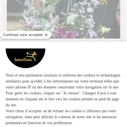
Myriam Fleurs
Ploermel
★
★
★
★
★
4.1 (111)
Sté FIRRO Place Sénéchal Perret
Voir la boutique