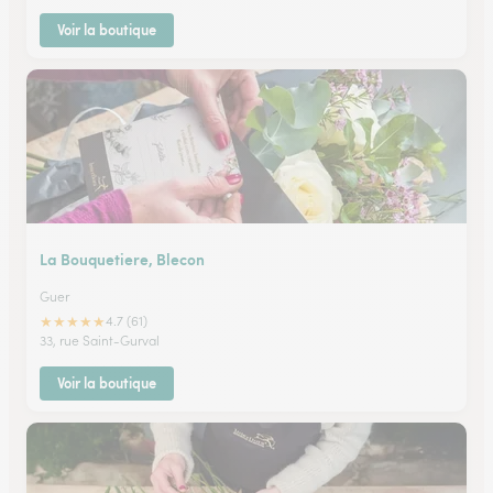
Voir la boutique
La Bouquetiere, Blecon
Guer
★
★
★
★
★
4.7 (61)
33, rue Saint-Gurval
Voir la boutique