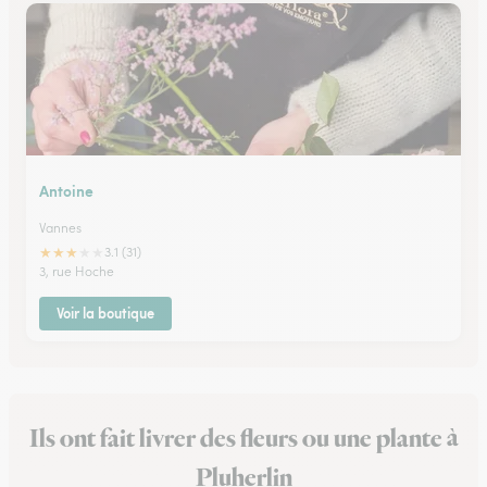
Antoine
Vannes
★
★
★
★
★
3.1 (31)
3, rue Hoche
Voir la boutique
Ils ont fait livrer des fleurs ou une plante à
Pluherlin