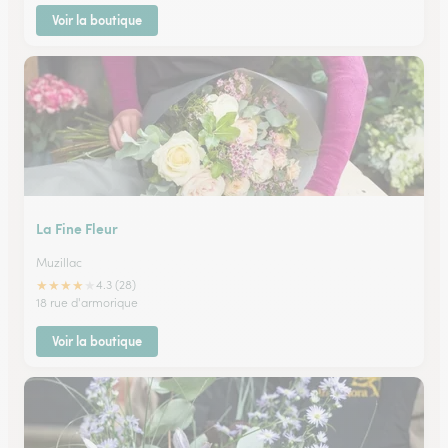
Voir la boutique
La Fine Fleur
Muzillac
★
★
★
★
★
4.3 (28)
18 rue d'armorique
Voir la boutique