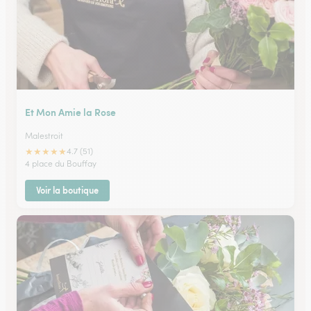
Et Mon Amie la Rose
Malestroit
★
★
★
★
★
4.7 (51)
4 place du Bouffay
Voir la boutique