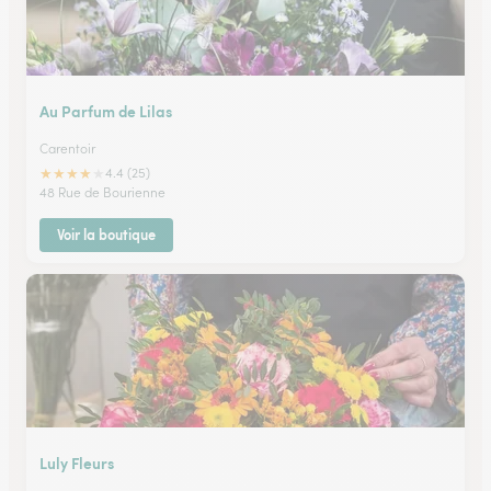
Au Parfum de Lilas
Carentoir
★
★
★
★
★
4.4 (25)
48 Rue de Bourienne
Voir la boutique
Luly Fleurs