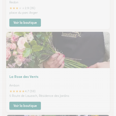
Redon
★
★
★
★
★
2.9 (35)
place du parc Anger
Voir la boutique
La Rose des Vents
Ambon
★
★
★
★
★
4.7 (59)
5 Route de Lauzach, Résidence des Jardins
Voir la boutique