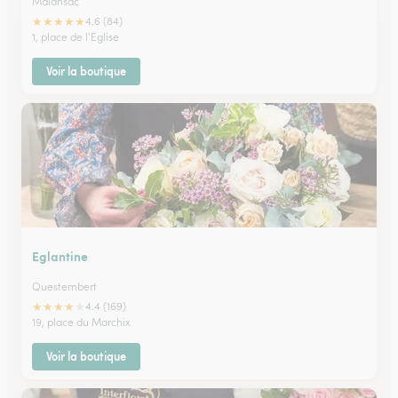
Malansac
★
★
★
★
★
4.6 (84)
1, place de l'Eglise
Voir la boutique
Eglantine
Questembert
★
★
★
★
★
4.4 (169)
19, place du Marchix
Voir la boutique