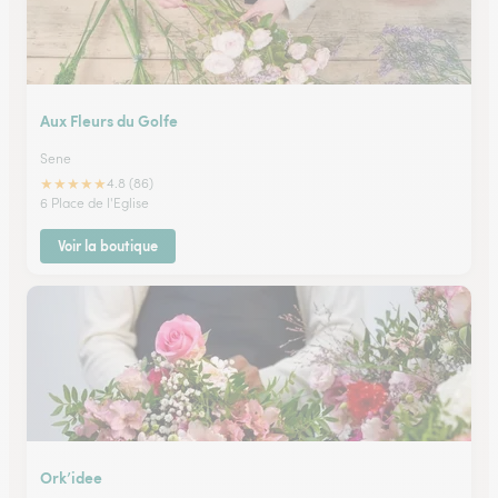
Aux Fleurs du Golfe
Sene
★
★
★
★
★
4.8 (86)
6 Place de l'Eglise
Voir la boutique
Ork’idee