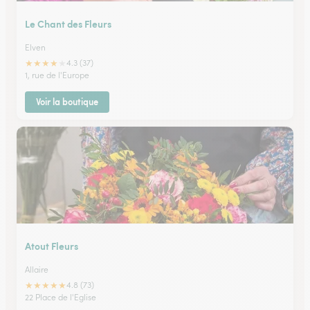
Le Chant des Fleurs
Elven
★
★
★
★
★
4.3 (37)
1, rue de l'Europe
Voir la boutique
Atout Fleurs
Allaire
★
★
★
★
★
4.8 (73)
22 Place de l'Eglise