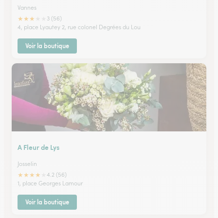
Vannes
★
★
★
★
★
3 (56)
4, place Lyautey 2, rue colonel Degrées du Lou
Voir la boutique
A Fleur de Lys
Josselin
★
★
★
★
★
4.2 (56)
1, place Georges Lamour
Voir la boutique