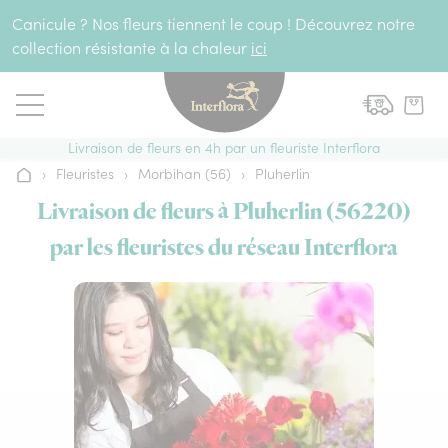
Aller au contenu
Canicule ? Nos fleurs tiennent le coup ! Découvrez notre
collection résistante à la chaleur
ici
Livraison de fleurs en 4h par un fleuriste Interflora
›
Fleuristes
›
Morbihan (56)
›
Pluherlin
Accueil
Livraison de fleurs à Pluherlin (56220)
par les fleuristes du réseau Interflora