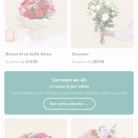
Bisous et sa bulle d'eau
Douceur
41€95
29€95
À partir de
À partir de
Livraison en 4h
Livraison le jour même
Commandez avant 17h00 pour une livraison de fleurs dans la journée
Voir notre collection →