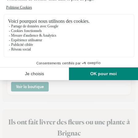
L’eclosion
Loudeac
★
★
★
★
★
4.8 (71)
C.Cial Super U ZAC de Kerd'Hervé
Voir la boutique
Ils ont fait livrer des fleurs ou une plante à
Brignac