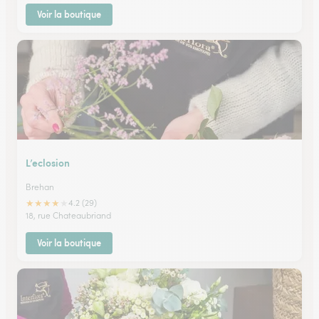
Voir la boutique
L’eclosion
Brehan
★
★
★
★
★
4.2 (29)
18, rue Chateaubriand
Voir la boutique