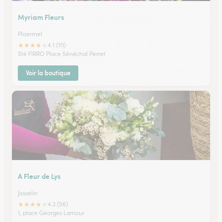
Myriam Fleurs
Ploermel
★
★
★
★
★
4.1 (111)
Sté FIRRO Place Sénéchal Perret
Voir la boutique
A Fleur de Lys
Josselin
★
★
★
★
★
4.2 (56)
1, place Georges Lamour