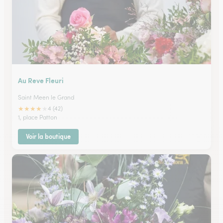
Au Reve Fleuri
Saint Meen le Grand
★
★
★
★
★
4 (42)
1, place Patton
Voir la boutique