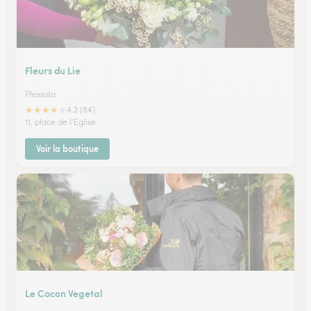
Fleurs du Lie
Plessala
★
★
★
★
★
4.2 (84)
11, place de l'Eglise
Voir la boutique
Le Cocon Vegetal