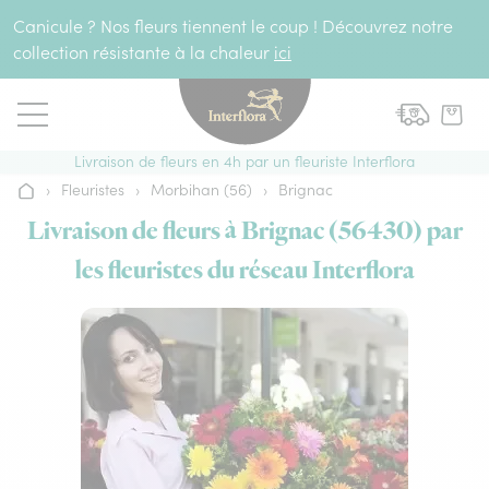
Aller au contenu
Canicule ? Nos fleurs tiennent le coup ! Découvrez notre
collection résistante à la chaleur
ici
Livraison de fleurs en 4h par un fleuriste Interflora
›
Fleuristes
›
Morbihan (56)
›
Brignac
Accueil
Livraison de fleurs à Brignac (56430) par
les fleuristes du réseau Interflora