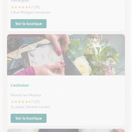
Merdrignac
★
★
★
★
★
4.7 (35)
2 Rue Philippe Lemercier
Voir la boutique
L’eclosion
Plemet les Moulins
★
★
★
★
★
4.7 (27)
31, place Général Leclerc
Voir la boutique