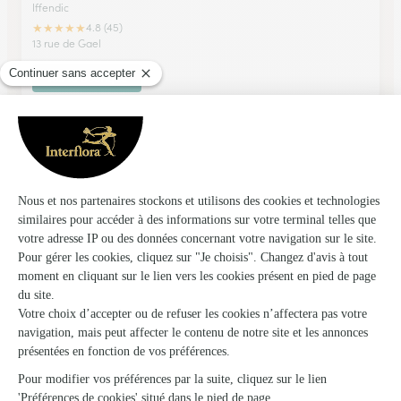
Iffendic
★
★
★
★
★
4.8 (45)
13 rue de Gael
Voir la boutique
Fleur de Lune
Loudeac
★
★
★
★
★
4.7 (18)
19, boulevard de la Gare
Voir la boutique