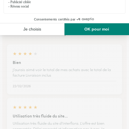
Ils ont fait livrer des fleurs ou une plante à
Loyat
★
★
★
★
★
Bien
J’aurais aimé voir le total de mes achats avec le total de la
facture Livraison inclus
22/02/2026
★
★
★
★
★
Utilisation très fluide du site…
Utilisation très fluide du site d'Interflora. L'offre est bien
segmentée. Délai respecté et information pas à pas. Je