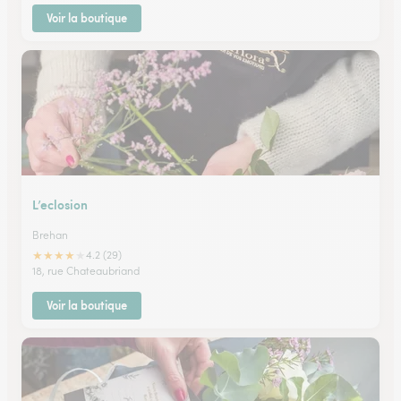
Voir la boutique
L’eclosion
Brehan
★
★
★
★
★
4.2 (29)
18, rue Chateaubriand
Voir la boutique