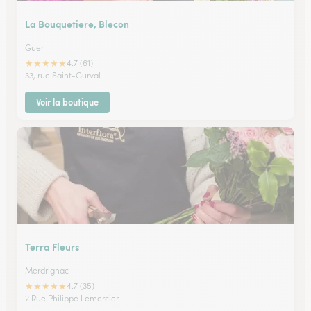
La Bouquetiere, Blecon
Guer
★
★
★
★
★
4.7 (61)
33, rue Saint-Gurval
Voir la boutique
Terra Fleurs
Merdrignac
★
★
★
★
★
4.7 (35)
2 Rue Philippe Lemercier