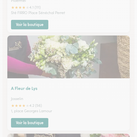
Ploermel
★
★
★
★
★
4.1 (111)
Sté FIRRO Place Sénéchal Perret
Voir la boutique
A Fleur de Lys
Josselin
★
★
★
★
★
4.2 (56)
1, place Georges Lamour
Voir la boutique