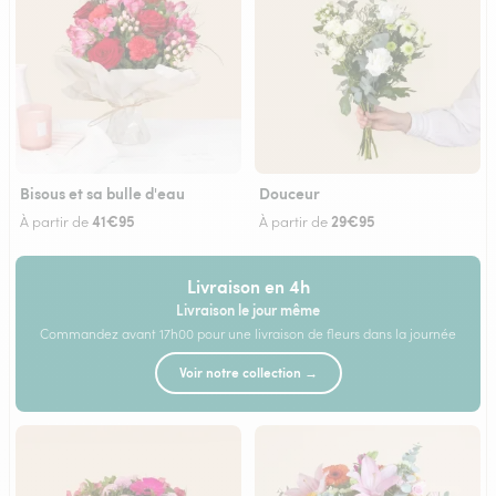
Bisous et sa bulle d'eau
Douceur
41€95
29€95
À partir de
À partir de
Livraison en 4h
Livraison le jour même
Commandez avant 17h00 pour une livraison de fleurs dans la journée
Voir notre collection →