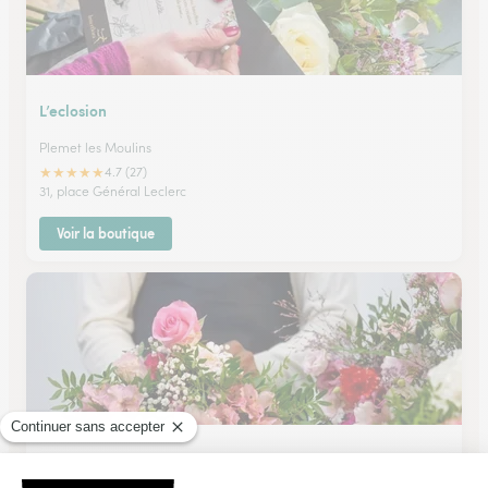
L’eclosion
Plemet les Moulins
★
★
★
★
★
4.7 (27)
31, place Général Leclerc
Voir la boutique
Au Reve Fleuri