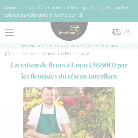
Aller au contenu
Canicule ? Nos fleurs tiennent le coup ! Découvrez notre
collection résistante à la chaleur
ici
Livraison de fleurs en 4h par un fleuriste Interflora
›
Fleuristes
›
Morbihan (56)
›
Loyat
Accueil
Livraison de fleurs à Loyat (56800) par
les fleuristes du réseau Interflora