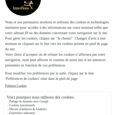
Saint Meen le Grand
★
★
★
★
★
4 (42)
1, place Patton
Voir la boutique
Au Parfum de Lilas
Carentoir
★
★
★
★
★
4.4 (25)
48 Rue de Bourienne
Voir la boutique