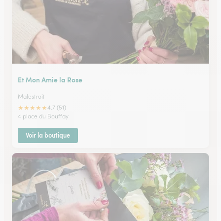
Et Mon Amie la Rose
Malestroit
★
★
★
★
★
4.7 (51)
4 place du Bouffay
Voir la boutique