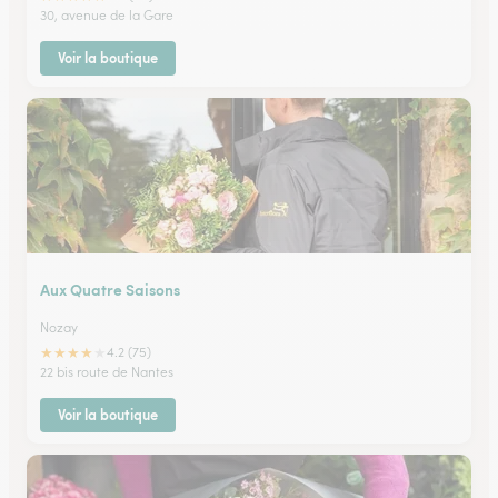
30, avenue de la Gare
Voir la boutique
Aux Quatre Saisons
Nozay
★
★
★
★
★
4.2 (75)
22 bis route de Nantes
Voir la boutique