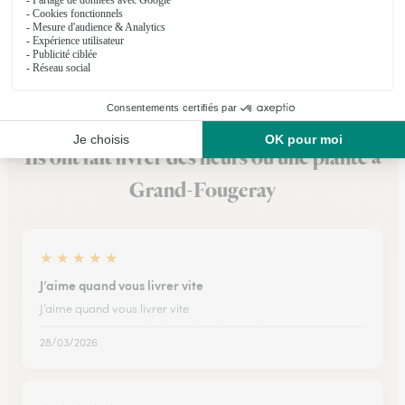
★
★
★
★
★
4.4 (43)
1, place de la Mairie
Voir la boutique
Ils ont fait livrer des fleurs ou une plante à
Grand-Fougeray
★
★
★
★
★
J’aime quand vous livrer vite
J’aime quand vous livrer vite
28/03/2026