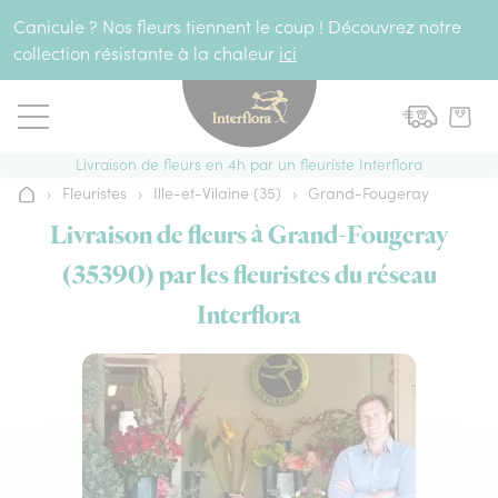
Aller au contenu
Canicule ? Nos fleurs tiennent le coup ! Découvrez notre
collection résistante à la chaleur
ici
Livraison de fleurs en 4h par un fleuriste Interflora
›
Fleuristes
›
Ille-et-Vilaine (35)
›
Grand-Fougeray
Accueil
Livraison de fleurs à Grand-Fougeray
(35390) par les fleuristes du réseau
Interflora