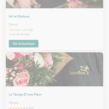
Art et Nature
Derval
★
★
★
★
★
4.4 (76)
2 rue de Rennes
Voir la boutique
Le Temps D’une Fleur
Messac
★
★
★
★
★
4.6 (80)