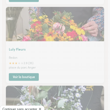
Luly Fleurs
Redon
★
★
★
★
★
2.9 (35)
place du parc Anger
Voir la boutique