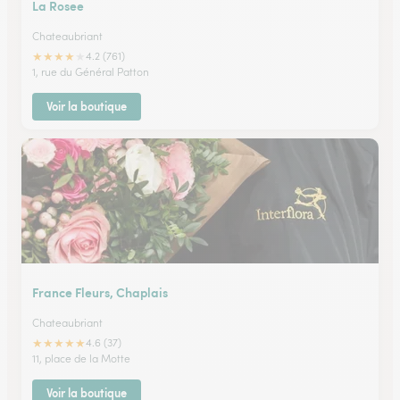
La Rosee
Chateaubriant
★
★
★
★
★
4.2 (761)
1, rue du Général Patton
Voir la boutique
France Fleurs, Chaplais
Chateaubriant
★
★
★
★
★
4.6 (37)
11, place de la Motte
Voir la boutique