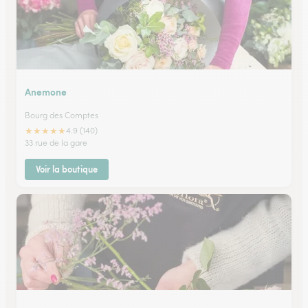
Anemone
Bourg des Comptes
★
★
★
★
★
4.9 (140)
33 rue de la gare
Voir la boutique