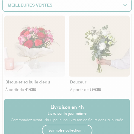
Bisous et sa bulle d'eau
Douceur
41€95
29€95
À partir de
À partir de
Livraison en 4h
Livraison le jour même
Commandez avant 17h00 pour une livraison de fleurs dans la journée
Voir notre collection →