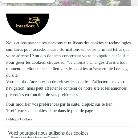
Dm le Fleuriste
Blain
★
★
★
★
★
4.6 (55)
18 rue de Nantes
Voir la boutique
Il Etait Une Fleur
Orgeres