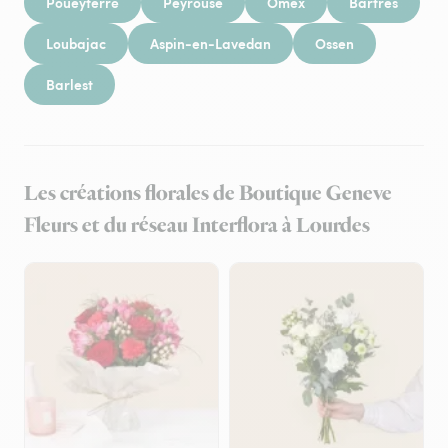
Poueyferré
Peyrouse
Omex
Bartrès
Loubajac
Aspin-en-Lavedan
Ossen
Barlest
Les créations florales de Boutique Geneve
Fleurs et du réseau Interflora à Lourdes