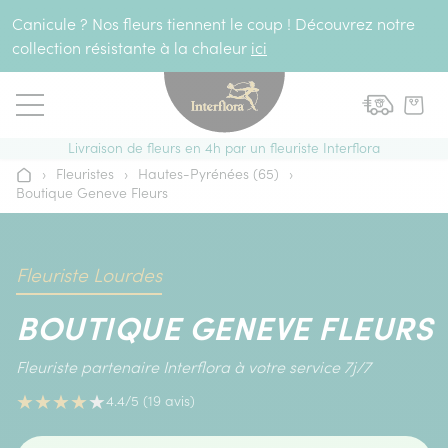
Aller au contenu
Canicule ? Nos fleurs tiennent le coup ! Découvrez notre
collection résistante à la chaleur
ici
Livraison de fleurs en 4h par un fleuriste Interflora
›
Fleuristes
›
Hautes-Pyrénées (65)
›
Accueil
Boutique Geneve Fleurs
Fleuriste Lourdes
BOUTIQUE GENEVE FLEURS
Fleuriste partenaire Interflora à votre service 7j/7
★
★
★
★
★
4.4/5 (19 avis)