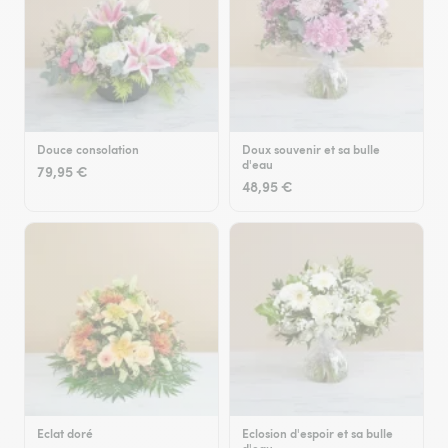
Douce consolation
Doux souvenir et sa bulle
d'eau
79,95 €
48,95 €
Eclat doré
Eclosion d'espoir et sa bulle