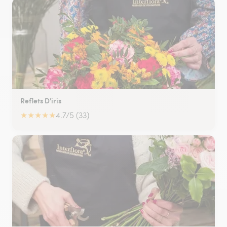
Reflets D'iris
★
★
★
★
★
4.7/5 (33)