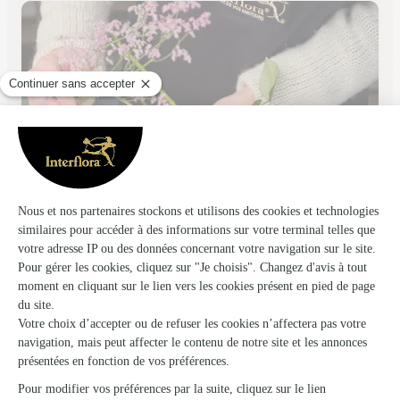
La Digitale, N. Malartre
Le Puy
★
★
★
★
★
4.8 (68)
44, boulevard Carnot
Voir la boutique
Ils ont fait livrer des fleurs ou une plante
au Lac-d’Issarlès