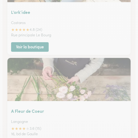
L’ork’idee
Costaros
★
★
★
★
★
4.8 (24)
Rue principale Le Bourg
Voir la boutique
A Fleur de Coeur
Langogne
★
★
★
★
★
3.6 (15)
16, bd de Gaulle