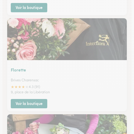
Voir la boutique
Florette
Brives Charensac
★
★
★
★
★
4.3 (91)
9, place de la Libération
Voir la boutique