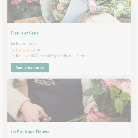
Fleurs et Sens
Le Puy en Velay
★
★
★
★
★
4.9 (90)
12, boulevard Maréchal Fayolle 15, rue Pierret
Voir la boutique
La Boutique Fleurie