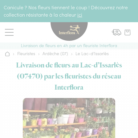
Aller au contenu
Canicule ? Nos fleurs tiennent le coup ! Découvrez notre
collection résistante à la chaleur
ici
Livraison de fleurs en 4h par un fleuriste Interflora
›
Fleuristes
›
Ardèche (07)
›
Le Lac-d’Issarlès
Accueil
Livraison de fleurs au Lac-d’Issarlès
(07470) par les fleuristes du réseau
Interflora