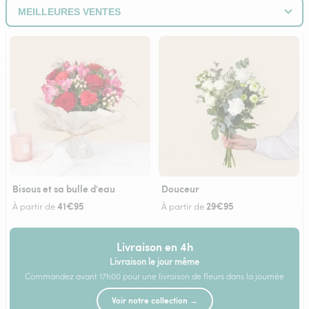
Bisous et sa bulle d'eau
Douceur
41€95
29€95
À partir de
À partir de
Livraison en 4h
Livraison le jour même
Commandez avant 17h00 pour une livraison de fleurs dans la journée
Voir notre collection →