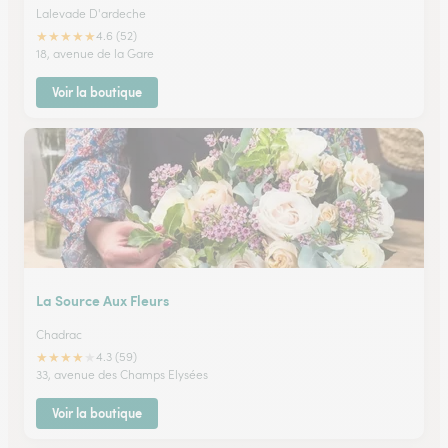
Lalevade D'ardeche
★
★
★
★
★
4.6 (52)
18, avenue de la Gare
Voir la boutique
La Source Aux Fleurs
Chadrac
★
★
★
★
★
4.3 (59)
33, avenue des Champs Elysées
Voir la boutique