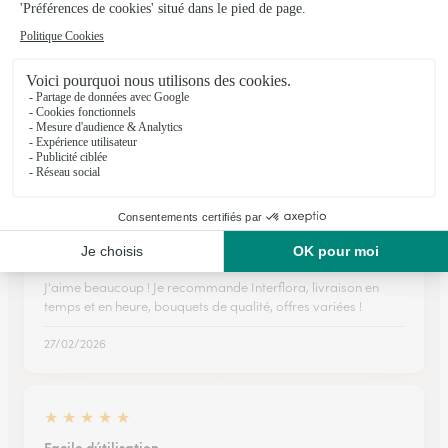
★
★
★
★
★
DEUIL
TRES BON BON
25/02/2026
★
★
★
★
★
J'aime beaucoup
J'aime beaucoup ! Je recommande Interflora, livraison en
temps et en heure, bouquets de qualité, offres variées !
27/02/2026
★
★
★
★
★
Facile dútilisation.