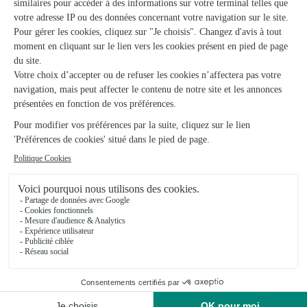
Papyrus Fleurs
VIF
★
★
★
★
★
4.4 (74)
18 place de la Libération
Voir la boutique
Ils ont fait livrer des fleurs ou une plante à
Saint-Thomas-en-Royans
★
★
★
★
★
Rien à signaler
Rien à signaler