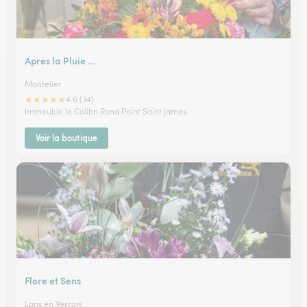
Apres la Pluie …
Montelier
★
★
★
★
★
4.6 (34)
Immeuble le Colibri Rond Point Saint James
Voir la boutique
Flore et Sens
Lans en Vercors