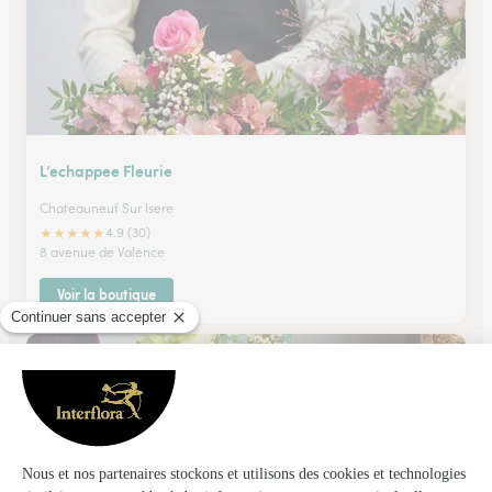
L’echappee Fleurie
Chateauneuf Sur Isere
★
★
★
★
★
4.9 (30)
8 avenue de Valence
Voir la boutique