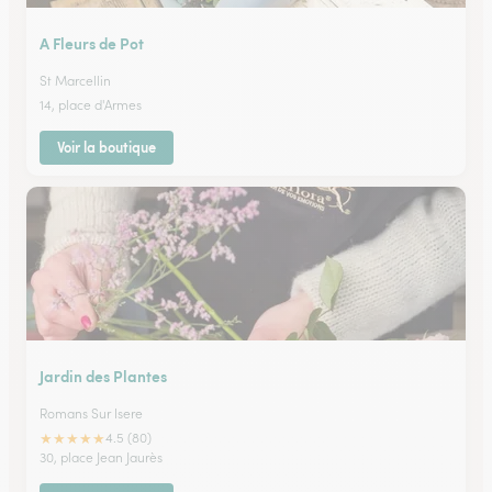
A Fleurs de Pot
St Marcellin
14, place d'Armes
Voir la boutique
Jardin des Plantes
Romans Sur Isere
★
★
★
★
★
4.5 (80)
30, place Jean Jaurès