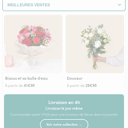
Bisous et sa bulle d'eau
Douceur
41€95
29€95
À partir de
À partir de
Livraison en 4h
Livraison le jour même
Commandez avant 17h00 pour une livraison de fleurs dans la journée
Voir notre collection →