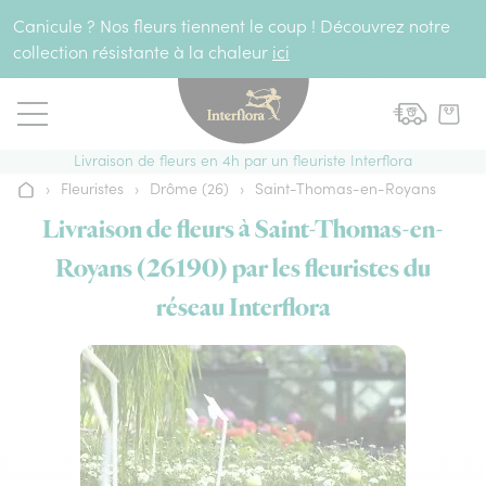
Aller au contenu
Canicule ? Nos fleurs tiennent le coup ! Découvrez notre
collection résistante à la chaleur
ici
Livraison de fleurs en 4h par un fleuriste Interflora
›
Fleuristes
›
Drôme (26)
›
Saint-Thomas-en-Royans
Accueil
Livraison de fleurs à Saint-Thomas-en-
Royans (26190) par les fleuristes du
réseau Interflora