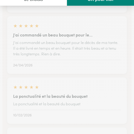
01/05/2026
★
★
★
★
★
J'ai commandé un beau bouquet pour le…
J'ai commandé un beau bouquet pour le décès de ma tante.
Il a été livré en temps et en heure. Il était très beau et a tenu
très longtemps. Rien à dire.
24/04/2026
★
★
★
★
★
La ponctualité et la beauté du bouquet
La ponctualité et la beauté du bouquet
10/02/2026