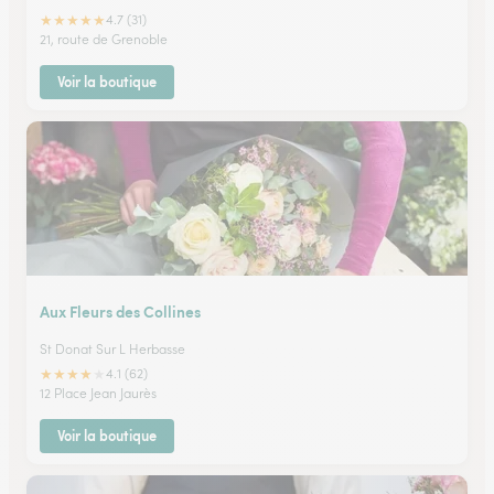
★
★
★
★
★
4.7 (31)
21, route de Grenoble
Voir la boutique
Aux Fleurs des Collines
St Donat Sur L Herbasse
★
★
★
★
★
4.1 (62)
12 Place Jean Jaurès
Voir la boutique