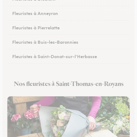
Fleuristes à Anneyron
Fleuristes à Pierrelatte
Fleuristes à Buis-les-Baronnies
Fleuristes à Saint-Donat-sur-l’Herbasse
Fleuristes à Châteauneuf-sur-Isère
Nos fleuristes à Saint-Thomas-en-Royans
Fleuristes à Portes-lès-Valence