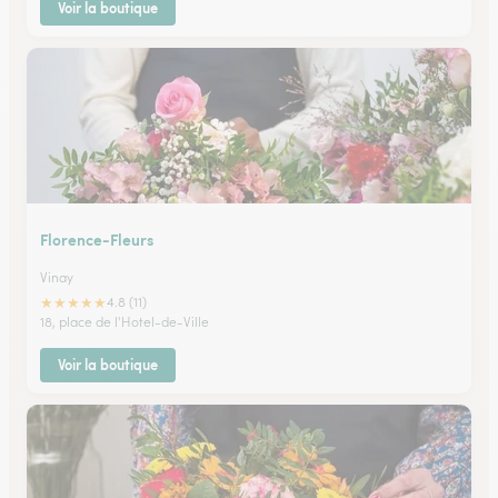
Voir la boutique
Florence-Fleurs
Vinay
★
★
★
★
★
4.8 (11)
18, place de l'Hotel-de-Ville
Voir la boutique