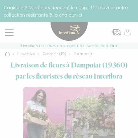
Aller au contenu
Canicule ? Nos fleurs tiennent le coup ! Découvrez notre
collection résistante à la chaleur
ici
Livraison de fleurs en 4h par un fleuriste Interflora
›
Fleuristes
›
Corrèze (19)
›
Dampniat
Accueil
Livraison de fleurs à Dampniat (19360)
par les fleuristes du réseau Interflora