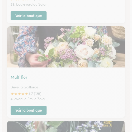
29, boulevard du Salan
Voir la boutique
Multiflor
Brive la Gaillarde
★
★
★
★
★
4.7 (129)
4, avenue Emile Zola
Voir la boutique