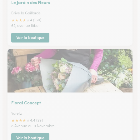
Le Jardin des Fleurs
Brive la Gaillarde
★
★
★
★
★
4 (160)
62, avenue Ribot
Voir la boutique
Floral Concept
Varetz
★
★
★
★
★
4.4 (29)
8 Avenue du 11 Novembre
Voir la boutique