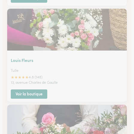
Louis Fleurs
Tulle
★
★
★
★
★
4.8 (148)
13, avenue Charles de Gaulle
Voir la boutique