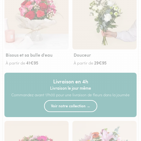
Bisous et sa bulle d'eau
Douceur
41€95
29€95
À partir de
À partir de
Livraison en 4h
Livraison le jour même
Commandez avant 17h00 pour une livraison de fleurs dans la journée
Voir notre collection →