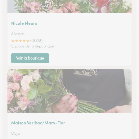
Nicole Fleurs
Allassac
★
★
★
★
★
4.9 (28)
5, place de la Republique
Voir la boutique
Maison Verlhac/Mary-Flor
Objat