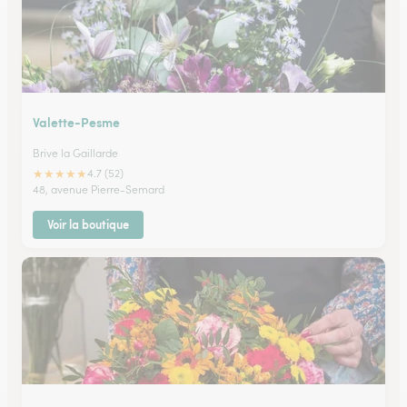
Valette-Pesme
Brive la Gaillarde
★
★
★
★
★
4.7 (52)
48, avenue Pierre-Semard
Voir la boutique