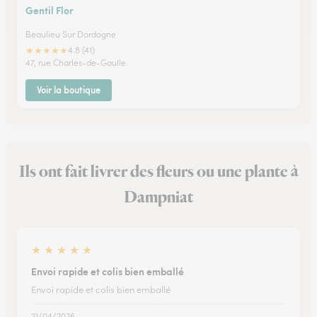
Gentil Flor
Beaulieu Sur Dordogne
★
★
★
★
★
4.8 (41)
47, rue Charles-de-Gaulle
Voir la boutique
Ils ont fait livrer des fleurs ou une plante à
Dampniat
★
★
★
★
★
Envoi rapide et colis bien emballé
Envoi rapide et colis bien emballé
21/04/2026