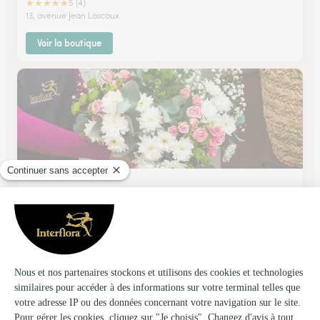
★
★
★
★
★
5 (4)
13, avenue Jean Lascaux
Voir la boutique
L’atelier Floral
Objat
★
★
★
★
★
4.3 (99)
4, avenue Henri de Jouvenel
Voir la boutique