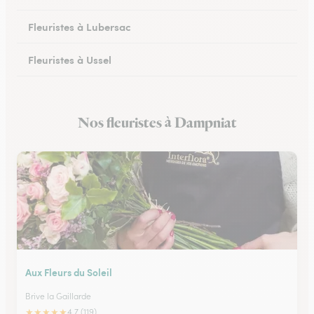
Fleuristes à Lubersac
Fleuristes à Ussel
Fleuristes à Allassac
Nos fleuristes à Dampniat
Fleuristes à Treignac
Aux Fleurs du Soleil
Brive la Gaillarde
★
★
★
★
★
4.7 (119)