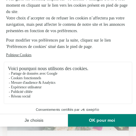
Les Floralies, D.estrade
Argentat
★
★
★
★
★
4.5 (17)
1, avenue Charles-de-Gaulle
Voir la boutique