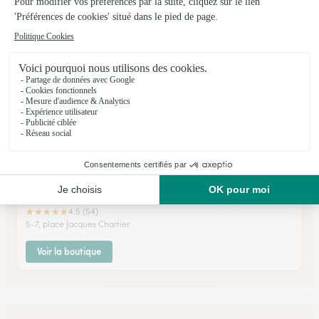
Voir la boutique
Nice Fleurs
Dun Sur Auron
★
★
★
★
★
4.5 (54)
5-7, place Jacques Chartier
Voir la boutique