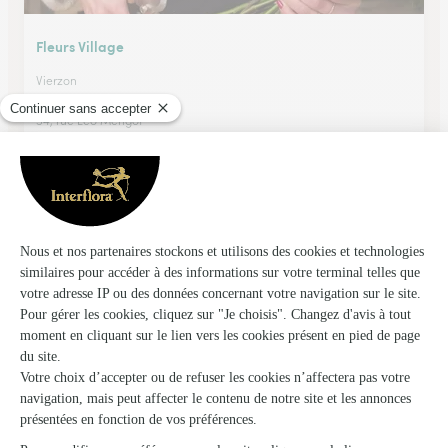
Fleurs Village
Vierzon
★
★
★
★
★
4.7 (458)
54, rue Léo Merigot
Voir la boutique
Fleurs de Baugy
Baugy
★
★
★
★
★
4.8 (48)
46 rue Sully