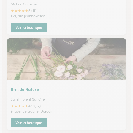
Mehun Sur Yevre
★
★
★
★
★
5 (11)
169, rue Jeanne-d'Arc
Voir la boutique
Brin de Nature
Saint Florent Sur Cher
★
★
★
★
★
4.9 (57)
9, avenue Gabriel Dordain
Voir la boutique