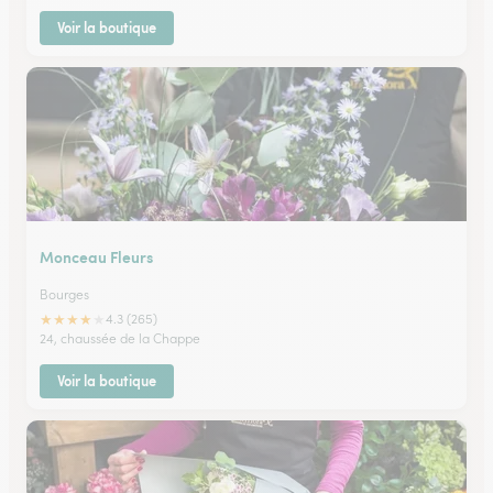
Voir la boutique
Monceau Fleurs
Bourges
★
★
★
★
★
4.3 (265)
24, chaussée de la Chappe
Voir la boutique