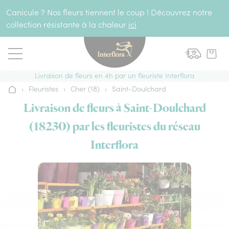
Aller au contenu
Canicule ? Nos fleurs tiennent le coup ! Découvrez notre
collection résistante à la chaleur
ici
Livraison de fleurs en 4h par un fleuriste Interflora
›
Fleuristes
›
Cher (18)
›
Saint-Doulchard
Accueil
Livraison de fleurs à Saint-Doulchard
(18230) par les fleuristes du réseau
Interflora