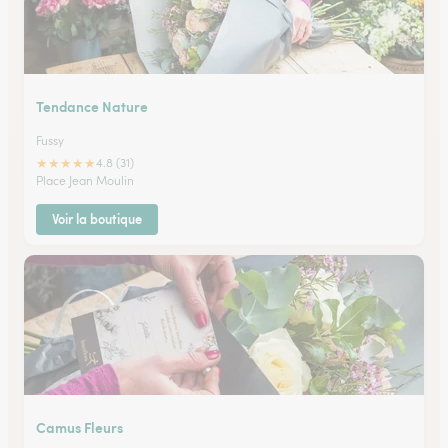
Tendance Nature
Fussy
★
★
★
★
★
4.8 (31)
Place Jean Moulin
Voir la boutique
Camus Fleurs