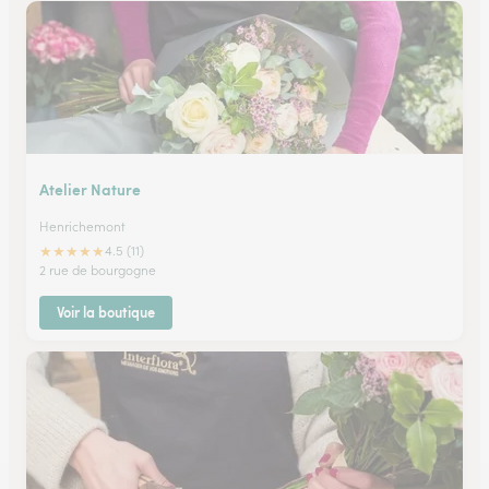
Atelier Nature
Henrichemont
★
★
★
★
★
4.5 (11)
2 rue de bourgogne
Voir la boutique