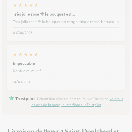
★
★
★
★
★
Très jolie rose 🌹 le bouquet est…
Très jolie rose 🌹 le bouquet est magnifaique merci beaucoup
04/06/2026
★
★
★
★
★
Impeccable
Rapide et intuitif
14/03/2026
Trustpilot
Échantillon d'avis clients fourni via Trustpilot.
Voir tous
les avis de la marque Interflora sur Trustpilot
Livraison de fleurs à Saint-Doulchard et