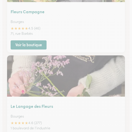
Fleurs Campagne
Bourges
★
★
★
★
★
4.5 (46)
71, rue Barbès
Voir la boutique
Le Langage des Fleurs
Bourges
★
★
★
★
★
4.6 (277)
1 boulevard de l'industrie