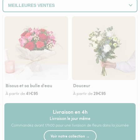
Bisous et sa bulle d'eau
Douceur
41€95
29€95
À partir de
À partir de
Livraison en 4h
Livraison le jour même
Commandez avant 17h00 pour une livraison de fleurs dans la journée
Voir notre collection →