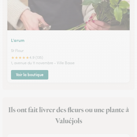
L’arum
St Flour
★
★
★
★
★
4.9 (135)
1, avenue du 11 novembre - Ville Basse
Voir la boutique
Ils ont fait livrer des fleurs ou une plante à
Valuéjols