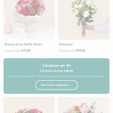
Bisous et sa bulle d'eau
Douceur
41€95
29€95
À partir de
À partir de
Livraison en 4h
Livraison le jour même
Commandez avant 17h00 pour une livraison de fleurs dans la journée
Voir notre collection →