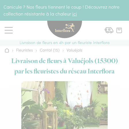
Aller au contenu
Canicule ? Nos fleurs tiennent le coup ! Découvrez notre
collection résistante à la chaleur
ici
Livraison de fleurs en 4h par un fleuriste Interflora
›
Fleuristes
›
Cantal (15)
›
Valuéjols
Accueil
Livraison de fleurs à Valuéjols (15300)
par les fleuristes du réseau Interflora