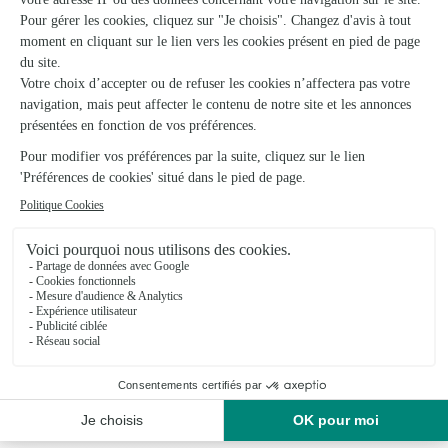
28/02/2026
★
★
★
★
★
Belle composition
Belle composition! (Comme dans le site) Et arrivée comme
convenu. Merci pour tout cela.
27/07/2026
Trustpilot
Échantillon d'avis clients fourni via Trustpilot.
Voir tous
les avis de la marque Interflora sur Trustpilot
Livraison de fleurs à Valuéjols et autour :
les villes proches couvertes par le réseau
Interflora