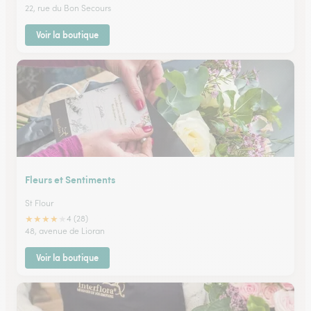
22, rue du Bon Secours
Voir la boutique
Fleurs et Sentiments
St Flour
★
★
★
★
★
4 (28)
48, avenue de Lioran
Voir la boutique