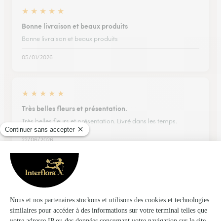
★
★
★
★
★
Bonne livraison et beaux produits
Bonne livraison et beaux produits
05/01/2026
★
★
★
★
★
Très belles fleurs et présentation.
Très belles fleurs et présentation. Livré dans les temps.
22/06/2026
★
★
★
★
★
Facile d'accès image claire et…
Facile d'accès image claire et proposition de service rapide