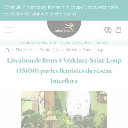
Aller au contenu
Canicule ? Nos fleurs tiennent le coup ! Découvrez notre
collection résistante à la chaleur
ici
Livraison de fleurs en 4h par un fleuriste Interflora
›
Fleuristes
›
Cantal (15)
›
Védrines-Saint-Loup
Accueil
Livraison de fleurs à Védrines-Saint-Loup
(15100) par les fleuristes du réseau
Interflora