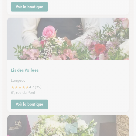
Voir la boutique
Lis des Vallees
Langeac
★
★
★
★
★
4.7 (35)
61, rue du Pont
Voir la boutique