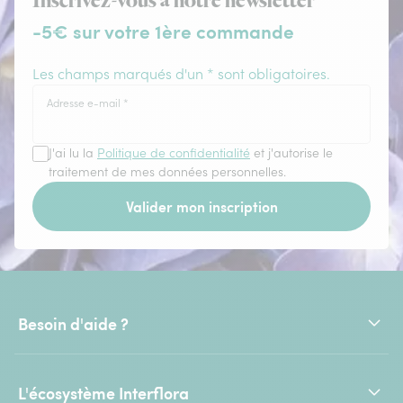
Inscrivez-vous à notre newsletter
-5€ sur votre 1ère commande
Les champs marqués d'un * sont obligatoires.
Adresse e-mail
*
J'ai lu la
Politique de confidentialité
et j'autorise le
traitement de mes données personnelles.
Valider mon inscription
Besoin d'aide ?
L'écosystème Interflora