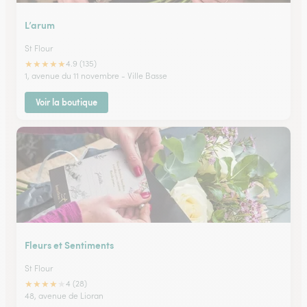
L’arum
St Flour
★
★
★
★
★
4.9 (135)
1, avenue du 11 novembre - Ville Basse
Voir la boutique
Fleurs et Sentiments
St Flour
★
★
★
★
★
4 (28)
48, avenue de Lioran