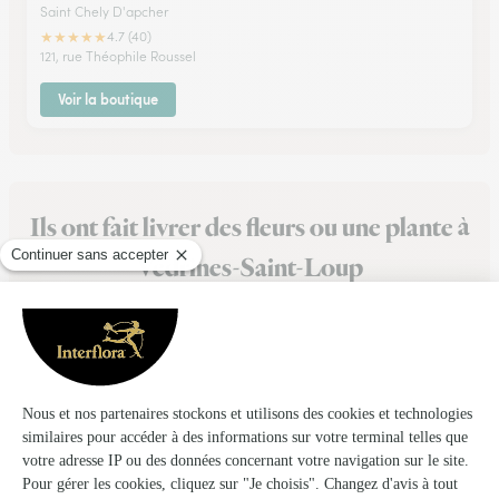
Saint Chely D'apcher
★
★
★
★
★
4.7 (40)
121, rue Théophile Roussel
Voir la boutique
Ils ont fait livrer des fleurs ou une plante à
Védrines-Saint-Loup
★
★
★
★
★
Excellent
Offre intéressante et bien accompagnée
15/12/2025