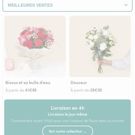
Bisous et sa bulle d'eau
Douceur
41€95
29€95
À partir de
À partir de
Livraison en 4h
Livraison le jour même
Commandez avant 17h00 pour une livraison de fleurs dans la journée
Voir notre collection →