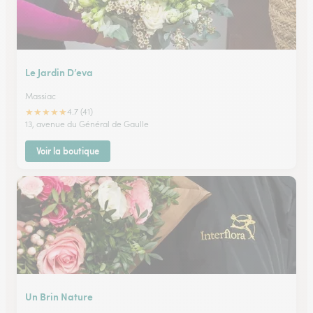
Le Jardin D’eva
Massiac
★
★
★
★
★
4.7 (41)
13, avenue du Général de Gaulle
Voir la boutique
Un Brin Nature