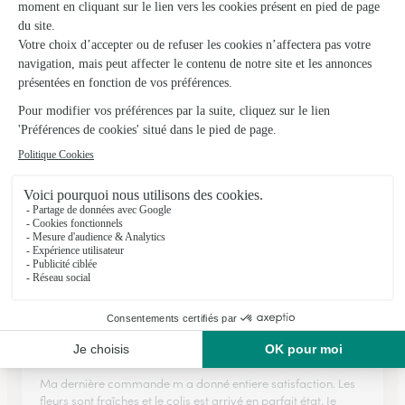
★
★
★
★
★
Toujours satisfaits des services.
Toujours satisfaits des services.
21/06/2026
★
★
★
★
★
J'ai demander un changement d'adresse.
J'ai demander un changement d'adresse. Rapide et efficace
04/03/2026
★
★
★
★
★
Ma dernière commande m a donné entiere…
Ma dernière commande m a donné entiere satisfaction. Les
fleurs sont fraîches et le colis est arrivé en parfait état. Je