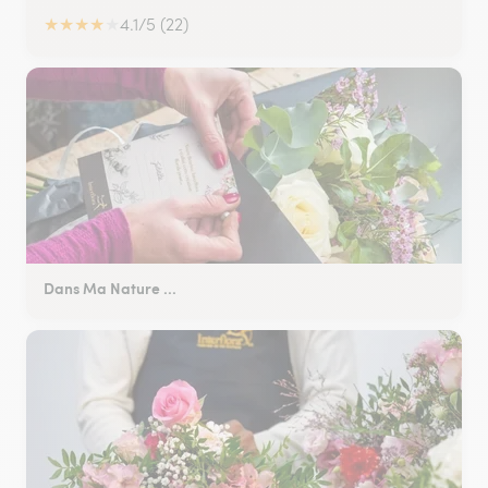
★
★
★
★
★
4.1/5 (22)
Dans Ma Nature ...