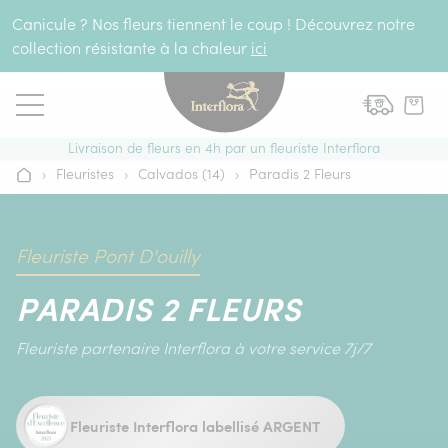
Aller au contenu
Canicule ? Nos fleurs tiennent le coup ! Découvrez notre
collection résistante à la chaleur
ici
Livraison de fleurs en 4h par un fleuriste Interflora
›
Fleuristes
›
Calvados (14)
›
Paradis 2 Fleurs
Accueil
Fleuriste Pont D'ouilly
PARADIS 2 FLEURS
Fleuriste partenaire Interflora à votre service 7j/7
Fleuriste Interflora labellisé ARGENT