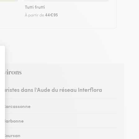
Tutti frutti
44€95
À partir de
environs
leuristes dans l'Aude du réseau Interflora
 à Carcassonne
 à Narbonne
 à Coursan