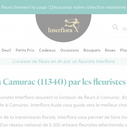
fleurs tiennent le coup ! Découvrez notre collection résistante
Recher
Deuil
Petits Prix
Cadeaux
Occasions
Bouquets
Roses
Pla
Livraison de fleurs en 4h par un fleuriste Interflora
à Camurac (11340) par les fleuristes
euristes Interflora assurent la livraison de fleurs à Camurac. B
ste à Camurac. Interflora Aude vous guide vers le meilleur cho
 de la transmission florale, Interflora vous permet de faire li
d’un réseau national de 5 200 artisans fleuristes sélectionnés a