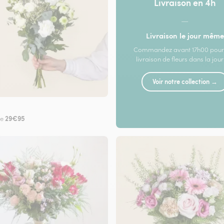
Livraison en 4h
—
Livraison le jour même
Commandez avant 17h00 pour
livraison de fleurs dans la jou
Voir notre collection →
29€95
de