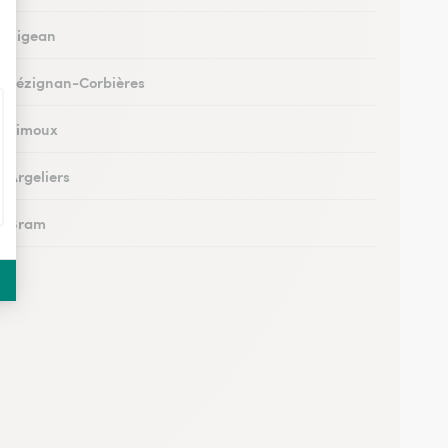
 à Sigean
 à Lézignan-Corbières
 à Limoux
à Argeliers
 à Bram
 à Chalabre
 à Peyriac-Minervois