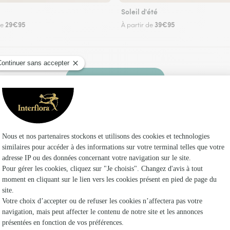
Soleil d'été
29€95
39€95
de
À partir de
Faire livrer des fleurs
 un fleuriste Interflora à Camurac et dans ses 
Les f
Fleuristes
Fleuristes
Fleuristes