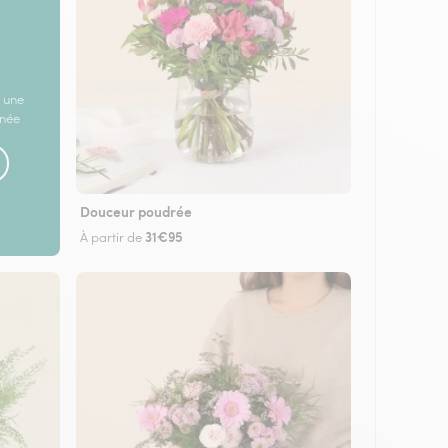
 une
rnée
Douceur poudrée
31€95
À partir de