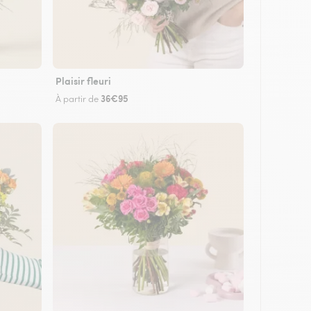
Plaisir fleuri
36€95
À partir de