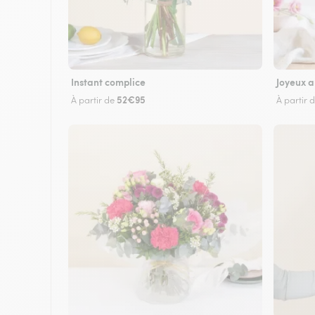
Instant complice
Joyeux a
52€95
À partir de
À partir 