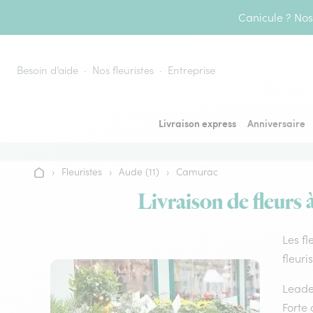
Aller au contenu
Canicule ? Nos 
Besoin d’aide
Nos fleuristes
Entreprise
Livraison express
Anniversaire
›
Fleuristes
›
Aude (11)
›
Camurac
Accueil
Livraison de fleurs 
Les fl
fleuri
Leader
Forte 