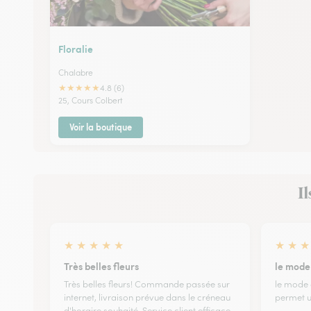
Floralie
Chalabre
★
★
★
★
★
4.8 (6)
25, Cours Colbert
Voir la boutique
Il
★
★
★
★
★
★
★
★
Très belles fleurs
le mode
Très belles fleurs! Commande passée sur
le mode 
internet, livraison prévue dans le créneau
permet u
d'horaire souhaité. Service client efficace