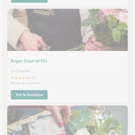
Roger Court et Fils
Le Cheylard
★
★
★
★
★
5 (2)
Route de Valence
Voir la boutique