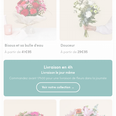
Bisous et sa bulle d'eau
Douceur
41€95
29€95
À partir de
À partir de
Livraison en 4h
Livraison le jour même
Commandez avant 17h00 pour une livraison de fleurs dans la journée
Voir notre collection →