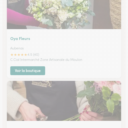
Oya Fleurs
Aubenas
★
★
★
★
★
4.5 (40)
C.Cial Intermarché Zone Artisanale du Moulon
Voir la boutique