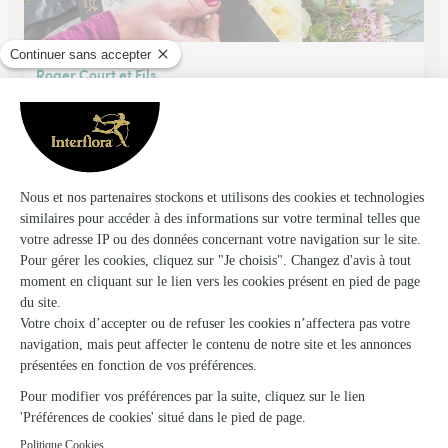
Roger Court et Fils
Saint Sauveur de Montagut
Grande Rue
Voir la boutique
Ils ont fait livrer des fleurs ou une plante à
Juvinas
★
★
★
★
★
Parfait site très intuitif