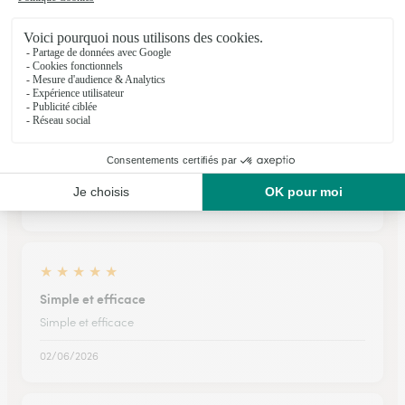
Parfait site très intuitif
25/02/2026
★
★
★
★
★
La plante est arrivée en bon état
La plante est arrivée en bon état , le changement d'adresse a
été respecté. Produit de très bonnes qualités
16/02/2026
★
★
★
★
★
Simple et efficace
Simple et efficace
02/06/2026