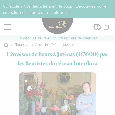
Aller au contenu
Canicule ? Nos fleurs tiennent le coup ! Découvrez notre
collection résistante à la chaleur
ici
Livraison de fleurs en 4h par un fleuriste Interflora
›
Fleuristes
›
Ardèche (07)
›
Juvinas
Accueil
Livraison de fleurs à Juvinas (07600) par
les fleuristes du réseau Interflora