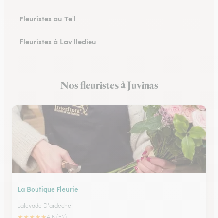
Fleuristes au Teil
Fleuristes à Lavilledieu
Fleuristes à Saint-Étienne-de-Fontbellon
Nos fleuristes à Juvinas
Fleuristes à Tournon-sur-Rhône
La Boutique Fleurie
Lalevade D'ardeche
★
★
★
★
★
4.6 (52)