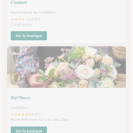
L’instant
Saint Etienne de Fontbellon
★
★
★
★
★
4.2 (62)
C.Cial Leclerc
Voir la boutique
Styl’fleurs
Lavilledieu
★
★
★
★
★
4.6 (47)
Route Nationale 102 5, îlot des Clots
Voir la boutique