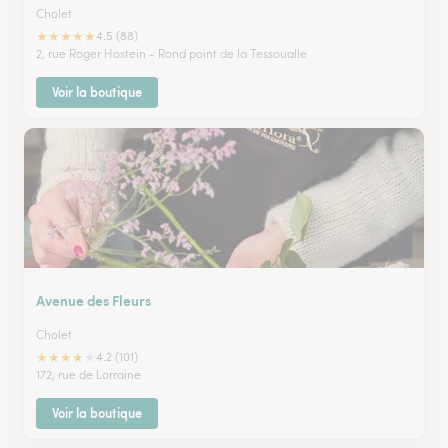
Cholet
★
★
★
★
★
4.5 (88)
2, rue Roger Hostein - Rond point de la Tessoualle
Voir la boutique
Avenue des Fleurs
Cholet
★
★
★
★
★
4.2 (101)
172, rue de Lorraine
Voir la boutique