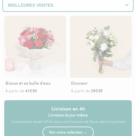
Bisous et sa bulle d'eau
Douceur
41€95
29€95
À partir de
À partir de
Livraison en 4h
Livraison le jour même
Commandez avant 17h00 pour une livraison de fleurs dans la journée
Voir notre collection →