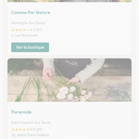
Comme Par Nature
Mortagne Sur Sevre
★
★
★
★
★
4.3 (67)
3, rue Nationale
Voir la boutique
Florenade
Saint Laurent Sur Sevre
★
★
★
★
★
4.6 (45)
26, place Saint Gabriel