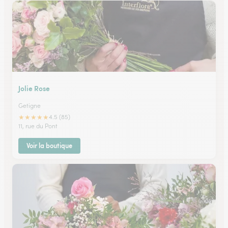
Jolie Rose
Getigne
★
★
★
★
★
4.5 (85)
11, rue du Pont
Voir la boutique