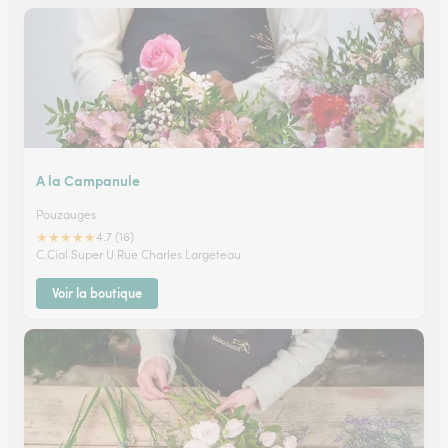
A la Campanule
Pouzauges
★
★
★
★
★
4.7 (16)
C.Cial Super U Rue Charles Largeteau
Voir la boutique