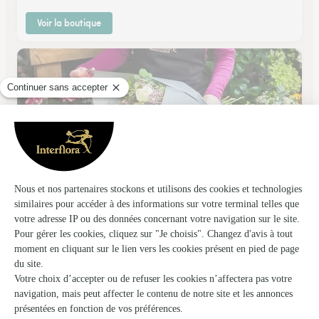
Voir la boutique
La Halle Aux Plantes
Beaupreau en Mauges
★
★
★
★
★
4.2 (274)
9, rue du Vigneau Beaupréau
Voir la boutique