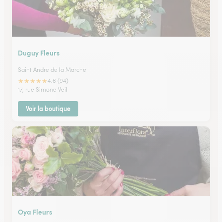
Duguy Fleurs
Saint Andre de la Marche
★
★
★
★
★
4.6 (94)
17, rue Simone Veil
Voir la boutique
Oya Fleurs