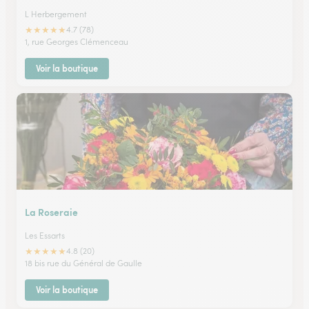
L Herbergement
★
★
★
★
★
4.7 (78)
1, rue Georges Clémenceau
Voir la boutique
La Roseraie
Les Essarts
★
★
★
★
★
4.8 (20)
18 bis rue du Général de Gaulle
Voir la boutique