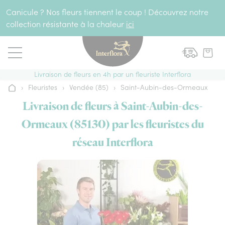
Aller au contenu
Canicule ? Nos fleurs tiennent le coup ! Découvrez notre
collection résistante à la chaleur
ici
Livraison de fleurs en 4h par un fleuriste Interflora
›
Fleuristes
›
Vendée (85)
›
Saint-Aubin-des-Ormeaux
Accueil
Livraison de fleurs à Saint-Aubin-des-
Ormeaux (85130) par les fleuristes du
réseau Interflora