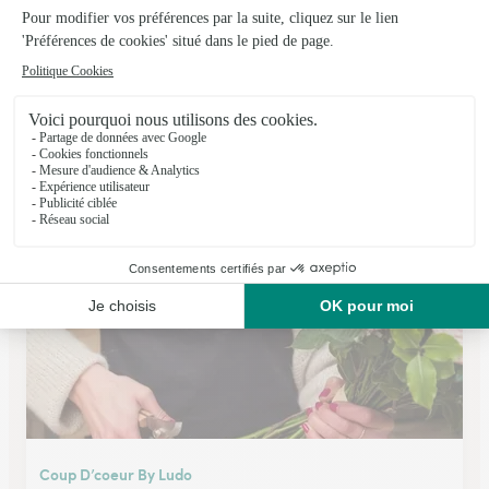
Jolie Rose
Vallet
★
★
★
★
★
4.3 (107)
14 , boulevard d'Alcester
Voir la boutique
Coup D’coeur By Ludo