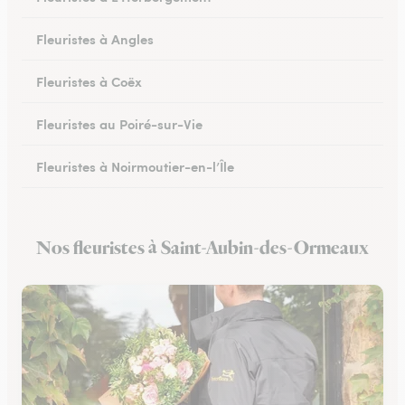
Fleuristes à Angles
Fleuristes à Coëx
Fleuristes au Poiré-sur-Vie
Fleuristes à Noirmoutier-en-l’Île
Fleuristes à Brem-sur-Mer
Nos fleuristes à Saint-Aubin-des-Ormeaux
Fleuristes à Talmont-Saint-Hilaire