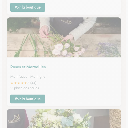
Voir la boutique
Roses et Merveilles
Montfaucon Montigne
★
★
★
★
★
5 (44)
13 place des halles
Voir la boutique