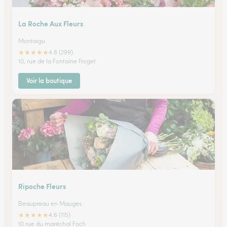
La Roche Aux Fleurs
Montaigu
★
★
★
★
★
4.8 (299)
10, rue de la Fontaine Froget
Voir la boutique
Ripoche Fleurs
Beaupreau en Mauges
★
★
★
★
★
4.6 (115)
10 rue du maréchal Foch